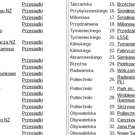
Przesiadki
Tatrzańska
15.
Brzechw
ego NŻ
Przesiadki
Przybyszewskiego
16.
Śmigłeg
Przesiadki
Milionowa
17.
Śmigłeg
Przesiadki
Przędzalniana
18.
Milionow
o
Przesiadki
Tymienieckiego
19.
Przędzal
Tymienieckiego
20.
ŁSSE
pacza NŻ
Przesiadki
Kilińskiego
21.
Tymienie
kampus
Przesiadki
Kilińskiego
22.
Fabrycz
Abramowskiego
23.
Sienkiew
Przesiadki
Brzeźna
24.
Piotrkow
Przesiadki
Radwańska
25.
Wólczań
tunkowe
Przesiadki
Radwańs
Politechniki
26.
Przesiadki
PŁ)
Ż
Przesiadki
Politechniki
27.
Park im.
Przesiadki
Wróblew
Politechniki
28.
Przesiadki
(kampus
Przesiadki
Politechniki
29.
Skrzywa
Przesiadki
Obywatelska
30.
Politechn
go NŻ
Przesiadki
Obywatelska
31.
Cieszko
Przesiadki
Obywatelska
32.
Jana Paw
Przesiadki
Obywatelska
33.
Nowe S