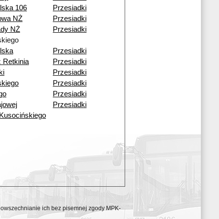
lska 106
Przesiadki
nowa NŻ
Przesiadki
dy NŻ
Przesiadki
kiego
lska
Przesiadki
 Retkinia
Przesiadki
ki
Przesiadki
kiego
Przesiadki
go
Przesiadki
ajowej
Przesiadki
 Kusocińskiego
ozpowszechnianie ich bez pisemnej zgody MPK-