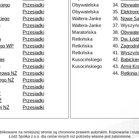
kiego
Przesiadki
Obywatelska
34.
Obywate
Przesiadki
Obywatelska
35.
Elektro
iego
Przesiadki
Waltera-Janke
36.
Nowe Sa
o
Przesiadki
Waltera-Janke
37.
Wyszyńs
Przesiadki
Maratońska
38.
Obywate
o
Przesiadki
Retkińska
39.
Dw. Łódź
ego WP
Przesiadki
Retkińska
40.
Zagrodni
Przesiadki
Retkińska
41.
Wyszyńs
ej
Przesiadki
Kusocińskiego
42.
Babickie
o
Przesiadki
Kusocińskiego
43.
Armii Kr
browa NŻ
Przesiadki
44.
Retkinia
ego NŻ
Przesiadki
Przesiadki
Ż
Przesiadki
Ż
Przesiadki
ej NŻ
Przesiadki
ublikowane na niniejszej stronie są chronione prawem autorskim. Kopiowanie i r
Łódź Spółka z o.o. dla celów innych niż potrzeby własne jest zabronione.