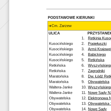
PODSTAWOWE KIERUNKI
Cm. Zarzew
ULICA
PRZYSTANE
1.
Retkinia Kuso
Kusocińskiego
2.
Popiełuszki
Kusocińskiego
3.
Armii Krajowe
Kusocińskiego
4.
Babickiego
Kusocińskiego
5.
Retkińska
Retkińska
6.
Wyszyńskieg
Retkińska
7.
Zagrodniki
Maratońska
8.
Dw. Łódź Retk
Maratońska
9.
Obywatelska
Waltera-Janke
10.
Wyszyńskieg
Waltera-Janke
11.
Nowe Sady N
Obywatelska
12.
Elektronowa 
Obywatelska
13.
Obywatelska 
Obywatelska
14.
Nowe Sady