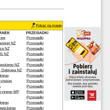
Pokaż na mapie
ANEK
PRZESIADKI
zew
Przesiadki
wskiej NŻ
Przesiadki
za NŻ
Przesiadki
91 NŻ
Przesiadki
Przesiadki
wskiego NŻ
Przesiadki
ź Dąbrowa NŻ
Przesiadki
kiego
Przesiadki
yńskiej
Przesiadki
a
Przesiadki
acyjnego WP
Przesiadki
Przesiadki
kiego
Przesiadki
oweckiego
Przesiadki