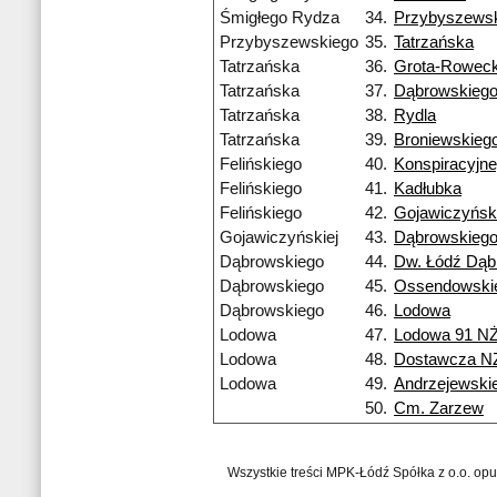
Śmigłego Rydza
34.
Przybyszews
Przybyszewskiego
35.
Tatrzańska
Tatrzańska
36.
Grota-Roweck
Tatrzańska
37.
Dąbrowskieg
Tatrzańska
38.
Rydla
Tatrzańska
39.
Broniewskieg
Felińskiego
40.
Konspiracyjn
Felińskiego
41.
Kadłubka
Felińskiego
42.
Gojawiczyński
Gojawiczyńskiej
43.
Dąbrowskieg
Dąbrowskiego
44.
Dw. Łódź Dą
Dąbrowskiego
45.
Ossendowski
Dąbrowskiego
46.
Lodowa
Lodowa
47.
Lodowa 91 N
Lodowa
48.
Dostawcza N
Lodowa
49.
Andrzejewski
50.
Cm. Zarzew
Wszystkie treści MPK-Łódź Spółka z o.o. op