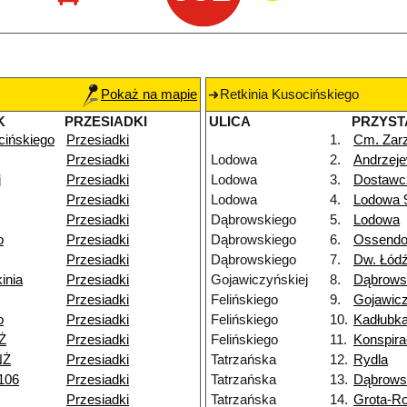
Pokaż na mapie
Retkinia Kusocińskiego
K
PRZESIADKI
ULICA
PRZYST
cińskiego
Przesiadki
1.
Cm. Zar
Przesiadki
Lodowa
2.
Andrzeje
j
Przesiadki
Lodowa
3.
Dostawc
Przesiadki
Lodowa
4.
Lodowa 
Przesiadki
Dąbrowskiego
5.
Lodowa
o
Przesiadki
Dąbrowskiego
6.
Ossendo
Przesiadki
Dąbrowskiego
7.
Dw. Łód
inia
Przesiadki
Gojawiczyńskiej
8.
Dąbrows
Przesiadki
Felińskiego
9.
Gojawicz
o
Przesiadki
Felińskiego
10.
Kadłubk
Ż
Przesiadki
Felińskiego
11.
Konspir
NŻ
Przesiadki
Tatrzańska
12.
Rydla
106
Przesiadki
Tatrzańska
13.
Dąbrows
Przesiadki
Tatrzańska
14.
Grota-R