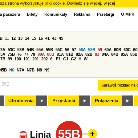
sza strona wykorzystuje pliki cookie. Dowiedz się więcej.
więcej
a pasażera
Bilety
Komunikaty
Reklama
Przetargi
O MPK
0B
11
12
13
14
15
16
41
43
45
53A
53C
53B
54B
55A
55B
55C
56
57
58A
58B
59
60A
60B
60C
60
75A
75B
76
77
78
80A
80B
81A
81B
82A
82B
83
84A
84B
85A
85B
97B
99
100
101
201
202
6.
F1
G1
G2
H
W
N5B
N6
N7A
N7B
N8
N9
a 55B
Sprawdź rozkład na d
Utrudnienia
Przystanki
Połączenia
55B
Linia