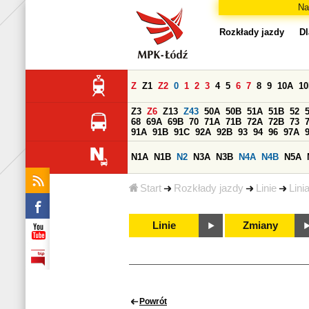
Na
Rozkłady jazdy
Dl
Z
Z1
Z2
0
1
2
3
4
5
6
7
8
9
10A
1
Z3
Z6
Z13
Z43
50A
50B
51A
51B
52
68
69A
69B
70
71A
71B
72A
72B
73
91A
91B
91C
92A
92B
93
94
96
97A
N1A
N1B
N2
N3A
N3B
N4A
N4B
N5A
Start
Rozkłady jazdy
Linie
Lini
Linie
Zmiany
Powrót