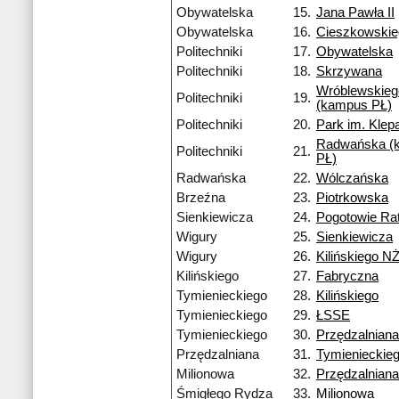
Obywatelska
15.
Jana Pawła II
Obywatelska
16.
Cieszkowski
Politechniki
17.
Obywatelska
Politechniki
18.
Skrzywana
Wróblewskieg
Politechniki
19.
(kampus PŁ)
Politechniki
20.
Park im. Kle
Radwańska (
Politechniki
21.
PŁ)
Radwańska
22.
Wólczańska
Brzeźna
23.
Piotrkowska
Sienkiewicza
24.
Pogotowie Ra
Wigury
25.
Sienkiewicza
Wigury
26.
Kilińskiego N
Kilińskiego
27.
Fabryczna
Tymienieckiego
28.
Kilińskiego
Tymienieckiego
29.
ŁSSE
Tymienieckiego
30.
Przędzalniana
Przędzalniana
31.
Tymienieckie
Milionowa
32.
Przędzalniana
Śmigłego Rydza
33.
Milionowa