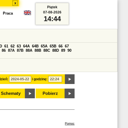
x
Piątek
07-08-2026
Praca
14:44
D
61
62
63
64A
64B
65A
65B
66
67
86
87A
87B
88A
88B
88C
88D
89
90
zień:
i godzinę:
Schematy
Pobierz
Pomoc