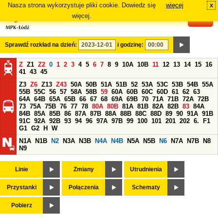
Nasza strona wykorzystuje pliki cookie. Dowiedz się
więcej
x
#
więcej.
Sprawdź rozkład na dzień:
i godzinę:
Z
Z1
Z2
0
1
2
3
4
5
6
7
8
9
10A
10B
11
12
13
14
15
16
41
43
45
Z3
Z6
Z13
Z43
50A
50B
51A
51B
52
53A
53C
53B
54B
55A
55B
55C
56
57
58A
58B
59
60A
60B
60C
60D
61
62
63
64A
64B
65A
65B
66
67
68
69A
69B
70
71A
71B
72A
72B
73
75A
75B
76
77
78
80A
80B
81A
81B
82A
82B
83
84A
84B
85A
85B
86
87A
87B
88A
88B
88C
88D
89
90
91A
91B
91C
92A
92B
93
94
96
97A
97B
99
100
101
201
202
6.
F1
G1
G2
H
W
N1A
N1B
N2
N3A
N3B
N4A
N4B
N5A
N5B
N6
N7A
N7B
N8
N9
Linie
Zmiany
Utrudnienia
Przystanki
Połączenia
Schematy
Pobierz