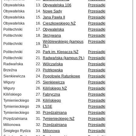
Obywatelska
13.
Obywatelska 106
Przesiadki
Obywatelska
14.
Nowe Sady
Przesiadki
Obywatelska
15.
Jana Pawła II
Przesiadki
Obywatelska
16.
Cieszkowskiego NŻ
Przesiadki
Politechniki
17.
Obywatelska
Przesiadki
Politechniki
18.
Skrzywana
Przesiadki
Wróblewskiego (kampus
Przesiadki
Politechniki
19.
PŁ)
Politechniki
20.
Park im. Klepacza NŻ
Przesiadki
Politechniki
21.
Radwańska (kampus PŁ)
Przesiadki
Radwańska
22.
Wólczańska
Przesiadki
Brzeźna
23.
Piotrkowska
Przesiadki
Sienkiewicza
24.
Pogotowie Ratunkowe
Przesiadki
Wigury
25.
Sienkiewicza
Przesiadki
Wigury
26.
Kilińskiego NŻ
Przesiadki
Kilińskiego
27.
Fabryczna
Przesiadki
Tymienieckiego
28.
Kilińskiego
Przesiadki
Tymienieckiego
29.
ŁSSE
Przesiadki
Tymienieckiego
30.
Przędzalniana
Przesiadki
Przędzalniana
31.
Tymienieckiego NŻ
Przesiadki
Milionowa
32.
Przędzalniana
Przesiadki
Śmigłego Rydza
33.
Milionowa
Przesiadki