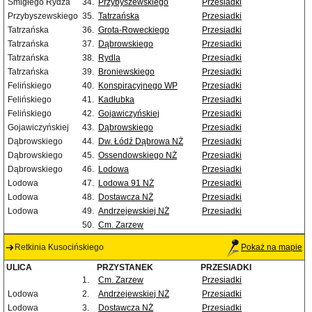
Śmigłego Rydza
34.
Przybyszewskiego
Przesiadki
Przybyszewskiego
35.
Tatrzańska
Przesiadki
Tatrzańska
36.
Grota-Roweckiego
Przesiadki
Tatrzańska
37.
Dąbrowskiego
Przesiadki
Tatrzańska
38.
Rydla
Przesiadki
Tatrzańska
39.
Broniewskiego
Przesiadki
Felińskiego
40.
Konspiracyjnego WP
Przesiadki
Felińskiego
41.
Kadłubka
Przesiadki
Felińskiego
42.
Gojawiczyńskiej
Przesiadki
Gojawiczyńskiej
43.
Dąbrowskiego
Przesiadki
Dąbrowskiego
44.
Dw. Łódź Dąbrowa NŻ
Przesiadki
Dąbrowskiego
45.
Ossendowskiego NŻ
Przesiadki
Dąbrowskiego
46.
Lodowa
Przesiadki
Lodowa
47.
Lodowa 91 NŻ
Przesiadki
Lodowa
48.
Dostawcza NŻ
Przesiadki
Lodowa
49.
Andrzejewskiej NŻ
Przesiadki
50.
Cm. Zarzew
Retkinia Kusocińskiego
Pokaż na mapie
ULICA
PRZYSTANEK
PRZESIADKI
1.
Cm. Zarzew
Przesiadki
Lodowa
2.
Andrzejewskiej NŻ
Przesiadki
Lodowa
3.
Dostawcza NŻ
Przesiadki