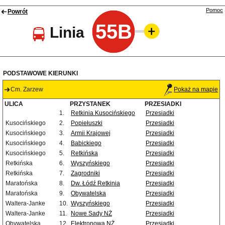
Pomoc
Powrót
55B
Linia
PODSTAWOWE KIERUNKI
Cm. Zarzew
Pokaż na mapie
ULICA
PRZYSTANEK
PRZESIADKI
1.
Retkinia Kusocińskiego
Przesiadki
Kusocińskiego
2.
Popiełuszki
Przesiadki
Kusocińskiego
3.
Armii Krajowej
Przesiadki
Kusocińskiego
4.
Babickiego
Przesiadki
Kusocińskiego
5.
Retkińska
Przesiadki
Retkińska
6.
Wyszyńskiego
Przesiadki
Retkińska
7.
Zagrodniki
Przesiadki
Maratońska
8.
Dw. Łódź Retkinia
Przesiadki
Maratońska
9.
Obywatelska
Przesiadki
Waltera-Janke
10.
Wyszyńskiego
Przesiadki
Waltera-Janke
11.
Nowe Sady NŻ
Przesiadki
Obywatelska
12.
Elektronowa NŻ
Przesiadki