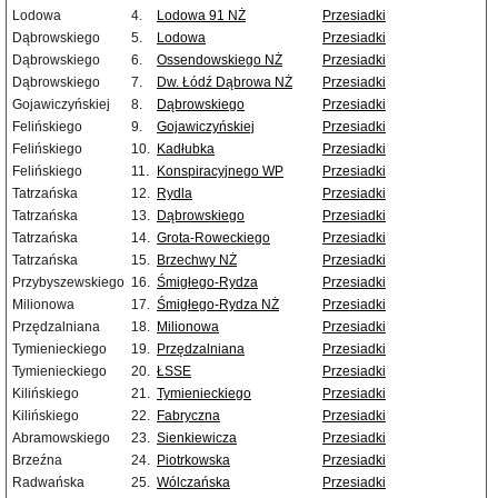
Lodowa
4.
Lodowa 91 NŻ
Przesiadki
Dąbrowskiego
5.
Lodowa
Przesiadki
Dąbrowskiego
6.
Ossendowskiego NŻ
Przesiadki
Dąbrowskiego
7.
Dw. Łódź Dąbrowa NŻ
Przesiadki
Gojawiczyńskiej
8.
Dąbrowskiego
Przesiadki
Felińskiego
9.
Gojawiczyńskiej
Przesiadki
Felińskiego
10.
Kadłubka
Przesiadki
Felińskiego
11.
Konspiracyjnego WP
Przesiadki
Tatrzańska
12.
Rydla
Przesiadki
Tatrzańska
13.
Dąbrowskiego
Przesiadki
Tatrzańska
14.
Grota-Roweckiego
Przesiadki
Tatrzańska
15.
Brzechwy NŻ
Przesiadki
Przybyszewskiego
16.
Śmigłego-Rydza
Przesiadki
Milionowa
17.
Śmigłego-Rydza NŻ
Przesiadki
Przędzalniana
18.
Milionowa
Przesiadki
Tymienieckiego
19.
Przędzalniana
Przesiadki
Tymienieckiego
20.
ŁSSE
Przesiadki
Kilińskiego
21.
Tymienieckiego
Przesiadki
Kilińskiego
22.
Fabryczna
Przesiadki
Abramowskiego
23.
Sienkiewicza
Przesiadki
Brzeźna
24.
Piotrkowska
Przesiadki
Radwańska
25.
Wólczańska
Przesiadki