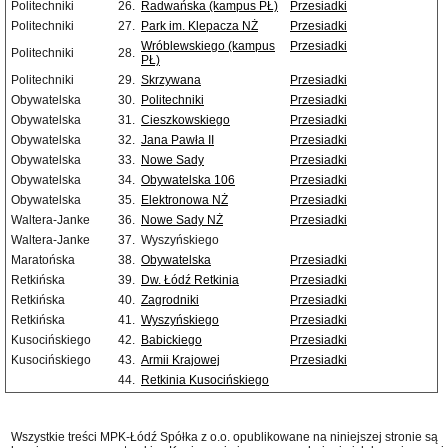
Politechniki
26.
Radwańska (kampus PŁ)
Przesiadki
Politechniki
27.
Park im. Klepacza NŻ
Przesiadki
Wróblewskiego (kampus
Przesiadki
Politechniki
28.
PŁ)
Politechniki
29.
Skrzywana
Przesiadki
Obywatelska
30.
Politechniki
Przesiadki
Obywatelska
31.
Cieszkowskiego
Przesiadki
Obywatelska
32.
Jana Pawła II
Przesiadki
Obywatelska
33.
Nowe Sady
Przesiadki
Obywatelska
34.
Obywatelska 106
Przesiadki
Obywatelska
35.
Elektronowa NŻ
Przesiadki
Waltera-Janke
36.
Nowe Sady NŻ
Przesiadki
Waltera-Janke
37.
Wyszyńskiego
Maratońska
38.
Obywatelska
Przesiadki
Retkińska
39.
Dw. Łódź Retkinia
Przesiadki
Retkińska
40.
Zagrodniki
Przesiadki
Retkińska
41.
Wyszyńskiego
Przesiadki
Kusocińskiego
42.
Babickiego
Przesiadki
Kusocińskiego
43.
Armii Krajowej
Przesiadki
44.
Retkinia Kusocińskiego
Wszystkie treści MPK-Łódź Spółka z o.o. opublikowane na niniejszej stronie są