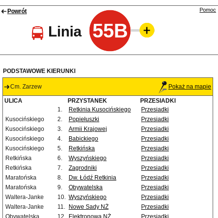
Pomoc
Powrót
55B
Linia
PODSTAWOWE KIERUNKI
Cm. Zarzew
Pokaż na mapie
ULICA
PRZYSTANEK
PRZESIADKI
1.
Retkinia Kusocińskiego
Przesiadki
Kusocińskiego
2.
Popiełuszki
Przesiadki
Kusocińskiego
3.
Armii Krajowej
Przesiadki
Kusocińskiego
4.
Babickiego
Przesiadki
Kusocińskiego
5.
Retkińska
Przesiadki
Retkińska
6.
Wyszyńskiego
Przesiadki
Retkińska
7.
Zagrodniki
Przesiadki
Maratońska
8.
Dw. Łódź Retkinia
Przesiadki
Maratońska
9.
Obywatelska
Przesiadki
Waltera-Janke
10.
Wyszyńskiego
Przesiadki
Waltera-Janke
11.
Nowe Sady NŻ
Przesiadki
Obywatelska
12.
Elektronowa NŻ
Przesiadki