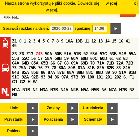
Nasza strona wykorzystuje pliki cookie. Dowiedz się
więcej
x
#
więcej.
Sprawdź rozkład na dzień:
i godzinę:
Z1
0
1
2
3
4
5
6
7
8
9
10A
10B
11
12
13
14
15
16
41
45
Z3
Z6
Z13
Z43
50A
50B
51A
51B
52
53A
53C
53B
54B
55A
55B
55C
56
57
58A
58B
59
60A
60B
60C
60D
61
62
63
64A
64B
65A
65B
66
67
68
69A
69B
70
71A
71B
72A
72B
73
75A
75B
76
77
78
80A
80B
81A
81B
82A
82B
83
84A
84B
85A
85B
86
87A
87B
88A
88B
88C
88D
89
90
91A
91B
91C
92A
92B
93
94
96
97A
97B
99
100
101
201
202
6.
F1
G1
G2
H
W
N1A
N1B
N2
N3A
N3B
N4A
N4B
N5A
N5B
N6
N7A
N7B
N8
N9
Linie
Zmiany
Utrudnienia
Przystanki
Połączenia
Schematy
Pobierz