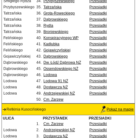
Śmigłego Rydza
34.
Przybyszewskiego
Przesiadki
Przybyszewskiego
35.
Tatrzańska
Przesiadki
Tatrzańska
36.
Grota-Roweckiego
Przesiadki
Tatrzańska
37.
Dąbrowskiego
Przesiadki
Tatrzańska
38.
Rydla
Przesiadki
Tatrzańska
39.
Broniewskiego
Przesiadki
Felińskiego
40.
Konspiracyjnego WP
Przesiadki
Felińskiego
41.
Kadłubka
Przesiadki
Felińskiego
42.
Gojawiczyńskiej
Przesiadki
Gojawiczyńskiej
43.
Dąbrowskiego
Przesiadki
Dąbrowskiego
44.
Dw. Łódź Dąbrowa NŻ
Przesiadki
Dąbrowskiego
45.
Ossendowskiego NŻ
Przesiadki
Dąbrowskiego
46.
Lodowa
Przesiadki
Lodowa
47.
Lodowa 91 NŻ
Przesiadki
Lodowa
48.
Dostawcza NŻ
Przesiadki
Lodowa
49.
Andrzejewskiej NŻ
Przesiadki
50.
Cm. Zarzew
Retkinia Kusocińskiego
Pokaż na mapie
ULICA
PRZYSTANEK
PRZESIADKI
1.
Cm. Zarzew
Przesiadki
Lodowa
2.
Andrzejewskiej NŻ
Przesiadki
Lodowa
3.
Dostawcza NŻ
Przesiadki