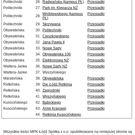
Politechniki
26.
Radwańska (kampus PŁ)
Przesiadki
Politechniki
27.
Park im. Klepacza NŻ
Przesiadki
Wróblewskiego (kampus
Przesiadki
Politechniki
28.
PŁ)
Politechniki
29.
Skrzywana
Przesiadki
Obywatelska
30.
Politechniki
Przesiadki
Obywatelska
31.
Cieszkowskiego
Przesiadki
Obywatelska
32.
Jana Pawła II
Przesiadki
Obywatelska
33.
Nowe Sady
Przesiadki
Obywatelska
34.
Obywatelska 106
Przesiadki
Obywatelska
35.
Elektronowa NŻ
Przesiadki
Waltera-Janke
36.
Nowe Sady NŻ
Przesiadki
Waltera-Janke
37.
Wyszyńskiego
Maratońska
38.
Obywatelska
Przesiadki
Retkińska
39.
Dw. Łódź Retkinia
Przesiadki
Retkińska
40.
Zagrodniki
Przesiadki
Retkińska
41.
Wyszyńskiego
Przesiadki
Kusocińskiego
42.
Babickiego
Przesiadki
Kusocińskiego
43.
Armii Krajowej
Przesiadki
44.
Retkinia Kusocińskiego
Wszystkie treści MPK-Łódź Spółka z o.o. opublikowane na niniejszej stronie są