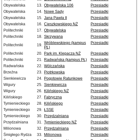
Obywatelska
13.
Obywatelska 106
Przesiadki
Obywatelska
14.
Nowe Sady
Przesiadki
Obywatelska
15.
Jana Pawła II
Przesiadki
Obywatelska
16.
Cieszkowskiego NŻ
Przesiadki
Politechniki
17.
Obywatelska
Przesiadki
Politechniki
18.
Skrzywana
Przesiadki
Wróblewskiego (kampus
Przesiadki
Politechniki
19.
PŁ)
Politechniki
20.
Park im. Klepacza NŻ
Przesiadki
Politechniki
21.
Radwańska (kampus PŁ)
Przesiadki
Radwańska
22.
Wólczańska
Przesiadki
Brzeźna
23.
Piotrkowska
Przesiadki
Sienkiewicza
24.
Pogotowie Ratunkowe
Przesiadki
Wigury
25.
Sienkiewicza
Przesiadki
Wigury
26.
Kilińskiego NŻ
Przesiadki
Kilińskiego
27.
Fabryczna
Przesiadki
Tymienieckiego
28.
Kilińskiego
Przesiadki
Tymienieckiego
29.
ŁSSE
Przesiadki
Tymienieckiego
30.
Przędzalniana
Przesiadki
Przędzalniana
31.
Tymienieckiego NŻ
Przesiadki
Milionowa
32.
Przędzalniana
Przesiadki
Śmigłego Rydza
33.
Milionowa
Przesiadki