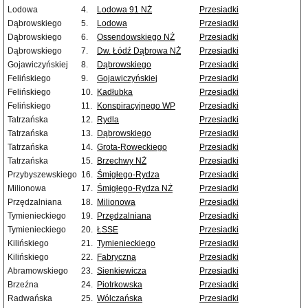
Lodowa
4.
Lodowa 91 NŻ
Przesiadki
Dąbrowskiego
5.
Lodowa
Przesiadki
Dąbrowskiego
6.
Ossendowskiego NŻ
Przesiadki
Dąbrowskiego
7.
Dw. Łódź Dąbrowa NŻ
Przesiadki
Gojawiczyńskiej
8.
Dąbrowskiego
Przesiadki
Felińskiego
9.
Gojawiczyńskiej
Przesiadki
Felińskiego
10.
Kadłubka
Przesiadki
Felińskiego
11.
Konspiracyjnego WP
Przesiadki
Tatrzańska
12.
Rydla
Przesiadki
Tatrzańska
13.
Dąbrowskiego
Przesiadki
Tatrzańska
14.
Grota-Roweckiego
Przesiadki
Tatrzańska
15.
Brzechwy NŻ
Przesiadki
Przybyszewskiego
16.
Śmigłego-Rydza
Przesiadki
Milionowa
17.
Śmigłego-Rydza NŻ
Przesiadki
Przędzalniana
18.
Milionowa
Przesiadki
Tymienieckiego
19.
Przędzalniana
Przesiadki
Tymienieckiego
20.
ŁSSE
Przesiadki
Kilińskiego
21.
Tymienieckiego
Przesiadki
Kilińskiego
22.
Fabryczna
Przesiadki
Abramowskiego
23.
Sienkiewicza
Przesiadki
Brzeźna
24.
Piotrkowska
Przesiadki
Radwańska
25.
Wólczańska
Przesiadki