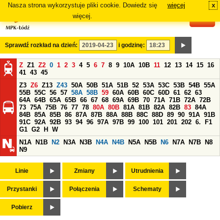
Nasza strona wykorzystuje pliki cookie. Dowiedz się
więcej
x
#
więcej.
Sprawdź rozkład na dzień:
i godzinę:
Z
Z1
Z2
0
1
2
3
4
5
6
7
8
9
10A
10B
11
12
13
14
15
16
41
43
45
Z3
Z6
Z13
Z43
50A
50B
51A
51B
52
53A
53C
53B
54B
55A
55B
55C
56
57
58A
58B
59
60A
60B
60C
60D
61
62
63
64A
64B
65A
65B
66
67
68
69A
69B
70
71A
71B
72A
72B
73
75A
75B
76
77
78
80A
80B
81A
81B
82A
82B
83
84A
84B
85A
85B
86
87A
87B
88A
88B
88C
88D
89
90
91A
91B
91C
92A
92B
93
94
96
97A
97B
99
100
101
201
202
6.
F1
G1
G2
H
W
N1A
N1B
N2
N3A
N3B
N4A
N4B
N5A
N5B
N6
N7A
N7B
N8
N9
Linie
Zmiany
Utrudnienia
Przystanki
Połączenia
Schematy
Pobierz