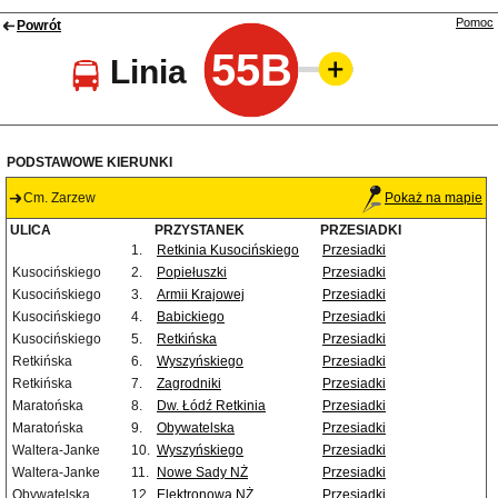
Pomoc
Powrót
55B
Linia
PODSTAWOWE KIERUNKI
Cm. Zarzew
Pokaż na mapie
ULICA
PRZYSTANEK
PRZESIADKI
1.
Retkinia Kusocińskiego
Przesiadki
Kusocińskiego
2.
Popiełuszki
Przesiadki
Kusocińskiego
3.
Armii Krajowej
Przesiadki
Kusocińskiego
4.
Babickiego
Przesiadki
Kusocińskiego
5.
Retkińska
Przesiadki
Retkińska
6.
Wyszyńskiego
Przesiadki
Retkińska
7.
Zagrodniki
Przesiadki
Maratońska
8.
Dw. Łódź Retkinia
Przesiadki
Maratońska
9.
Obywatelska
Przesiadki
Waltera-Janke
10.
Wyszyńskiego
Przesiadki
Waltera-Janke
11.
Nowe Sady NŻ
Przesiadki
Obywatelska
12.
Elektronowa NŻ
Przesiadki