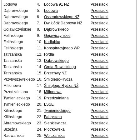
Lodowa
4.
Lodowa 91 NŻ
Przesiadki
Dąbrowskiego
5.
Lodowa
Przesiadki
Dąbrowskiego
6.
Ossendowskiego NŻ
Przesiadki
Dąbrowskiego
7.
Dw. Łódź Dąbrowa NŻ
Przesiadki
Gojawiczyńskiej
8.
Dąbrowskiego
Przesiadki
Felińskiego
9.
Gojawiczyńskiej
Przesiadki
Felińskiego
10.
Kadłubka
Przesiadki
Felińskiego
11.
Konspiracyjnego WP
Przesiadki
Tatrzańska
12.
Rydla
Przesiadki
Tatrzańska
13.
Dąbrowskiego
Przesiadki
Tatrzańska
14.
Grota-Roweckiego
Przesiadki
Tatrzańska
15.
Brzechwy NŻ
Przesiadki
Przybyszewskiego
16.
Śmigłego-Rydza
Przesiadki
Milionowa
17.
Śmigłego-Rydza NŻ
Przesiadki
Przędzalniana
18.
Milionowa
Przesiadki
Tymienieckiego
19.
Przędzalniana
Przesiadki
Tymienieckiego
20.
ŁSSE
Przesiadki
Kilińskiego
21.
Tymienieckiego
Przesiadki
Kilińskiego
22.
Fabryczna
Przesiadki
Abramowskiego
23.
Sienkiewicza
Przesiadki
Brzeźna
24.
Piotrkowska
Przesiadki
Radwańska
25.
Wólczańska
Przesiadki