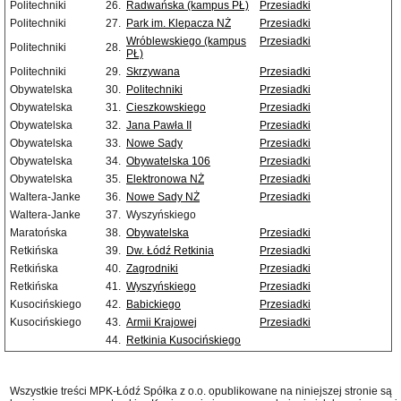
Politechniki
26.
Radwańska (kampus PŁ)
Przesiadki
Politechniki
27.
Park im. Klepacza NŻ
Przesiadki
Wróblewskiego (kampus
Przesiadki
Politechniki
28.
PŁ)
Politechniki
29.
Skrzywana
Przesiadki
Obywatelska
30.
Politechniki
Przesiadki
Obywatelska
31.
Cieszkowskiego
Przesiadki
Obywatelska
32.
Jana Pawła II
Przesiadki
Obywatelska
33.
Nowe Sady
Przesiadki
Obywatelska
34.
Obywatelska 106
Przesiadki
Obywatelska
35.
Elektronowa NŻ
Przesiadki
Waltera-Janke
36.
Nowe Sady NŻ
Przesiadki
Waltera-Janke
37.
Wyszyńskiego
Maratońska
38.
Obywatelska
Przesiadki
Retkińska
39.
Dw. Łódź Retkinia
Przesiadki
Retkińska
40.
Zagrodniki
Przesiadki
Retkińska
41.
Wyszyńskiego
Przesiadki
Kusocińskiego
42.
Babickiego
Przesiadki
Kusocińskiego
43.
Armii Krajowej
Przesiadki
44.
Retkinia Kusocińskiego
Wszystkie treści MPK-Łódź Spółka z o.o. opublikowane na niniejszej stronie są