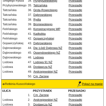
Śmigłego Rydza
34.
Przybyszewskiego
Przesiadki
Przybyszewskiego
35.
Tatrzańska
Przesiadki
Tatrzańska
36.
Grota-Roweckiego
Przesiadki
Tatrzańska
37.
Dąbrowskiego
Przesiadki
Tatrzańska
38.
Rydla
Przesiadki
Tatrzańska
39.
Broniewskiego
Przesiadki
Felińskiego
40.
Konspiracyjnego WP
Przesiadki
Felińskiego
41.
Kadłubka
Przesiadki
Felińskiego
42.
Gojawiczyńskiej
Przesiadki
Gojawiczyńskiej
43.
Dąbrowskiego
Przesiadki
Dąbrowskiego
44.
Dw. Łódź Dąbrowa NŻ
Przesiadki
Dąbrowskiego
45.
Ossendowskiego NŻ
Przesiadki
Dąbrowskiego
46.
Lodowa
Przesiadki
Lodowa
47.
Lodowa 91 NŻ
Przesiadki
Lodowa
48.
Dostawcza NŻ
Przesiadki
Lodowa
49.
Andrzejewskiej NŻ
Przesiadki
50.
Cm. Zarzew
Retkinia Kusocińskiego
Pokaż na mapie
ULICA
PRZYSTANEK
PRZESIADKI
1.
Cm. Zarzew
Przesiadki
Lodowa
2.
Andrzejewskiej NŻ
Przesiadki
Lodowa
3.
Dostawcza NŻ
Przesiadki