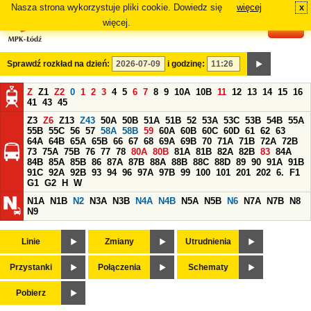
Nasza strona wykorzystuje pliki cookie. Dowiedz się
więcej
x
#
więcej.
Sprawdź rozkład na dzień:
i godzinę:
Z
Z1
Z2
0
1
2
3
4
5
6
7
8
9
10A
10B
11
12
13
14
15
16
41
43
45
Z3
Z6
Z13
Z43
50A
50B
51A
51B
52
53A
53C
53B
54B
55A
55B
55C
56
57
58A
58B
59
60A
60B
60C
60D
61
62
63
64A
64B
65A
65B
66
67
68
69A
69B
70
71A
71B
72A
72B
73
75A
75B
76
77
78
80A
80B
81A
81B
82A
82B
83
84A
84B
85A
85B
86
87A
87B
88A
88B
88C
88D
89
90
91A
91B
91C
92A
92B
93
94
96
97A
97B
99
100
101
201
202
6.
F1
G1
G2
H
W
N1A
N1B
N2
N3A
N3B
N4A
N4B
N5A
N5B
N6
N7A
N7B
N8
N9
Linie
Zmiany
Utrudnienia
Przystanki
Połączenia
Schematy
Pobierz