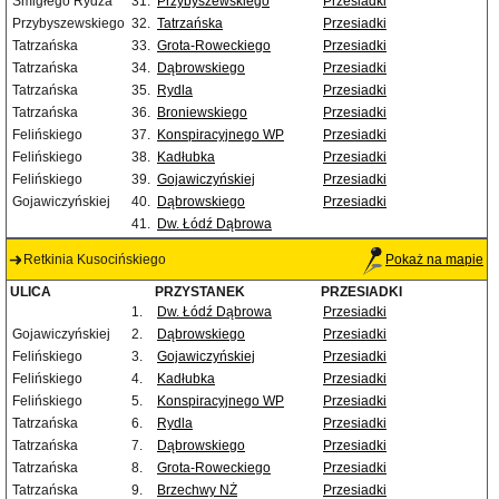
Śmigłego Rydza
31.
Przybyszewskiego
Przesiadki
Przybyszewskiego
32.
Tatrzańska
Przesiadki
Tatrzańska
33.
Grota-Roweckiego
Przesiadki
Tatrzańska
34.
Dąbrowskiego
Przesiadki
Tatrzańska
35.
Rydla
Przesiadki
Tatrzańska
36.
Broniewskiego
Przesiadki
Felińskiego
37.
Konspiracyjnego WP
Przesiadki
Felińskiego
38.
Kadłubka
Przesiadki
Felińskiego
39.
Gojawiczyńskiej
Przesiadki
Gojawiczyńskiej
40.
Dąbrowskiego
Przesiadki
41.
Dw. Łódź Dąbrowa
Retkinia Kusocińskiego
Pokaż na mapie
ULICA
PRZYSTANEK
PRZESIADKI
1.
Dw. Łódź Dąbrowa
Przesiadki
Gojawiczyńskiej
2.
Dąbrowskiego
Przesiadki
Felińskiego
3.
Gojawiczyńskiej
Przesiadki
Felińskiego
4.
Kadłubka
Przesiadki
Felińskiego
5.
Konspiracyjnego WP
Przesiadki
Tatrzańska
6.
Rydla
Przesiadki
Tatrzańska
7.
Dąbrowskiego
Przesiadki
Tatrzańska
8.
Grota-Roweckiego
Przesiadki
Tatrzańska
9.
Brzechwy NŻ
Przesiadki