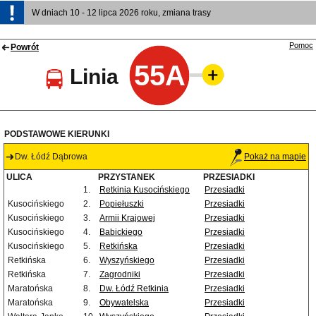
W dniach 10 - 12 lipca 2026 roku, zmiana trasy
Pomoc
Powrót
55A
Linia
PODSTAWOWE KIERUNKI
Dw. Łódź Dąbrowa
Pokaż na mapie
ULICA
PRZYSTANEK
PRZESIADKI
1.
Retkinia Kusocińskiego
Przesiadki
Kusocińskiego
2.
Popiełuszki
Przesiadki
Kusocińskiego
3.
Armii Krajowej
Przesiadki
Kusocińskiego
4.
Babickiego
Przesiadki
Kusocińskiego
5.
Retkińska
Przesiadki
Retkińska
6.
Wyszyńskiego
Przesiadki
Retkińska
7.
Zagrodniki
Przesiadki
Maratońska
8.
Dw. Łódź Retkinia
Przesiadki
Maratońska
9.
Obywatelska
Przesiadki