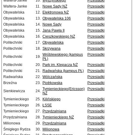
Waltera-Janke
10.
Wyszyńskiego
Przesiadki
Waltera-Janke
11.
Nowe Sady NŻ
Przesiadki
Obywatelska
12.
Elektronowa NŻ
Przesiadki
Obywatelska
13.
Obywatelska 106
Przesiadki
Obywatelska
14.
Nowe Sady
Przesiadki
Obywatelska
15.
Jana Pawła II
Przesiadki
Obywatelska
16.
Cieszkowskiego NŻ
Przesiadki
Politechniki
17.
Obywatelska
Przesiadki
Politechniki
18.
Skrzywana
Przesiadki
Wróblewskiego (kampus
Przesiadki
Politechniki
19.
PŁ)
Politechniki
20.
Park im. Klepacza NŻ
Przesiadki
Politechniki
21.
Radwańska (kampus PŁ)
Przesiadki
Radwańska
22.
Wólczańska
Przesiadki
Brzeźna
23.
Piotrkowska
Przesiadki
Tymienieckiego(Ericsson)
Przesiadki
Sienkiewicza
24.
NŻ
Tymienieckiego
25.
Kilińskiego
Przesiadki
Tymienieckiego
26.
ŁSSE
Przesiadki
Tymienieckiego
27.
Przędzalniana
Przesiadki
Przędzalniana
28.
Tymienieckiego NŻ
Przesiadki
Milionowa
29.
Przędzalniana
Przesiadki
Śmigłego Rydza
30.
Milionowa
Przesiadki