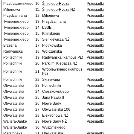
Przybyszewskiego
10.
Śmigłego-Rydza
Przesiadki
Milionowa
11.
Śmigłego-Rydza NŻ
Przesiadki
Przędzalniana
12.
Milionowa
Przesiadki
Tymienieckiego
13.
Przędzalniana
Przesiadki
Tymienieckiego
14.
ŁSSE
Przesiadki
Tymienieckiego
15.
Kilińskiego
Przesiadki
Tymienieckiego
16.
Sienkiewicza NŻ
Przesiadki
Brzeźna
17.
Piotrkowska
Przesiadki
Radwańska
18.
Wólczańska
Przesiadki
Politechniki
19.
Radwańska (kampus PŁ)
Przesiadki
Politechniki
20.
Park im. Klepacza NŻ
Przesiadki
Wróblewskiego (kampus
Przesiadki
Politechniki
21.
PŁ)
Politechniki
22.
Skrzywana
Przesiadki
Obywatelska
23.
Politechniki
Przesiadki
Obywatelska
24.
Cieszkowskiego
Przesiadki
Obywatelska
25.
Jana Pawła II
Przesiadki
Obywatelska
26.
Nowe Sady
Przesiadki
Obywatelska
27.
Obywatelska 106
Przesiadki
Obywatelska
28.
Elektronowa NŻ
Przesiadki
Waltera-Janke
29.
Nowe Sady NŻ
Przesiadki
Waltera-Janke
30.
Wyszyńskiego
Maratońska
31.
Obywatelska
Przesiadki