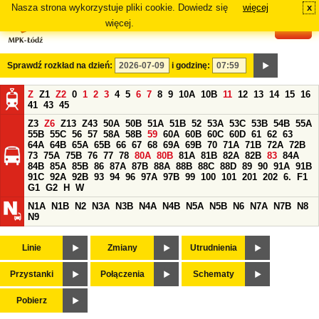
Nasza strona wykorzystuje pliki cookie. Dowiedz się
więcej
x
#
więcej.
Sprawdź rozkład na dzień:
i godzinę:
Z
Z1
Z2
0
1
2
3
4
5
6
7
8
9
10A
10B
11
12
13
14
15
16
41
43
45
Z3
Z6
Z13
Z43
50A
50B
51A
51B
52
53A
53C
53B
54B
55A
55B
55C
56
57
58A
58B
59
60A
60B
60C
60D
61
62
63
64A
64B
65A
65B
66
67
68
69A
69B
70
71A
71B
72A
72B
73
75A
75B
76
77
78
80A
80B
81A
81B
82A
82B
83
84A
84B
85A
85B
86
87A
87B
88A
88B
88C
88D
89
90
91A
91B
91C
92A
92B
93
94
96
97A
97B
99
100
101
201
202
6.
F1
G1
G2
H
W
N1A
N1B
N2
N3A
N3B
N4A
N4B
N5A
N5B
N6
N7A
N7B
N8
N9
Linie
Zmiany
Utrudnienia
Przystanki
Połączenia
Schematy
Pobierz