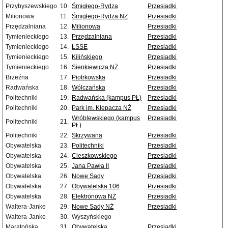
Przybyszewskiego
10.
Śmigłego-Rydza
Przesiadki
Milionowa
11.
Śmigłego-Rydza NŻ
Przesiadki
Przędzalniana
12.
Milionowa
Przesiadki
Tymienieckiego
13.
Przędzalniana
Przesiadki
Tymienieckiego
14.
ŁSSE
Przesiadki
Tymienieckiego
15.
Kilińskiego
Przesiadki
Tymienieckiego
16.
Sienkiewicza NŻ
Przesiadki
Brzeźna
17.
Piotrkowska
Przesiadki
Radwańska
18.
Wólczańska
Przesiadki
Politechniki
19.
Radwańska (kampus PŁ)
Przesiadki
Politechniki
20.
Park im. Klepacza NŻ
Przesiadki
Wróblewskiego (kampus
Przesiadki
Politechniki
21.
PŁ)
Politechniki
22.
Skrzywana
Przesiadki
Obywatelska
23.
Politechniki
Przesiadki
Obywatelska
24.
Cieszkowskiego
Przesiadki
Obywatelska
25.
Jana Pawła II
Przesiadki
Obywatelska
26.
Nowe Sady
Przesiadki
Obywatelska
27.
Obywatelska 106
Przesiadki
Obywatelska
28.
Elektronowa NŻ
Przesiadki
Waltera-Janke
29.
Nowe Sady NŻ
Przesiadki
Waltera-Janke
30.
Wyszyńskiego
Maratońska
31.
Obywatelska
Przesiadki