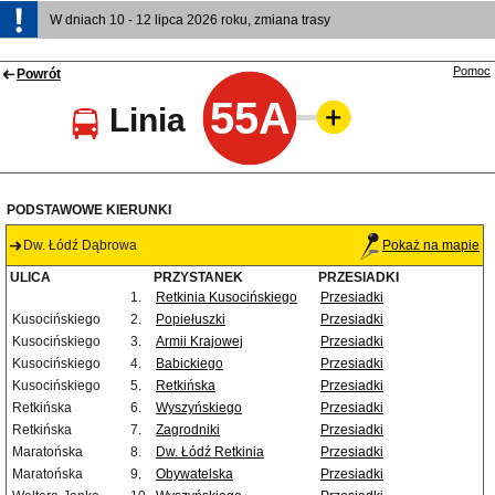
W dniach 10 - 12 lipca 2026 roku, zmiana trasy
Pomoc
Powrót
55A
Linia
PODSTAWOWE KIERUNKI
Dw. Łódź Dąbrowa
Pokaż na mapie
ULICA
PRZYSTANEK
PRZESIADKI
1.
Retkinia Kusocińskiego
Przesiadki
Kusocińskiego
2.
Popiełuszki
Przesiadki
Kusocińskiego
3.
Armii Krajowej
Przesiadki
Kusocińskiego
4.
Babickiego
Przesiadki
Kusocińskiego
5.
Retkińska
Przesiadki
Retkińska
6.
Wyszyńskiego
Przesiadki
Retkińska
7.
Zagrodniki
Przesiadki
Maratońska
8.
Dw. Łódź Retkinia
Przesiadki
Maratońska
9.
Obywatelska
Przesiadki