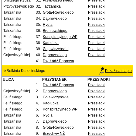
Śmigłego Rydza
31.
Przybyszewskiego
Przesiadki
Przybyszewskiego
32.
Tatrzańska
Przesiadki
Tatrzańska
33.
Grota-Roweckiego
Przesiadki
Tatrzańska
34.
Dąbrowskiego
Przesiadki
Tatrzańska
35.
Rydla
Przesiadki
Tatrzańska
36.
Broniewskiego
Przesiadki
Felińskiego
37.
Konspiracyjnego WP
Przesiadki
Felińskiego
38.
Kadłubka
Przesiadki
Felińskiego
39.
Gojawiczyńskiej
Przesiadki
Gojawiczyńskiej
40.
Dąbrowskiego
Przesiadki
41.
Dw. Łódź Dąbrowa
Retkinia Kusocińskiego
Pokaż na mapie
ULICA
PRZYSTANEK
PRZESIADKI
1.
Dw. Łódź Dąbrowa
Przesiadki
Gojawiczyńskiej
2.
Dąbrowskiego
Przesiadki
Felińskiego
3.
Gojawiczyńskiej
Przesiadki
Felińskiego
4.
Kadłubka
Przesiadki
Felińskiego
5.
Konspiracyjnego WP
Przesiadki
Tatrzańska
6.
Rydla
Przesiadki
Tatrzańska
7.
Dąbrowskiego
Przesiadki
Tatrzańska
8.
Grota-Roweckiego
Przesiadki
Tatrzańska
9.
Brzechwy NŻ
Przesiadki