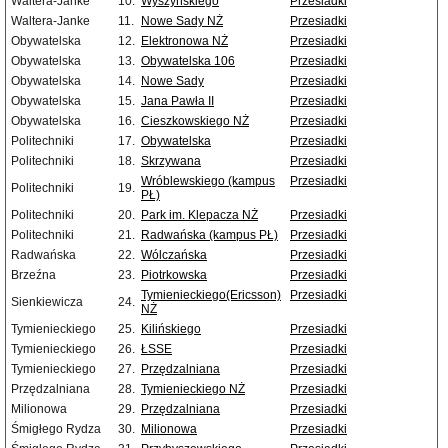
Waltera-Janke
10.
Wyszyńskiego
Przesiadki
Waltera-Janke
11.
Nowe Sady NŻ
Przesiadki
Obywatelska
12.
Elektronowa NŻ
Przesiadki
Obywatelska
13.
Obywatelska 106
Przesiadki
Obywatelska
14.
Nowe Sady
Przesiadki
Obywatelska
15.
Jana Pawła II
Przesiadki
Obywatelska
16.
Cieszkowskiego NŻ
Przesiadki
Politechniki
17.
Obywatelska
Przesiadki
Politechniki
18.
Skrzywana
Przesiadki
Wróblewskiego (kampus
Przesiadki
Politechniki
19.
PŁ)
Politechniki
20.
Park im. Klepacza NŻ
Przesiadki
Politechniki
21.
Radwańska (kampus PŁ)
Przesiadki
Radwańska
22.
Wólczańska
Przesiadki
Brzeźna
23.
Piotrkowska
Przesiadki
Tymienieckiego(Ericsson)
Przesiadki
Sienkiewicza
24.
NŻ
Tymienieckiego
25.
Kilińskiego
Przesiadki
Tymienieckiego
26.
ŁSSE
Przesiadki
Tymienieckiego
27.
Przędzalniana
Przesiadki
Przędzalniana
28.
Tymienieckiego NŻ
Przesiadki
Milionowa
29.
Przędzalniana
Przesiadki
Śmigłego Rydza
30.
Milionowa
Przesiadki