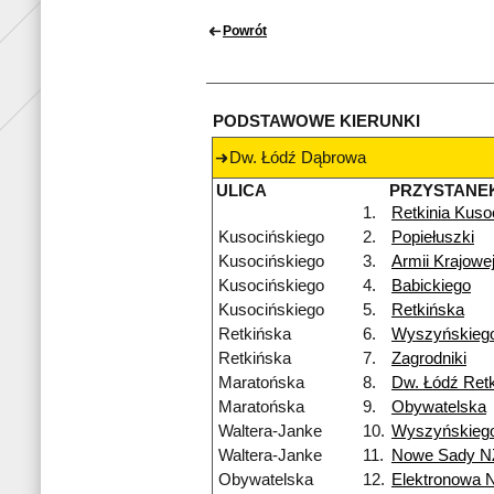
Powrót
PODSTAWOWE KIERUNKI
Dw. Łódź Dąbrowa
ULICA
PRZYSTANE
1.
Retkinia Kuso
Kusocińskiego
2.
Popiełuszki
Kusocińskiego
3.
Armii Krajowe
Kusocińskiego
4.
Babickiego
Kusocińskiego
5.
Retkińska
Retkińska
6.
Wyszyńskieg
Retkińska
7.
Zagrodniki
Maratońska
8.
Dw. Łódź Retk
Maratońska
9.
Obywatelska
Waltera-Janke
10.
Wyszyńskieg
Waltera-Janke
11.
Nowe Sady N
Obywatelska
12.
Elektronowa 