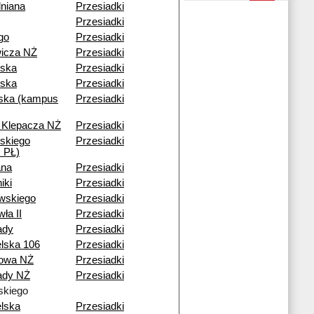
lniana
Przesiadki
Przesiadki
ego
Przesiadki
wicza NŻ
Przesiadki
wska
Przesiadki
ska
Przesiadki
ska (kampus
Przesiadki
. Klepacza NŻ
Przesiadki
skiego
Przesiadki
 PŁ)
ana
Przesiadki
iki
Przesiadki
wskiego
Przesiadki
ła II
Przesiadki
ady
Przesiadki
lska 106
Przesiadki
nowa NŻ
Przesiadki
ady NŻ
Przesiadki
kiego
lska
Przesiadki