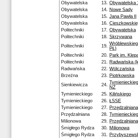
Obywatelska
13.
Obywatelska 
Obywatelska
14.
Nowe Sady
Obywatelska
15.
Jana Pawła II
Obywatelska
16.
Cieszkowski
Politechniki
17.
Obywatelska
Politechniki
18.
Skrzywana
Wróblewskieg
Politechniki
19.
PŁ)
Politechniki
20.
Park im. Kle
Politechniki
21.
Radwańska (
Radwańska
22.
Wólczańska
Brzeźna
23.
Piotrkowska
Tymienieckieg
Sienkiewicza
24.
NŻ
Tymienieckiego
25.
Kilińskiego
Tymienieckiego
26.
ŁSSE
Tymienieckiego
27.
Przędzalniana
Przędzalniana
28.
Tymienieckie
Milionowa
29.
Przędzalniana
Śmigłego Rydza
30.
Milionowa
Śmigłego Rydza
31.
Przybyszews