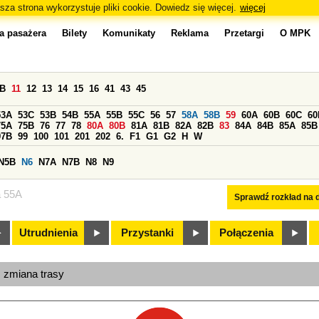
sza strona wykorzystuje pliki cookie. Dowiedz się więcej.
więcej
a pasażera
Bilety
Komunikaty
Reklama
Przetargi
O MPK
0B
11
12
13
14
15
16
41
43
45
53A
53C
53B
54B
55A
55B
55C
56
57
58A
58B
59
60A
60B
60C
60
75A
75B
76
77
78
80A
80B
81A
81B
82A
82B
83
84A
84B
85A
85B
97B
99
100
101
201
202
6.
F1
G1
G2
H
W
N5B
N6
N7A
N7B
N8
N9
a 55A
Sprawdź rozkład na d
Utrudnienia
Przystanki
Połączenia
, zmiana trasy