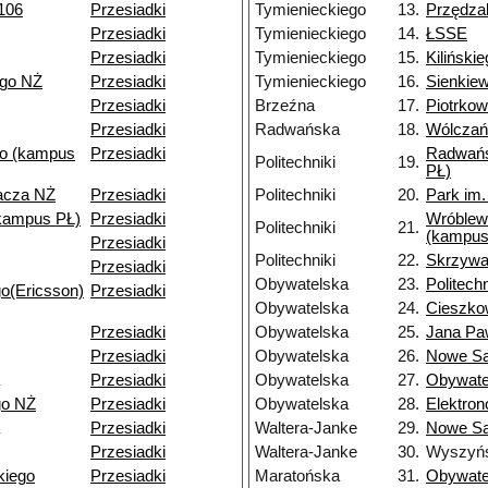
106
Przesiadki
Tymienieckiego
13.
Przędza
Przesiadki
Tymienieckiego
14.
ŁSSE
Przesiadki
Tymienieckiego
15.
Kiliński
ego NŻ
Przesiadki
Tymienieckiego
16.
Sienkie
Przesiadki
Brzeźna
17.
Piotrko
Przesiadki
Radwańska
18.
Wólczań
o (kampus
Przesiadki
Radwań
Politechniki
19.
PŁ)
pacza NŻ
Przesiadki
Politechniki
20.
Park im
kampus PŁ)
Przesiadki
Wróblew
Politechniki
21.
(kampus
Przesiadki
Politechniki
22.
Skrzyw
Przesiadki
Obywatelska
23.
Politechn
o(Ericsson)
Przesiadki
Obywatelska
24.
Cieszko
Przesiadki
Obywatelska
25.
Jana Paw
Przesiadki
Obywatelska
26.
Nowe S
Przesiadki
Obywatelska
27.
Obywate
go NŻ
Przesiadki
Obywatelska
28.
Elektro
Przesiadki
Waltera-Janke
29.
Nowe S
Przesiadki
Waltera-Janke
30.
Wyszyńs
kiego
Przesiadki
Maratońska
31.
Obywate