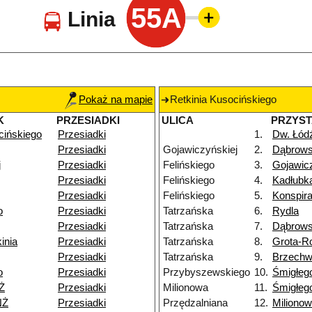
55A
Linia
Pokaż na mapie
Retkinia Kusocińskiego
K
PRZESIADKI
ULICA
PRZYS
cińskiego
Przesiadki
1.
Dw. Łód
Przesiadki
Gojawiczyńskiej
2.
Dąbrows
j
Przesiadki
Felińskiego
3.
Gojawic
Przesiadki
Felińskiego
4.
Kadłubk
Przesiadki
Felińskiego
5.
Konspir
o
Przesiadki
Tatrzańska
6.
Rydla
Przesiadki
Tatrzańska
7.
Dąbrows
inia
Przesiadki
Tatrzańska
8.
Grota-R
Przesiadki
Tatrzańska
9.
Brzech
o
Przesiadki
Przybyszewskiego
10.
Śmigłeg
Ż
Przesiadki
Milionowa
11.
Śmigłeg
NŻ
Przesiadki
Przędzalniana
12.
Miliono