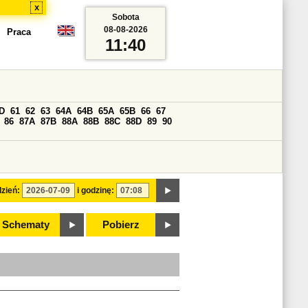
x
Sobota
08-08-2026
Praca
11:40
D
61
62
63
64A
64B
65A
65B
66
67
86
87A
87B
88A
88B
88C
88D
89
90
zień:
i godzinę:
Schematy
Pobierz