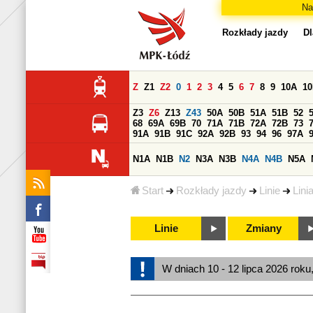
Na
Rozkłady jazdy
Dl
Z
Z1
Z2
0
1
2
3
4
5
6
7
8
9
10A
1
Z3
Z6
Z13
Z43
50A
50B
51A
51B
52
68
69A
69B
70
71A
71B
72A
72B
73
91A
91B
91C
92A
92B
93
94
96
97A
N1A
N1B
N2
N3A
N3B
N4A
N4B
N5A
Start
Rozkłady jazdy
Linie
Lini
Linie
Zmiany
W dniach 10 - 12 lipca 2026 roku