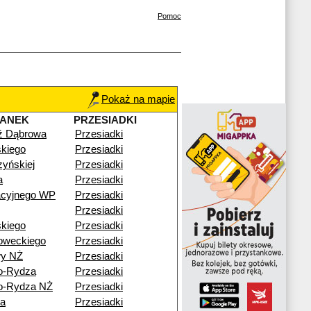
Pomoc
Pokaż na mapie
TANEK
PRZESIADKI
ź Dąbrowa
Przesiadki
kiego
Przesiadki
zyńskiej
Przesiadki
a
Przesiadki
acyjnego WP
Przesiadki
Przesiadki
kiego
Przesiadki
oweckiego
Przesiadki
wy NŻ
Przesiadki
o-Rydza
Przesiadki
o-Rydza NŻ
Przesiadki
wa
Przesiadki