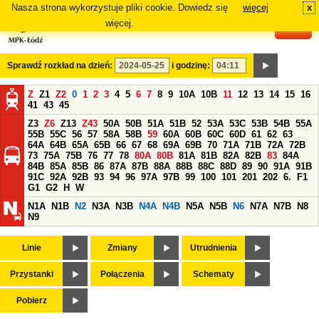
Nasza strona wykorzystuje pliki cookie. Dowiedz się
więcej
x
#
więcej.
Sprawdź rozkład na dzień:
i godzinę:
Z
Z1
Z2
0
1
2
3
4
5
6
7
8
9
10A
10B
11
12
13
14
15
16
41
43
45
Z3
Z6
Z13
Z43
50A
50B
51A
51B
52
53A
53C
53B
54B
55A
55B
55C
56
57
58A
58B
59
60A
60B
60C
60D
61
62
63
64A
64B
65A
65B
66
67
68
69A
69B
70
71A
71B
72A
72B
73
75A
75B
76
77
78
80A
80B
81A
81B
82A
82B
83
84A
84B
85A
85B
86
87A
87B
88A
88B
88C
88D
89
90
91A
91B
91C
92A
92B
93
94
96
97A
97B
99
100
101
201
202
6.
F1
G1
G2
H
W
N1A
N1B
N2
N3A
N3B
N4A
N4B
N5A
N5B
N6
N7A
N7B
N8
N9
Linie
Zmiany
Utrudnienia
Przystanki
Połączenia
Schematy
Pobierz