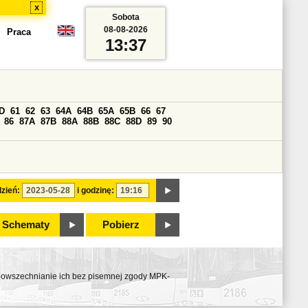
x
Sobota
08-08-2026
Praca
13:37
D
61
62
63
64A
64B
65A
65B
66
67
86
87A
87B
88A
88B
88C
88D
89
90
zień:
i godzinę:
Schematy
Pobierz
ozpowszechnianie ich bez pisemnej zgody MPK-