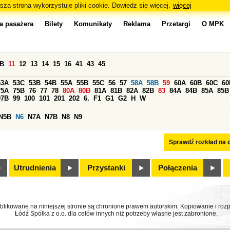
sza strona wykorzystuje pliki cookie. Dowiedz się więcej.
więcej
a pasażera
Bilety
Komunikaty
Reklama
Przetargi
O MPK
0B
11
12
13
14
15
16
41
43
45
53A
53C
53B
54B
55A
55B
55C
56
57
58A
58B
59
60A
60B
60C
60
75A
75B
76
77
78
80A
80B
81A
81B
82A
82B
83
84A
84B
85A
85B
97B
99
100
101
201
202
6.
F1
G1
G2
H
W
N5B
N6
N7A
N7B
N8
N9
Sprawdź rozkład na d
Utrudnienia
Przystanki
Połączenia
ublikowane na niniejszej stronie są chronione prawem autorskim. Kopiowanie i r
Łódź Spółka z o.o. dla celów innych niż potrzeby własne jest zabronione.