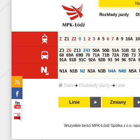
Na
Rozkłady jazdy
Dl
Z
Z1
Z2
0
1
2
3
4
5
6
7
8
9
10A
1
Z3
Z6
Z13
Z43
50A
50B
51A
51B
52
68
69A
69B
70
71A
71B
72A
72B
73
91A
91B
91C
92A
92B
93
94
96
97A
N1A
N1B
N2
N3A
N3B
N4A
N4B
N5A
Start
Rozkłady jazdy
Linie
Linie
Zmiany
Wszystkie treści MPK-Łódź Spółka z o.o. op