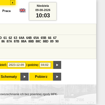
x
Niedziela
09-08-2026
Praca
10:03
D
61
62
63
64A
64B
65A
65B
66
67
86
87A
87B
88A
88B
88C
88D
89
90
zień:
i godzinę:
Schematy
Pobierz
ozpowszechnianie ich bez pisemnej zgody MPK-