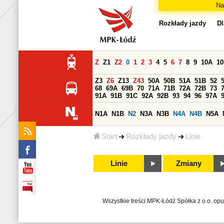
Na
Rozkłady jazdy
Dl
Z
Z1
Z2
0
1
2
3
4
5
6
7
8
9
10A
1
Z3
Z6
Z13
Z43
50A
50B
51A
51B
52
68
69A
69B
70
71A
71B
72A
72B
73
91A
91B
91C
92A
92B
93
94
96
97A
N1A
N1B
N2
N3A
N3B
N4A
N4B
N5A
Start
Rozkłady jazdy
Linie
Linie
Zmiany
Wszystkie treści MPK-Łódź Spółka z o.o. op