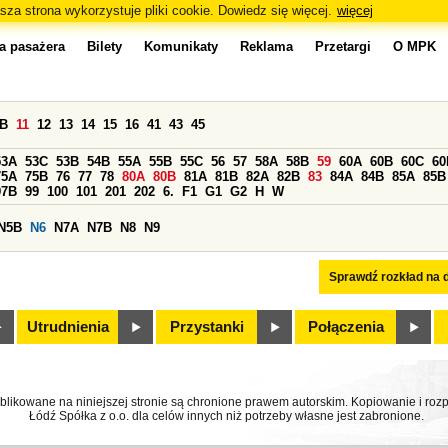
sza strona wykorzystuje pliki cookie. Dowiedz się więcej.
więcej
a pasażera
Bilety
Komunikaty
Reklama
Przetargi
O MPK
0B
11
12
13
14
15
16
41
43
45
53A
53C
53B
54B
55A
55B
55C
56
57
58A
58B
59
60A
60B
60C
60
75A
75B
76
77
78
80A
80B
81A
81B
82A
82B
83
84A
84B
85A
85B
97B
99
100
101
201
202
6.
F1
G1
G2
H
W
N5B
N6
N7A
N7B
N8
N9
Sprawdź rozkład na d
Utrudnienia
Przystanki
Połączenia
ublikowane na niniejszej stronie są chronione prawem autorskim. Kopiowanie i r
Łódź Spółka z o.o. dla celów innych niż potrzeby własne jest zabronione.