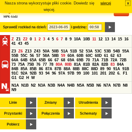
Nasza strona wykorzystuje pliki cookie. Dowiedz się
więcej
x
#
więcej.
Sprawdź rozkład na dzień:
i godzinę:
Z
Z1
Z2
0
1
2
3
4
5
6
7
8
9
10A
10B
11
12
13
14
15
16
41
43
45
Z3
Z6
Z13
Z43
50A
50B
51A
51B
52
53A
53C
53B
54B
55A
55B
55C
56
57
58A
58B
59
60A
60B
60C
60D
61
62
63
64A
64B
65A
65B
66
67
68
69A
69B
70
71A
71B
72A
72B
73
75A
75B
76
77
78
80A
80B
81A
81B
82A
82B
83
84A
84B
85A
85B
86
87A
87B
88A
88B
88C
88D
89
90
91A
91B
91C
92A
92B
93
94
96
97A
97B
99
100
101
201
202
6.
F1
G1
G2
H
W
N1A
N1B
N2
N3A
N3B
N4A
N4B
N5A
N5B
N6
N7A
N7B
N8
N9
Linie
Zmiany
Utrudnienia
Przystanki
Połączenia
Schematy
Pobierz