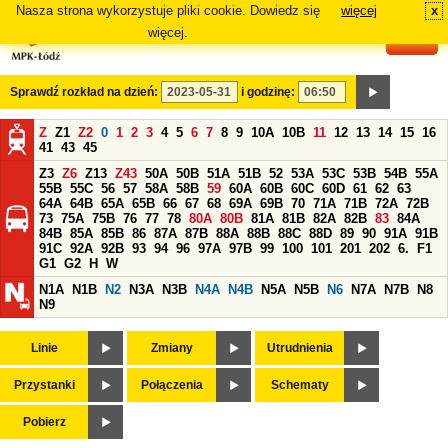
Nasza strona wykorzystuje pliki cookie. Dowiedz się
więcej
x
#
więcej.
Sprawdź rozkład na dzień:
i godzinę:
Z
Z1
Z2
0
1
2
3
4
5
6
7
8
9
10A
10B
11
12
13
14
15
16
41
43
45
Z3
Z6
Z13
Z43
50A
50B
51A
51B
52
53A
53C
53B
54B
55A
55B
55C
56
57
58A
58B
59
60A
60B
60C
60D
61
62
63
64A
64B
65A
65B
66
67
68
69A
69B
70
71A
71B
72A
72B
73
75A
75B
76
77
78
80A
80B
81A
81B
82A
82B
83
84A
84B
85A
85B
86
87A
87B
88A
88B
88C
88D
89
90
91A
91B
91C
92A
92B
93
94
96
97A
97B
99
100
101
201
202
6.
F1
G1
G2
H
W
N1A
N1B
N2
N3A
N3B
N4A
N4B
N5A
N5B
N6
N7A
N7B
N8
N9
Linie
Zmiany
Utrudnienia
Przystanki
Połączenia
Schematy
Pobierz