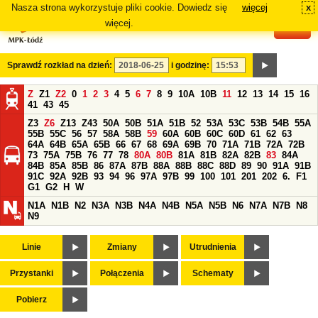
Nasza strona wykorzystuje pliki cookie. Dowiedz się
więcej
x
#
więcej.
Sprawdź rozkład na dzień:
i godzinę:
Z
Z1
Z2
0
1
2
3
4
5
6
7
8
9
10A
10B
11
12
13
14
15
16
41
43
45
Z3
Z6
Z13
Z43
50A
50B
51A
51B
52
53A
53C
53B
54B
55A
55B
55C
56
57
58A
58B
59
60A
60B
60C
60D
61
62
63
64A
64B
65A
65B
66
67
68
69A
69B
70
71A
71B
72A
72B
73
75A
75B
76
77
78
80A
80B
81A
81B
82A
82B
83
84A
84B
85A
85B
86
87A
87B
88A
88B
88C
88D
89
90
91A
91B
91C
92A
92B
93
94
96
97A
97B
99
100
101
201
202
6.
F1
G1
G2
H
W
N1A
N1B
N2
N3A
N3B
N4A
N4B
N5A
N5B
N6
N7A
N7B
N8
N9
Linie
Zmiany
Utrudnienia
Przystanki
Połączenia
Schematy
Pobierz