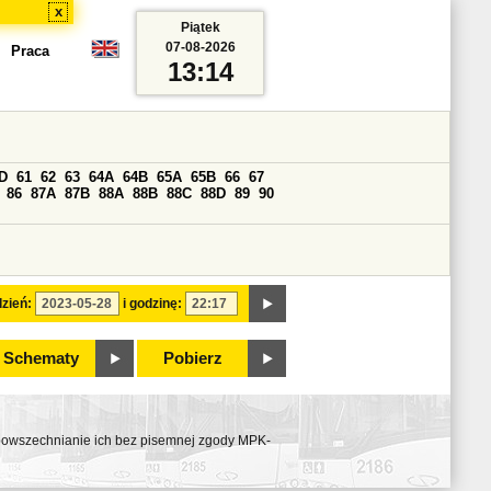
x
Piątek
07-08-2026
Praca
13:14
D
61
62
63
64A
64B
65A
65B
66
67
86
87A
87B
88A
88B
88C
88D
89
90
zień:
i godzinę:
Schematy
Pobierz
ozpowszechnianie ich bez pisemnej zgody MPK-