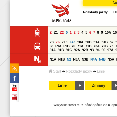
Na
Rozkłady jazdy
Dl
Z
Z1
Z2
0
1
2
3
4
5
6
7
8
9
10A
1
Z3
Z6
Z13
Z43
50A
50B
51A
51B
52
68
69A
69B
70
71A
71B
72A
72B
73
91A
91B
91C
92A
92B
93
94
96
97A
N1A
N1B
N2
N3A
N3B
N4A
N4B
N5A
Start
Rozkłady jazdy
Linie
Linie
Zmiany
Wszystkie treści MPK-Łódź Spółka z o.o. op