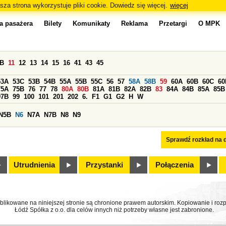
sza strona wykorzystuje pliki cookie. Dowiedz się więcej.
więcej
a pasażera
Bilety
Komunikaty
Reklama
Przetargi
O MPK
0B
11
12
13
14
15
16
41
43
45
53A
53C
53B
54B
55A
55B
55C
56
57
58A
58B
59
60A
60B
60C
60
75A
75B
76
77
78
80A
80B
81A
81B
82A
82B
83
84A
84B
85A
85B
97B
99
100
101
201
202
6.
F1
G1
G2
H
W
N5B
N6
N7A
N7B
N8
N9
Sprawdź rozkład na d
Utrudnienia
Przystanki
Połączenia
ublikowane na niniejszej stronie są chronione prawem autorskim. Kopiowanie i r
Łódź Spółka z o.o. dla celów innych niż potrzeby własne jest zabronione.