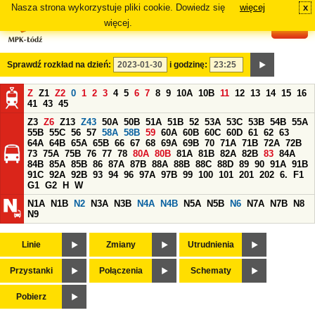
Nasza strona wykorzystuje pliki cookie. Dowiedz się
więcej
x
#
więcej.
Sprawdź rozkład na dzień:
i godzinę:
Z
Z1
Z2
0
1
2
3
4
5
6
7
8
9
10A
10B
11
12
13
14
15
16
41
43
45
Z3
Z6
Z13
Z43
50A
50B
51A
51B
52
53A
53C
53B
54B
55A
55B
55C
56
57
58A
58B
59
60A
60B
60C
60D
61
62
63
64A
64B
65A
65B
66
67
68
69A
69B
70
71A
71B
72A
72B
73
75A
75B
76
77
78
80A
80B
81A
81B
82A
82B
83
84A
84B
85A
85B
86
87A
87B
88A
88B
88C
88D
89
90
91A
91B
91C
92A
92B
93
94
96
97A
97B
99
100
101
201
202
6.
F1
G1
G2
H
W
N1A
N1B
N2
N3A
N3B
N4A
N4B
N5A
N5B
N6
N7A
N7B
N8
N9
Linie
Zmiany
Utrudnienia
Przystanki
Połączenia
Schematy
Pobierz