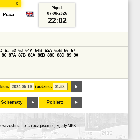
x
Piątek
07-08-2026
Praca
22:02
D
61
62
63
64A
64B
65A
65B
66
67
86
87A
87B
88A
88B
88C
88D
89
90
zień:
i godzinę:
Schematy
Pobierz
ozpowszechnianie ich bez pisemnej zgody MPK-