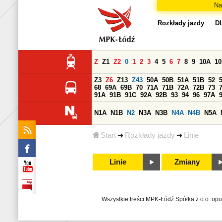
Na
Rozkłady jazdy
Dl
Z
Z1
Z2
0
1
2
3
4
5
6
7
8
9
10A
1
Z3
Z6
Z13
Z43
50A
50B
51A
51B
52
68
69A
69B
70
71A
71B
72A
72B
73
91A
91B
91C
92A
92B
93
94
96
97A
N1A
N1B
N2
N3A
N3B
N4A
N4B
N5A
Start
Rozkłady jazdy
Linie
Linie
Zmiany
Wszystkie treści MPK-Łódź Spółka z o.o. op