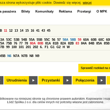
sza strona wykorzystuje pliki cookie. Dowiedz się więcej.
więcej
a pasażera
Bilety
Komunikaty
Reklama
Przetargi
O MPK
0B
11
12
13
14
15
16
41
43
45
53A
53C
53B
54B
55A
55B
55C
56
57
58A
58B
59
60A
60B
60C
60
75A
75B
76
77
78
80A
80B
81A
81B
82A
82B
83
84A
84B
85A
85B
97B
99
100
101
201
202
6.
F1
G1
G2
H
W
N5B
N6
N7A
N7B
N8
N9
Sprawdź rozkład na d
Utrudnienia
Przystanki
Połączenia
ublikowane na niniejszej stronie są chronione prawem autorskim. Kopiowanie i r
Łódź Spółka z o.o. dla celów innych niż potrzeby własne jest zabronione.