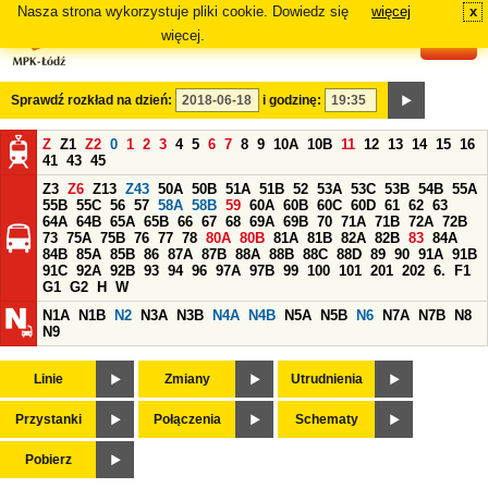
Nasza strona wykorzystuje pliki cookie. Dowiedz się
więcej
x
#
więcej.
Sprawdź rozkład na dzień:
i godzinę:
Z
Z1
Z2
0
1
2
3
4
5
6
7
8
9
10A
10B
11
12
13
14
15
16
41
43
45
Z3
Z6
Z13
Z43
50A
50B
51A
51B
52
53A
53C
53B
54B
55A
55B
55C
56
57
58A
58B
59
60A
60B
60C
60D
61
62
63
64A
64B
65A
65B
66
67
68
69A
69B
70
71A
71B
72A
72B
73
75A
75B
76
77
78
80A
80B
81A
81B
82A
82B
83
84A
84B
85A
85B
86
87A
87B
88A
88B
88C
88D
89
90
91A
91B
91C
92A
92B
93
94
96
97A
97B
99
100
101
201
202
6.
F1
G1
G2
H
W
N1A
N1B
N2
N3A
N3B
N4A
N4B
N5A
N5B
N6
N7A
N7B
N8
N9
Linie
Zmiany
Utrudnienia
Przystanki
Połączenia
Schematy
Pobierz