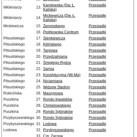
Karolewska (Dw. Ł.
Przesiadki
Włókniarzy
13.
Kaliska)
Mickiewicza (Dw. Ł.
Przesiadki
Włókniarzy
14.
Kaliska)
Mickiewicza
15.
Żeromskiego
Przesiadki
16.
Piotrkowska Centrum
Przesiadki
Piłsudskiego
17.
Sienkiewicza
Przesiadki
Piłsudskiego
18.
Kilińskiego
Przesiadki
Piłsudskiego
19.
Targowa
Przesiadki
Piłsudskiego
20.
Przędzalniana
Przesiadki
Piłsudskiego
21.
Śmigłego-Rydza
Przesiadki
Piłsudskiego
22.
Sarnia
Przesiadki
Piłsudskiego
23.
Konstytucyjna (Wi-Ma)
Przesiadki
Piłsudskiego
24.
Niciarniana
Przesiadki
Piłsudskiego
25.
Widzew Stadion
Przesiadki
Rokicińska
26.
Maszynowa
Przesiadki
Puszkina
27.
Rondo Inwalidów
Przesiadki
Puszkina
28.
Chmielowskiego
Przesiadki
Puszkina
29.
Rondo Sybiraków
Przesiadki
Przybyszewskiego
30.
Rondo Sybiraków
Przesiadki
Przybyszewskiego
31.
Lodowa
Przesiadki
Lodowa
32.
Przybyszewskiego
Przesiadki
33.
Cm. Zarzew