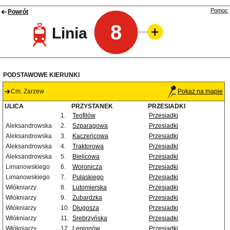
Pomoc
Powrót
8
Linia
PODSTAWOWE KIERUNKI
Cm. Zarzew
Pokaż na mapie
ULICA
PRZYSTANEK
PRZESIADKI
1.
Teofilów
Przesiadki
Aleksandrowska
2.
Szparagowa
Przesiadki
Aleksandrowska
3.
Kaczeńcowa
Przesiadki
Aleksandrowska
4.
Traktorowa
Przesiadki
Aleksandrowska
5.
Bielicowa
Przesiadki
Limanowskiego
6.
Woronicza
Przesiadki
Limanowskiego
7.
Pułaskiego
Przesiadki
Włókniarzy
8.
Lutomierska
Przesiadki
Włókniarzy
9.
Żubardzka
Przesiadki
Włókniarzy
10.
Długosza
Przesiadki
Włókniarzy
11.
Srebrzyńska
Przesiadki
Włókniarzy
12.
Legionów
Przesiadki