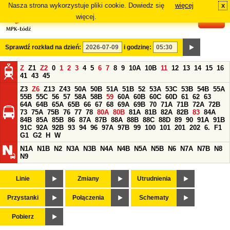
Nasza strona wykorzystuje pliki cookie. Dowiedz się
więcej
x
#
więcej.
Sprawdź rozkład na dzień:
i godzinę:
Z
Z1
Z2
0
1
2
3
4
5
6
7
8
9
10A
10B
11
12
13
14
15
16
41
43
45
Z3
Z6
Z13
Z43
50A
50B
51A
51B
52
53A
53C
53B
54B
55A
55B
55C
56
57
58A
58B
59
60A
60B
60C
60D
61
62
63
64A
64B
65A
65B
66
67
68
69A
69B
70
71A
71B
72A
72B
73
75A
75B
76
77
78
80A
80B
81A
81B
82A
82B
83
84A
84B
85A
85B
86
87A
87B
88A
88B
88C
88D
89
90
91A
91B
91C
92A
92B
93
94
96
97A
97B
99
100
101
201
202
6.
F1
G1
G2
H
W
N1A
N1B
N2
N3A
N3B
N4A
N4B
N5A
N5B
N6
N7A
N7B
N8
N9
Linie
Zmiany
Utrudnienia
Przystanki
Połączenia
Schematy
Pobierz