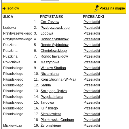
Teofilów
Pokaż na mapie
ULICA
PRZYSTANEK
PRZESIADKI
1.
Cm. Zarzew
Przesiadki
Lodowa
2.
Przybyszewskiego
Przesiadki
Przybyszewskiego
3.
Lodowa
Przesiadki
Przybyszewskiego
4.
Rondo Sybiraków
Przesiadki
Puszkina
5.
Rondo Sybiraków
Przesiadki
Puszkina
6.
Chmielowskiego
Przesiadki
Puszkina
7.
Rondo Inwalidów
Przesiadki
Rokicińska
8.
Maszynowa
Przesiadki
Piłsudskiego
9.
Widzew Stadion
Przesiadki
Piłsudskiego
10.
Niciarniana
Przesiadki
Piłsudskiego
11.
Konstytucyjna (Wi-Ma)
Przesiadki
Piłsudskiego
12.
Sarnia
Przesiadki
Piłsudskiego
13.
Śmigłego-Rydza
Przesiadki
Piłsudskiego
14.
Przędzalniana
Przesiadki
Piłsudskiego
15.
Targowa
Przesiadki
Piłsudskiego
16.
Kilińskiego
Przesiadki
Piłsudskiego
17.
Sienkiewicza
Przesiadki
18.
Piotrkowska Centrum
Przesiadki
Mickiewicza
19.
Żeromskiego
Przesiadki