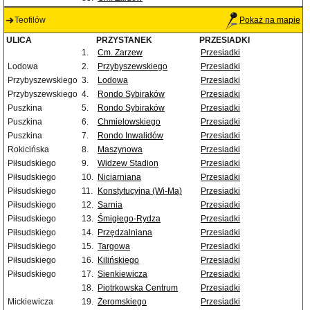
Teofilów
Pokaż na mapie
ULICA
PRZYSTANEK
PRZESIADKI
1.
Cm. Zarzew
Przesiadki
Lodowa
2.
Przybyszewskiego
Przesiadki
Przybyszewskiego
3.
Lodowa
Przesiadki
Przybyszewskiego
4.
Rondo Sybiraków
Przesiadki
Puszkina
5.
Rondo Sybiraków
Przesiadki
Puszkina
6.
Chmielowskiego
Przesiadki
Puszkina
7.
Rondo Inwalidów
Przesiadki
Rokicińska
8.
Maszynowa
Przesiadki
Piłsudskiego
9.
Widzew Stadion
Przesiadki
Piłsudskiego
10.
Niciarniana
Przesiadki
Piłsudskiego
11.
Konstytucyjna (Wi-Ma)
Przesiadki
Piłsudskiego
12.
Sarnia
Przesiadki
Piłsudskiego
13.
Śmigłego-Rydza
Przesiadki
Piłsudskiego
14.
Przędzalniana
Przesiadki
Piłsudskiego
15.
Targowa
Przesiadki
Piłsudskiego
16.
Kilińskiego
Przesiadki
Piłsudskiego
17.
Sienkiewicza
Przesiadki
18.
Piotrkowska Centrum
Przesiadki
Mickiewicza
19.
Żeromskiego
Przesiadki