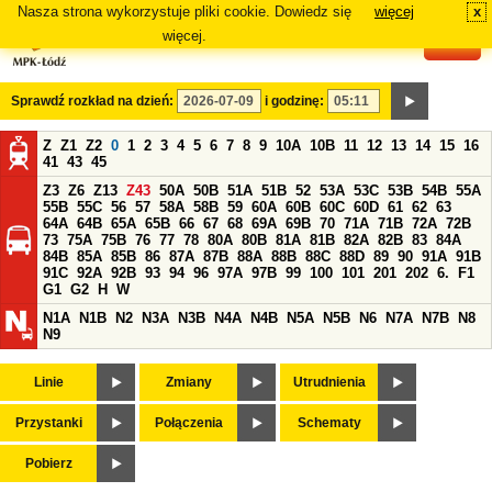
Nasza strona wykorzystuje pliki cookie. Dowiedz się
więcej
x
#
więcej.
Sprawdź rozkład na dzień:
i godzinę:
Z
Z1
Z2
0
1
2
3
4
5
6
7
8
9
10A
10B
11
12
13
14
15
16
41
43
45
Z3
Z6
Z13
Z43
50A
50B
51A
51B
52
53A
53C
53B
54B
55A
55B
55C
56
57
58A
58B
59
60A
60B
60C
60D
61
62
63
64A
64B
65A
65B
66
67
68
69A
69B
70
71A
71B
72A
72B
73
75A
75B
76
77
78
80A
80B
81A
81B
82A
82B
83
84A
84B
85A
85B
86
87A
87B
88A
88B
88C
88D
89
90
91A
91B
91C
92A
92B
93
94
96
97A
97B
99
100
101
201
202
6.
F1
G1
G2
H
W
N1A
N1B
N2
N3A
N3B
N4A
N4B
N5A
N5B
N6
N7A
N7B
N8
N9
Linie
Zmiany
Utrudnienia
Przystanki
Połączenia
Schematy
Pobierz