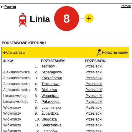
Pomoc
Powrót
8
Linia
PODSTAWOWE KIERUNKI
Cm. Zarzew
Pokaż na mapie
ULICA
PRZYSTANEK
PRZESIADKI
1.
Teofilów
Przesiadki
Aleksandrowska
2.
Szparagowa
Przesiadki
Aleksandrowska
3.
Kaczeńcowa
Przesiadki
Aleksandrowska
4.
Traktorowa
Przesiadki
Aleksandrowska
5.
Bielicowa
Przesiadki
Limanowskiego
6.
Woronicza
Przesiadki
Limanowskiego
7.
Pułaskiego
Przesiadki
Włókniarzy
8.
Lutomierska
Przesiadki
Włókniarzy
9.
Żubardzka
Przesiadki
Włókniarzy
10.
Długosza
Przesiadki
Włókniarzy
11.
Srebrzyńska
Przesiadki
Włókniarzy
12.
Legionów
Przesiadki