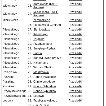
Karolewska (Dw. Ł.
Przesiadki
Włókniarzy
13.
Kaliska)
Mickiewicza (Dw. Ł.
Przesiadki
Włókniarzy
14.
Kaliska)
Mickiewicza
15.
Żeromskiego
Przesiadki
16.
Piotrkowska Centrum
Przesiadki
Piłsudskiego
17.
Sienkiewicza
Przesiadki
Piłsudskiego
18.
Kilińskiego
Przesiadki
Piłsudskiego
19.
Targowa
Przesiadki
Piłsudskiego
20.
Przędzalniana
Przesiadki
Piłsudskiego
21.
Śmigłego-Rydza
Przesiadki
Piłsudskiego
22.
Sarnia
Przesiadki
Piłsudskiego
23.
Konstytucyjna (Wi-Ma)
Przesiadki
Piłsudskiego
24.
Niciarniana
Przesiadki
Piłsudskiego
25.
Widzew Stadion
Przesiadki
Rokicińska
26.
Maszynowa
Przesiadki
Puszkina
27.
Rondo Inwalidów
Przesiadki
Puszkina
28.
Chmielowskiego
Przesiadki
Puszkina
29.
Rondo Sybiraków
Przesiadki
Przybyszewskiego
30.
Rondo Sybiraków
Przesiadki
Przybyszewskiego
31.
Lodowa
Przesiadki
Lodowa
32.
Przybyszewskiego
Przesiadki
33.
Cm. Zarzew