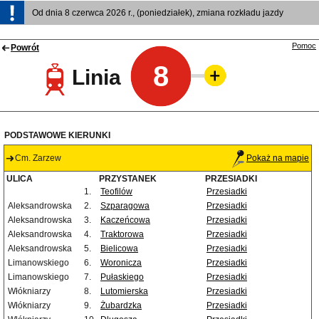
Od dnia 8 czerwca 2026 r., (poniedziałek), zmiana rozkładu jazdy
Pomoc
Powrót
8
Linia
PODSTAWOWE KIERUNKI
Cm. Zarzew
Pokaż na mapie
ULICA
PRZYSTANEK
PRZESIADKI
1.
Teofilów
Przesiadki
Aleksandrowska
2.
Szparagowa
Przesiadki
Aleksandrowska
3.
Kaczeńcowa
Przesiadki
Aleksandrowska
4.
Traktorowa
Przesiadki
Aleksandrowska
5.
Bielicowa
Przesiadki
Limanowskiego
6.
Woronicza
Przesiadki
Limanowskiego
7.
Pułaskiego
Przesiadki
Włókniarzy
8.
Lutomierska
Przesiadki
Włókniarzy
9.
Żubardzka
Przesiadki