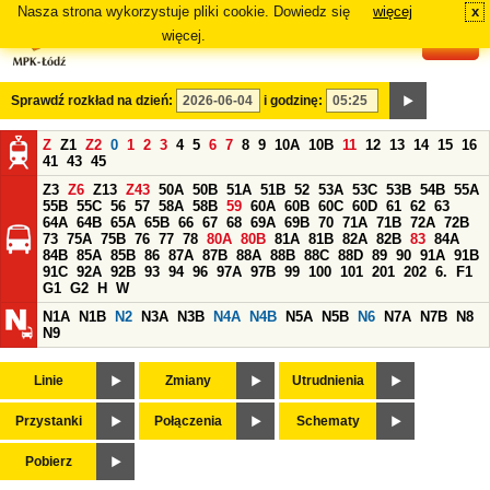
Nasza strona wykorzystuje pliki cookie. Dowiedz się
więcej
x
#
więcej.
Sprawdź rozkład na dzień:
i godzinę:
Z
Z1
Z2
0
1
2
3
4
5
6
7
8
9
10A
10B
11
12
13
14
15
16
41
43
45
Z3
Z6
Z13
Z43
50A
50B
51A
51B
52
53A
53C
53B
54B
55A
55B
55C
56
57
58A
58B
59
60A
60B
60C
60D
61
62
63
64A
64B
65A
65B
66
67
68
69A
69B
70
71A
71B
72A
72B
73
75A
75B
76
77
78
80A
80B
81A
81B
82A
82B
83
84A
84B
85A
85B
86
87A
87B
88A
88B
88C
88D
89
90
91A
91B
91C
92A
92B
93
94
96
97A
97B
99
100
101
201
202
6.
F1
G1
G2
H
W
N1A
N1B
N2
N3A
N3B
N4A
N4B
N5A
N5B
N6
N7A
N7B
N8
N9
Linie
Zmiany
Utrudnienia
Przystanki
Połączenia
Schematy
Pobierz