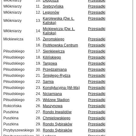
Włókniarzy
10.
Długosza
Przesiadki
Włókniarzy
11.
Srebrzyńska
Przesiadki
Włókniarzy
12.
Legionów
Przesiadki
Karolewska (Dw. Ł.
Przesiadki
Włókniarzy
13.
Kaliska)
Mickiewicza (Dw. Ł.
Przesiadki
Włókniarzy
14.
Kaliska)
Mickiewicza
15.
Żeromskiego
Przesiadki
16.
Piotrkowska Centrum
Przesiadki
Piłsudskiego
17.
Sienkiewicza
Przesiadki
Piłsudskiego
18.
Kilińskiego
Przesiadki
Piłsudskiego
19.
Targowa
Przesiadki
Piłsudskiego
20.
Przędzalniana
Przesiadki
Piłsudskiego
21.
Śmigłego-Rydza
Przesiadki
Piłsudskiego
22.
Sarnia
Przesiadki
Piłsudskiego
23.
Konstytucyjna (Wi-Ma)
Przesiadki
Piłsudskiego
24.
Niciarniana
Przesiadki
Piłsudskiego
25.
Widzew Stadion
Przesiadki
Rokicińska
26.
Maszynowa
Przesiadki
Puszkina
27.
Rondo Inwalidów
Przesiadki
Puszkina
28.
Chmielowskiego
Przesiadki
Puszkina
29.
Rondo Sybiraków
Przesiadki
Przybyszewskiego
30.
Rondo Sybiraków
Przesiadki