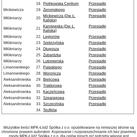
18.
Piotrkowska Centrum
Przesiadki
Mickiewicza
19.
Żeromskiego
Przesiadki
Mickiewicza (Dw. Ł.
Przesiadki
Włókniarzy
20.
Kaliska)
Karolewska (Dw. Ł.
Przesiadki
Włókniarzy
21.
Kaliska)
Włókniarzy
22.
Legionów
Przesiadki
Włókniarzy
23.
Srebrzyńska
Przesiadki
Włókniarzy
24.
Długosza
Przesiadki
Włókniarzy
25.
Żubardzka
Przesiadki
Włókniarzy
26.
Lutomierska
Przesiadki
Limanowskiego
27.
Pułaskiego
Przesiadki
Limanowskiego
28.
Woronicza
Przesiadki
Aleksandrowska
29.
Bielicowa
Przesiadki
Aleksandrowska
30.
Traktorowa
Przesiadki
Aleksandrowska
31.
Kaczeńcowa
Przesiadki
Aleksandrowska
32.
Szparagowa
Przesiadki
Aleksandrowska
33.
Szczecińska
Przesiadki
34.
Teofilów
Wszystkie treści MPK-Łódź Spółka z o.o. opublikowane na niniejszej stronie są
chronione prawem autorskim. Kopiowanie i rozpowszechnianie ich bez pisemnej
zgody MPK-Łódź Spółka z o.o. dla celów innych niż potrzeby własne jest