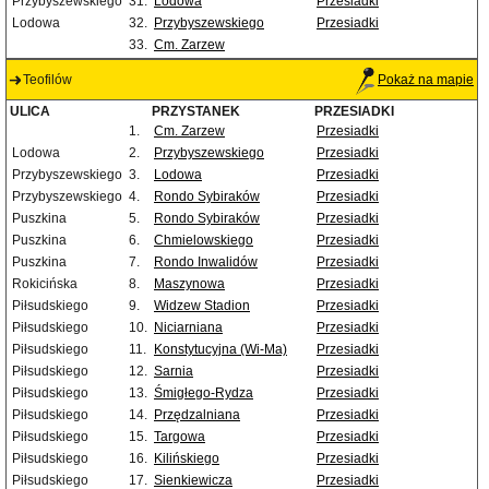
Przybyszewskiego
31.
Lodowa
Przesiadki
Lodowa
32.
Przybyszewskiego
Przesiadki
33.
Cm. Zarzew
Teofilów
Pokaż na mapie
ULICA
PRZYSTANEK
PRZESIADKI
1.
Cm. Zarzew
Przesiadki
Lodowa
2.
Przybyszewskiego
Przesiadki
Przybyszewskiego
3.
Lodowa
Przesiadki
Przybyszewskiego
4.
Rondo Sybiraków
Przesiadki
Puszkina
5.
Rondo Sybiraków
Przesiadki
Puszkina
6.
Chmielowskiego
Przesiadki
Puszkina
7.
Rondo Inwalidów
Przesiadki
Rokicińska
8.
Maszynowa
Przesiadki
Piłsudskiego
9.
Widzew Stadion
Przesiadki
Piłsudskiego
10.
Niciarniana
Przesiadki
Piłsudskiego
11.
Konstytucyjna (Wi-Ma)
Przesiadki
Piłsudskiego
12.
Sarnia
Przesiadki
Piłsudskiego
13.
Śmigłego-Rydza
Przesiadki
Piłsudskiego
14.
Przędzalniana
Przesiadki
Piłsudskiego
15.
Targowa
Przesiadki
Piłsudskiego
16.
Kilińskiego
Przesiadki
Piłsudskiego
17.
Sienkiewicza
Przesiadki