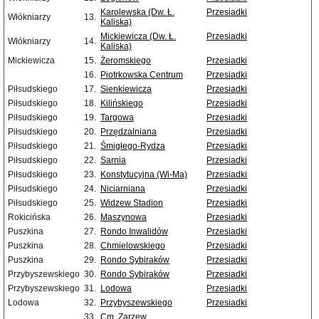
Karolewska (Dw. Ł.
Przesiadki
Włókniarzy
13.
Kaliska)
Mickiewicza (Dw. Ł.
Przesiadki
Włókniarzy
14.
Kaliska)
Mickiewicza
15.
Żeromskiego
Przesiadki
16.
Piotrkowska Centrum
Przesiadki
Piłsudskiego
17.
Sienkiewicza
Przesiadki
Piłsudskiego
18.
Kilińskiego
Przesiadki
Piłsudskiego
19.
Targowa
Przesiadki
Piłsudskiego
20.
Przędzalniana
Przesiadki
Piłsudskiego
21.
Śmigłego-Rydza
Przesiadki
Piłsudskiego
22.
Sarnia
Przesiadki
Piłsudskiego
23.
Konstytucyjna (Wi-Ma)
Przesiadki
Piłsudskiego
24.
Niciarniana
Przesiadki
Piłsudskiego
25.
Widzew Stadion
Przesiadki
Rokicińska
26.
Maszynowa
Przesiadki
Puszkina
27.
Rondo Inwalidów
Przesiadki
Puszkina
28.
Chmielowskiego
Przesiadki
Puszkina
29.
Rondo Sybiraków
Przesiadki
Przybyszewskiego
30.
Rondo Sybiraków
Przesiadki
Przybyszewskiego
31.
Lodowa
Przesiadki
Lodowa
32.
Przybyszewskiego
Przesiadki
33.
Cm. Zarzew