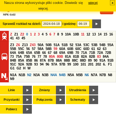
Nasza strona wykorzystuje pliki cookie. Dowiedz się
więcej
x
#
więcej.
Sprawdź rozkład na dzień:
i godzinę:
Z
Z1
Z2
0
1
2
3
4
5
6
7
8
9
10A
10B
11
12
13
14
15
16
41
43
45
Z3
Z6
Z13
Z43
50A
50B
51A
51B
52
53A
53C
53B
54B
55A
55B
55C
56
57
58A
58B
59
60A
60B
60C
60D
61
62
63
64A
64B
65A
65B
66
67
68
69A
69B
70
71A
71B
72A
72B
73
75A
75B
76
77
78
80A
80B
81A
81B
82A
82B
83
84A
84B
85A
85B
86
87A
87B
88A
88B
88C
88D
89
90
91A
91B
91C
92A
92B
93
94
96
97A
97B
99
100
101
201
202
6.
F1
G1
G2
H
W
N1A
N1B
N2
N3A
N3B
N4A
N4B
N5A
N5B
N6
N7A
N7B
N8
N9
Linie
Zmiany
Utrudnienia
Przystanki
Połączenia
Schematy
Pobierz