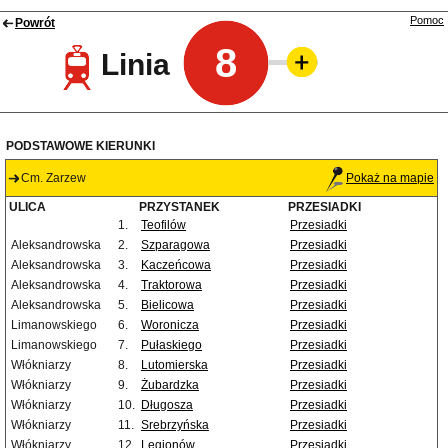
Pomoc
Powrót
8
Linia
PODSTAWOWE KIERUNKI
Cm. Zarzew
Pokaż na mapie
ULICA
PRZYSTANEK
PRZESIADKI
1.
Teofilów
Przesiadki
Aleksandrowska
2.
Szparagowa
Przesiadki
Aleksandrowska
3.
Kaczeńcowa
Przesiadki
Aleksandrowska
4.
Traktorowa
Przesiadki
Aleksandrowska
5.
Bielicowa
Przesiadki
Limanowskiego
6.
Woronicza
Przesiadki
Limanowskiego
7.
Pułaskiego
Przesiadki
Włókniarzy
8.
Lutomierska
Przesiadki
Włókniarzy
9.
Żubardzka
Przesiadki
Włókniarzy
10.
Długosza
Przesiadki
Włókniarzy
11.
Srebrzyńska
Przesiadki
Włókniarzy
12.
Legionów
Przesiadki