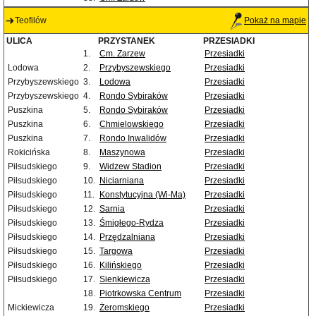
Teofilów
Pokaż na mapie
ULICA
PRZYSTANEK
PRZESIADKI
1.
Cm. Zarzew
Przesiadki
Lodowa
2.
Przybyszewskiego
Przesiadki
Przybyszewskiego
3.
Lodowa
Przesiadki
Przybyszewskiego
4.
Rondo Sybiraków
Przesiadki
Puszkina
5.
Rondo Sybiraków
Przesiadki
Puszkina
6.
Chmielowskiego
Przesiadki
Puszkina
7.
Rondo Inwalidów
Przesiadki
Rokicińska
8.
Maszynowa
Przesiadki
Piłsudskiego
9.
Widzew Stadion
Przesiadki
Piłsudskiego
10.
Niciarniana
Przesiadki
Piłsudskiego
11.
Konstytucyjna (Wi-Ma)
Przesiadki
Piłsudskiego
12.
Sarnia
Przesiadki
Piłsudskiego
13.
Śmigłego-Rydza
Przesiadki
Piłsudskiego
14.
Przędzalniana
Przesiadki
Piłsudskiego
15.
Targowa
Przesiadki
Piłsudskiego
16.
Kilińskiego
Przesiadki
Piłsudskiego
17.
Sienkiewicza
Przesiadki
18.
Piotrkowska Centrum
Przesiadki
Mickiewicza
19.
Żeromskiego
Przesiadki