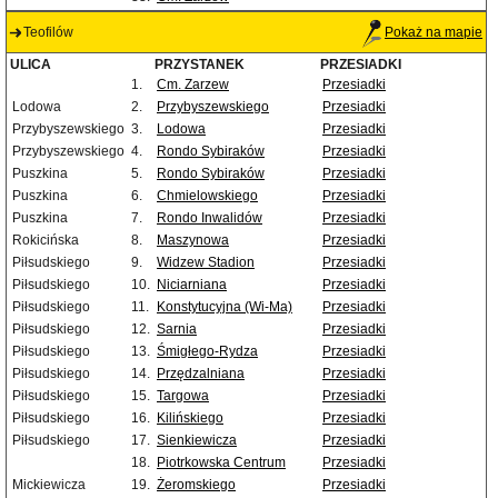
Teofilów
Pokaż na mapie
ULICA
PRZYSTANEK
PRZESIADKI
1.
Cm. Zarzew
Przesiadki
Lodowa
2.
Przybyszewskiego
Przesiadki
Przybyszewskiego
3.
Lodowa
Przesiadki
Przybyszewskiego
4.
Rondo Sybiraków
Przesiadki
Puszkina
5.
Rondo Sybiraków
Przesiadki
Puszkina
6.
Chmielowskiego
Przesiadki
Puszkina
7.
Rondo Inwalidów
Przesiadki
Rokicińska
8.
Maszynowa
Przesiadki
Piłsudskiego
9.
Widzew Stadion
Przesiadki
Piłsudskiego
10.
Niciarniana
Przesiadki
Piłsudskiego
11.
Konstytucyjna (Wi-Ma)
Przesiadki
Piłsudskiego
12.
Sarnia
Przesiadki
Piłsudskiego
13.
Śmigłego-Rydza
Przesiadki
Piłsudskiego
14.
Przędzalniana
Przesiadki
Piłsudskiego
15.
Targowa
Przesiadki
Piłsudskiego
16.
Kilińskiego
Przesiadki
Piłsudskiego
17.
Sienkiewicza
Przesiadki
18.
Piotrkowska Centrum
Przesiadki
Mickiewicza
19.
Żeromskiego
Przesiadki