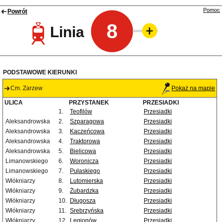
Pomoc
Powrót
8
Linia
PODSTAWOWE KIERUNKI
Cm. Zarzew
Pokaż na mapie
ULICA
PRZYSTANEK
PRZESIADKI
1.
Teofilów
Przesiadki
Aleksandrowska
2.
Szparagowa
Przesiadki
Aleksandrowska
3.
Kaczeńcowa
Przesiadki
Aleksandrowska
4.
Traktorowa
Przesiadki
Aleksandrowska
5.
Bielicowa
Przesiadki
Limanowskiego
6.
Woronicza
Przesiadki
Limanowskiego
7.
Pułaskiego
Przesiadki
Włókniarzy
8.
Lutomierska
Przesiadki
Włókniarzy
9.
Żubardzka
Przesiadki
Włókniarzy
10.
Długosza
Przesiadki
Włókniarzy
11.
Srebrzyńska
Przesiadki
Włókniarzy
12.
Legionów
Przesiadki