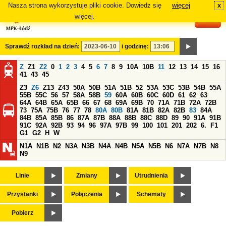
Nasza strona wykorzystuje pliki cookie. Dowiedz się
więcej
x
#
więcej.
Sprawdź rozkład na dzień:
i godzinę:
Z
Z1
Z2
0
1
2
3
4
5
6
7
8
9
10A
10B
11
12
13
14
15
16
41
43
45
Z3
Z6
Z13
Z43
50A
50B
51A
51B
52
53A
53C
53B
54B
55A
55B
55C
56
57
58A
58B
59
60A
60B
60C
60D
61
62
63
64A
64B
65A
65B
66
67
68
69A
69B
70
71A
71B
72A
72B
73
75A
75B
76
77
78
80A
80B
81A
81B
82A
82B
83
84A
84B
85A
85B
86
87A
87B
88A
88B
88C
88D
89
90
91A
91B
91C
92A
92B
93
94
96
97A
97B
99
100
101
201
202
6.
F1
G1
G2
H
W
N1A
N1B
N2
N3A
N3B
N4A
N4B
N5A
N5B
N6
N7A
N7B
N8
N9
Linie
Zmiany
Utrudnienia
Przystanki
Połączenia
Schematy
Pobierz