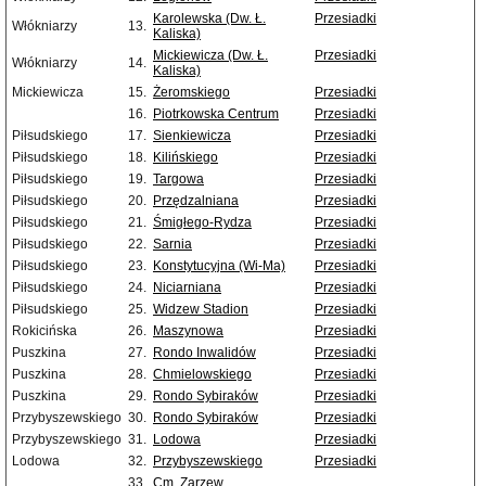
Karolewska (Dw. Ł.
Przesiadki
Włókniarzy
13.
Kaliska)
Mickiewicza (Dw. Ł.
Przesiadki
Włókniarzy
14.
Kaliska)
Mickiewicza
15.
Żeromskiego
Przesiadki
16.
Piotrkowska Centrum
Przesiadki
Piłsudskiego
17.
Sienkiewicza
Przesiadki
Piłsudskiego
18.
Kilińskiego
Przesiadki
Piłsudskiego
19.
Targowa
Przesiadki
Piłsudskiego
20.
Przędzalniana
Przesiadki
Piłsudskiego
21.
Śmigłego-Rydza
Przesiadki
Piłsudskiego
22.
Sarnia
Przesiadki
Piłsudskiego
23.
Konstytucyjna (Wi-Ma)
Przesiadki
Piłsudskiego
24.
Niciarniana
Przesiadki
Piłsudskiego
25.
Widzew Stadion
Przesiadki
Rokicińska
26.
Maszynowa
Przesiadki
Puszkina
27.
Rondo Inwalidów
Przesiadki
Puszkina
28.
Chmielowskiego
Przesiadki
Puszkina
29.
Rondo Sybiraków
Przesiadki
Przybyszewskiego
30.
Rondo Sybiraków
Przesiadki
Przybyszewskiego
31.
Lodowa
Przesiadki
Lodowa
32.
Przybyszewskiego
Przesiadki
33.
Cm. Zarzew