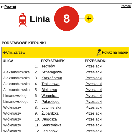
Pomoc
Powrót
8
Linia
PODSTAWOWE KIERUNKI
Cm. Zarzew
Pokaż na mapie
ULICA
PRZYSTANEK
PRZESIADKI
1.
Teofilów
Przesiadki
Aleksandrowska
2.
Szparagowa
Przesiadki
Aleksandrowska
3.
Kaczeńcowa
Przesiadki
Aleksandrowska
4.
Traktorowa
Przesiadki
Aleksandrowska
5.
Bielicowa
Przesiadki
Limanowskiego
6.
Woronicza
Przesiadki
Limanowskiego
7.
Pułaskiego
Przesiadki
Włókniarzy
8.
Lutomierska
Przesiadki
Włókniarzy
9.
Żubardzka
Przesiadki
Włókniarzy
10.
Długosza
Przesiadki
Włókniarzy
11.
Srebrzyńska
Przesiadki
Włókniarzy
12.
Legionów
Przesiadki