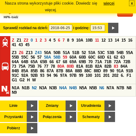
Nasza strona wykorzystuje pliki cookie. Dowiedz się
więcej
x
#
więcej.
Sprawdź rozkład na dzień:
i godzinę:
Z
Z1
Z2
0
1
2
3
4
5
6
7
8
9
10A
10B
11
12
13
14
15
16
41
43
45
Z3
Z6
Z13
Z43
50A
50B
51A
51B
52
53A
53C
53B
54B
55A
55B
55C
56
57
58A
58B
59
60A
60B
60C
60D
61
62
63
64A
64B
65A
65B
66
67
68
69A
69B
70
71A
71B
72A
72B
73
75A
75B
76
77
78
80A
80B
81A
81B
82A
82B
83
84A
84B
85A
85B
86
87A
87B
88A
88B
88C
88D
89
90
91A
91B
91C
92A
92B
93
94
96
97A
97B
99
100
101
201
202
6.
F1
G1
G2
H
W
N1A
N1B
N2
N3A
N3B
N4A
N4B
N5A
N5B
N6
N7A
N7B
N8
N9
Linie
Zmiany
Utrudnienia
Przystanki
Połączenia
Schematy
Pobierz