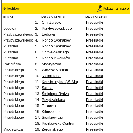
Teofilów
Pokaż na mapie
ULICA
PRZYSTANEK
PRZESIADKI
1.
Cm. Zarzew
Przesiadki
Lodowa
2.
Przybyszewskiego
Przesiadki
Przybyszewskiego
3.
Lodowa
Przesiadki
Przybyszewskiego
4.
Rondo Sybiraków
Przesiadki
Puszkina
5.
Rondo Sybiraków
Przesiadki
Puszkina
6.
Chmielowskiego
Przesiadki
Puszkina
7.
Rondo Inwalidów
Przesiadki
Rokicińska
8.
Maszynowa
Przesiadki
Piłsudskiego
9.
Widzew Stadion
Przesiadki
Piłsudskiego
10.
Niciarniana
Przesiadki
Piłsudskiego
11.
Konstytucyjna (Wi-Ma)
Przesiadki
Piłsudskiego
12.
Sarnia
Przesiadki
Piłsudskiego
13.
Śmigłego-Rydza
Przesiadki
Piłsudskiego
14.
Przędzalniana
Przesiadki
Piłsudskiego
15.
Targowa
Przesiadki
Piłsudskiego
16.
Kilińskiego
Przesiadki
Piłsudskiego
17.
Sienkiewicza
Przesiadki
18.
Piotrkowska Centrum
Przesiadki
Mickiewicza
19.
Żeromskiego
Przesiadki