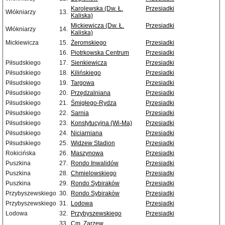
Karolewska (Dw. Ł.
Przesiadki
Włókniarzy
13.
Kaliska)
Mickiewicza (Dw. Ł.
Przesiadki
Włókniarzy
14.
Kaliska)
Mickiewicza
15.
Żeromskiego
Przesiadki
16.
Piotrkowska Centrum
Przesiadki
Piłsudskiego
17.
Sienkiewicza
Przesiadki
Piłsudskiego
18.
Kilińskiego
Przesiadki
Piłsudskiego
19.
Targowa
Przesiadki
Piłsudskiego
20.
Przędzalniana
Przesiadki
Piłsudskiego
21.
Śmigłego-Rydza
Przesiadki
Piłsudskiego
22.
Sarnia
Przesiadki
Piłsudskiego
23.
Konstytucyjna (Wi-Ma)
Przesiadki
Piłsudskiego
24.
Niciarniana
Przesiadki
Piłsudskiego
25.
Widzew Stadion
Przesiadki
Rokicińska
26.
Maszynowa
Przesiadki
Puszkina
27.
Rondo Inwalidów
Przesiadki
Puszkina
28.
Chmielowskiego
Przesiadki
Puszkina
29.
Rondo Sybiraków
Przesiadki
Przybyszewskiego
30.
Rondo Sybiraków
Przesiadki
Przybyszewskiego
31.
Lodowa
Przesiadki
Lodowa
32.
Przybyszewskiego
Przesiadki
33.
Cm. Zarzew