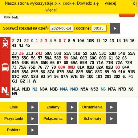
Nasza strona wykorzystuje pliki cookie. Dowiedz się
więcej
x
#
więcej.
Sprawdź rozkład na dzień:
i godzinę:
Z
Z1
Z2
0
1
2
3
4
5
6
7
8
9
10A
10B
11
12
13
14
15
16
41
43
45
Z3
Z6
Z13
Z43
50A
50B
51A
51B
52
53A
53C
53B
54B
55A
55B
55C
56
57
58A
58B
59
60A
60B
60C
60D
61
62
63
64A
64B
65A
65B
66
67
68
69A
69B
70
71A
71B
72A
72B
73
75A
75B
76
77
78
80A
80B
81A
81B
82A
82B
83
84A
84B
85A
85B
86
87A
87B
88A
88B
88C
88D
89
90
91A
91B
91C
92A
92B
93
94
96
97A
97B
99
100
101
201
202
6.
F1
G1
G2
H
W
N1A
N1B
N2
N3A
N3B
N4A
N4B
N5A
N5B
N6
N7A
N7B
N8
N9
Linie
Zmiany
Utrudnienia
Przystanki
Połączenia
Schematy
Pobierz