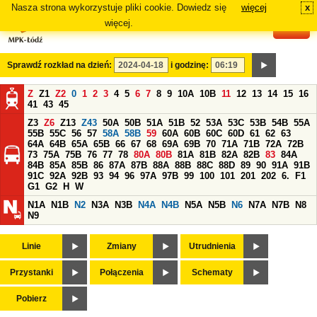
Nasza strona wykorzystuje pliki cookie. Dowiedz się
więcej
x
#
więcej.
Sprawdź rozkład na dzień:
i godzinę:
Z
Z1
Z2
0
1
2
3
4
5
6
7
8
9
10A
10B
11
12
13
14
15
16
41
43
45
Z3
Z6
Z13
Z43
50A
50B
51A
51B
52
53A
53C
53B
54B
55A
55B
55C
56
57
58A
58B
59
60A
60B
60C
60D
61
62
63
64A
64B
65A
65B
66
67
68
69A
69B
70
71A
71B
72A
72B
73
75A
75B
76
77
78
80A
80B
81A
81B
82A
82B
83
84A
84B
85A
85B
86
87A
87B
88A
88B
88C
88D
89
90
91A
91B
91C
92A
92B
93
94
96
97A
97B
99
100
101
201
202
6.
F1
G1
G2
H
W
N1A
N1B
N2
N3A
N3B
N4A
N4B
N5A
N5B
N6
N7A
N7B
N8
N9
Linie
Zmiany
Utrudnienia
Przystanki
Połączenia
Schematy
Pobierz