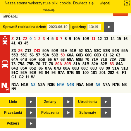
Nasza strona wykorzystuje pliki cookie. Dowiedz się
więcej
x
#
więcej.
Sprawdź rozkład na dzień:
i godzinę:
Z
Z1
Z2
0
1
2
3
4
5
6
7
8
9
10A
10B
11
12
13
14
15
16
41
43
45
Z3
Z6
Z13
Z43
50A
50B
51A
51B
52
53A
53C
53B
54B
55A
55B
55C
56
57
58A
58B
59
60A
60B
60C
60D
61
62
63
64A
64B
65A
65B
66
67
68
69A
69B
70
71A
71B
72A
72B
73
75A
75B
76
77
78
80A
80B
81A
81B
82A
82B
83
84A
84B
85A
85B
86
87A
87B
88A
88B
88C
88D
89
90
91A
91B
91C
92A
92B
93
94
96
97A
97B
99
100
101
201
202
6.
F1
G1
G2
H
W
N1A
N1B
N2
N3A
N3B
N4A
N4B
N5A
N5B
N6
N7A
N7B
N8
N9
Linie
Zmiany
Utrudnienia
Przystanki
Połączenia
Schematy
Pobierz