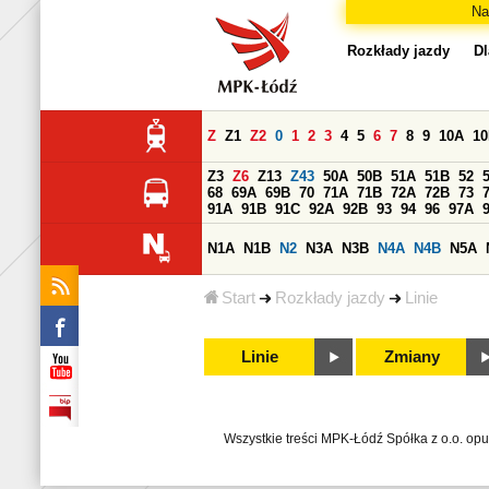
Na
Rozkłady jazdy
Dl
Z
Z1
Z2
0
1
2
3
4
5
6
7
8
9
10A
1
Z3
Z6
Z13
Z43
50A
50B
51A
51B
52
68
69A
69B
70
71A
71B
72A
72B
73
91A
91B
91C
92A
92B
93
94
96
97A
N1A
N1B
N2
N3A
N3B
N4A
N4B
N5A
Start
Rozkłady jazdy
Linie
Linie
Zmiany
Wszystkie treści MPK-Łódź Spółka z o.o. op