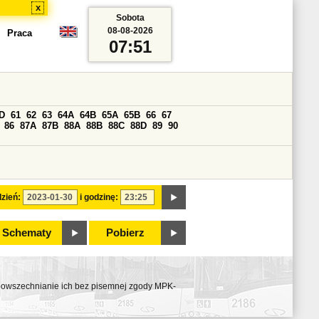
x
Sobota
08-08-2026
Praca
07:51
D
61
62
63
64A
64B
65A
65B
66
67
86
87A
87B
88A
88B
88C
88D
89
90
zień:
i godzinę:
Schematy
Pobierz
ozpowszechnianie ich bez pisemnej zgody MPK-