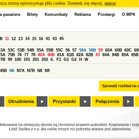
sza strona wykorzystuje pliki cookie. Dowiedz się więcej.
więcej
a pasażera
Bilety
Komunikaty
Reklama
Przetargi
O MPK
0B
11
12
13
14
15
16
41
43
45
53A
53C
53B
54B
55A
55B
55C
56
57
58A
58B
59
60A
60B
60C
60
75A
75B
76
77
78
80A
80B
81A
81B
82A
82B
83
84A
84B
85A
85B
97B
99
100
101
201
202
6.
F1
G1
G2
H
W
N5B
N6
N7A
N7B
N8
N9
Sprawdź rozkład na d
Utrudnienia
Przystanki
Połączenia
ublikowane na niniejszej stronie są chronione prawem autorskim. Kopiowanie i r
Łódź Spółka z o.o. dla celów innych niż potrzeby własne jest zabronione.