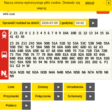
Nasza strona wykorzystuje pliki cookie. Dowiedz się
więcej
x
#
więcej.
Sprawdź rozkład na dzień:
i godzinę:
Z
Z1
Z2
0
1
2
3
4
5
6
7
8
9
10A
10B
11
12
13
14
15
16
41
43
45
Z3
Z6
Z13
Z43
50A
50B
51A
51B
52
53A
53C
53B
54B
55A
55B
55C
56
57
58A
58B
59
60A
60B
60C
60D
61
62
63
64A
64B
65A
65B
66
67
68
69A
69B
70
71A
71B
72A
72B
73
75A
75B
76
77
78
80A
80B
81A
81B
82A
82B
83
84A
84B
85A
85B
86
87A
87B
88A
88B
88C
88D
89
90
91A
91B
91C
92A
92B
93
94
96
97A
97B
99
100
101
201
202
6.
F1
G1
G2
H
W
N1A
N1B
N2
N3A
N3B
N4A
N4B
N5A
N5B
N6
N7A
N7B
N8
N9
Linie
Zmiany
Utrudnienia
Przystanki
Połączenia
Schematy
Pobierz