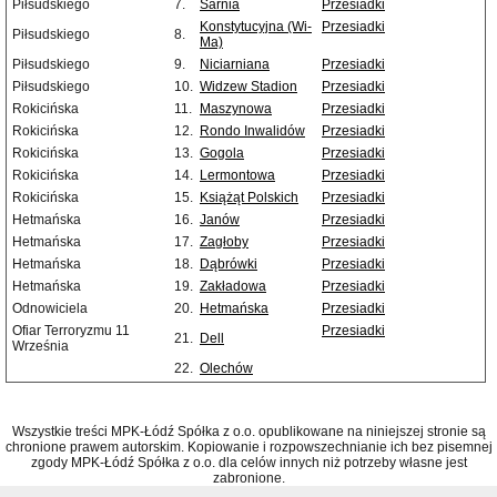
Piłsudskiego
7.
Sarnia
Przesiadki
Konstytucyjna (Wi-
Przesiadki
Piłsudskiego
8.
Ma)
Piłsudskiego
9.
Niciarniana
Przesiadki
Piłsudskiego
10.
Widzew Stadion
Przesiadki
Rokicińska
11.
Maszynowa
Przesiadki
Rokicińska
12.
Rondo Inwalidów
Przesiadki
Rokicińska
13.
Gogola
Przesiadki
Rokicińska
14.
Lermontowa
Przesiadki
Rokicińska
15.
Książąt Polskich
Przesiadki
Hetmańska
16.
Janów
Przesiadki
Hetmańska
17.
Zagłoby
Przesiadki
Hetmańska
18.
Dąbrówki
Przesiadki
Hetmańska
19.
Zakładowa
Przesiadki
Odnowiciela
20.
Hetmańska
Przesiadki
Ofiar Terroryzmu 11
Przesiadki
21.
Dell
Września
22.
Olechów
Wszystkie treści MPK-Łódź Spółka z o.o. opublikowane na niniejszej stronie są
chronione prawem autorskim. Kopiowanie i rozpowszechnianie ich bez pisemnej
zgody MPK-Łódź Spółka z o.o. dla celów innych niż potrzeby własne jest
zabronione.