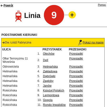
Pomoc
Powrót
9
Linia
PODSTAWOWE KIERUNKI
Dw. Łódź Fabryczna
Pokaż na mapie
ULICA
PRZYSTANEK
PRZESIADKI
1.
Olechów
Przesiadki
Ofiar Terroryzmu 11
Przesiadki
2.
Dell
Września
Odnowiciela
3.
Hetmańska
Przesiadki
Hetmańska
4.
Zakładowa
Przesiadki
Hetmańska
5.
Dąbrówki
Przesiadki
Hetmańska
6.
Zagłoby
Przesiadki
Hetmańska
7.
Janów
Przesiadki
Rokicińska
8.
Książąt Polskich
Przesiadki
Rokicińska
9.
Lermontowa
Przesiadki
Rokicińska
10.
Gogola
Przesiadki
Rokicińska
11.
Rondo Inwalidów
Przesiadki