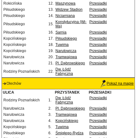
Rokicińska
12.
Maszynowa
Przesiadki
Piłsudskiego
13.
Widzew Stadion
Przesiadki
Piłsudskiego
14.
Niciarniana
Przesiadki
Konstytucyjna (Wi-
Przesiadki
Piłsudskiego
15.
Ma)
Piłsudskiego
16.
Sarnia
Przesiadki
Kopcińskiego
17.
Piłsudskiego
Przesiadki
Kopcińskiego
18.
Tuwima
Przesiadki
Kopcińskiego
19.
Narutowicza
Przesiadki
Narutowicza
20.
Tramwajowa
Przesiadki
Narutowicza
21.
Pl. Dąbrowskiego
Przesiadki
Dw. Łódź
Rodziny Poznańskich
22.
Fabryczna
Olechów
Pokaż na mapie
ULICA
PRZYSTANEK
PRZESIADKI
Dw. Łódź
Przesiadki
Rodziny Poznańskich
1.
Fabryczna
Narutowicza
2.
Pl. Dąbrowskiego
Przesiadki
Narutowicza
3.
Tramwajowa
Przesiadki
Narutowicza
4.
Kopcińskiego
Przesiadki
Kopcińskiego
5.
Tuwima
Przesiadki
Piłsudskiego
6.
Śmigłego-Rydza
Przesiadki