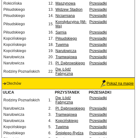
Rokicińska
12.
Maszynowa
Przesiadki
Piłsudskiego
13.
Widzew Stadion
Przesiadki
Piłsudskiego
14.
Niciarniana
Przesiadki
Konstytucyjna (Wi-
Przesiadki
Piłsudskiego
15.
Ma)
Piłsudskiego
16.
Sarnia
Przesiadki
Kopcińskiego
17.
Piłsudskiego
Przesiadki
Kopcińskiego
18.
Tuwima
Przesiadki
Kopcińskiego
19.
Narutowicza
Przesiadki
Narutowicza
20.
Tramwajowa
Przesiadki
Narutowicza
21.
Pl. Dąbrowskiego
Przesiadki
Dw. Łódź
Rodziny Poznańskich
22.
Fabryczna
Olechów
Pokaż na mapie
ULICA
PRZYSTANEK
PRZESIADKI
Dw. Łódź
Przesiadki
Rodziny Poznańskich
1.
Fabryczna
Narutowicza
2.
Pl. Dąbrowskiego
Przesiadki
Narutowicza
3.
Tramwajowa
Przesiadki
Narutowicza
4.
Kopcińskiego
Przesiadki
Kopcińskiego
5.
Tuwima
Przesiadki
Piłsudskiego
6.
Śmigłego-Rydza
Przesiadki