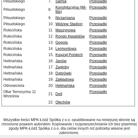
Piłsudskiego
7.
Sarnia
Przesiadki
Konstytucyjna (Wi-
Przesiadki
Piłsudskiego
8.
Ma)
Piłsudskiego
9.
Niciarniana
Przesiadki
Piłsudskiego
10.
Widzew Stadion
Przesiadki
Rokicińska
11.
Maszynowa
Przesiadki
Rokicińska
12.
Rondo Inwalidów
Przesiadki
Rokicińska
13.
Gogola
Przesiadki
Rokicińska
14.
Lermontowa
Przesiadki
Rokicińska
15.
Książąt Polskich
Przesiadki
Hetmańska
16.
Janów
Przesiadki
Hetmańska
17.
Zagłoby
Przesiadki
Hetmańska
18.
Dąbrówki
Przesiadki
Hetmańska
19.
Zakładowa
Przesiadki
Odnowiciela
20.
Hetmańska
Przesiadki
Ofiar Terroryzmu 11
Przesiadki
21.
Dell
Września
22.
Olechów
Wszystkie treści MPK-Łódź Spółka z o.o. opublikowane na niniejszej stronie są
chronione prawem autorskim. Kopiowanie i rozpowszechnianie ich bez pisemnej
zgody MPK-Łódź Spółka z o.o. dla celów innych niż potrzeby własne jest
zabronione.