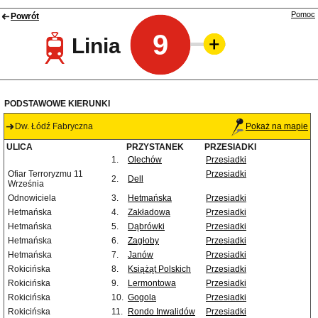
Pomoc
Powrót
9
Linia
PODSTAWOWE KIERUNKI
Dw. Łódź Fabryczna
Pokaż na mapie
ULICA
PRZYSTANEK
PRZESIADKI
1.
Olechów
Przesiadki
Ofiar Terroryzmu 11
Przesiadki
2.
Dell
Września
Odnowiciela
3.
Hetmańska
Przesiadki
Hetmańska
4.
Zakładowa
Przesiadki
Hetmańska
5.
Dąbrówki
Przesiadki
Hetmańska
6.
Zagłoby
Przesiadki
Hetmańska
7.
Janów
Przesiadki
Rokicińska
8.
Książąt Polskich
Przesiadki
Rokicińska
9.
Lermontowa
Przesiadki
Rokicińska
10.
Gogola
Przesiadki
Rokicińska
11.
Rondo Inwalidów
Przesiadki