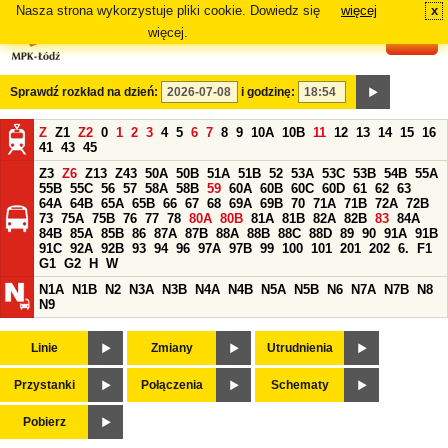
Nasza strona wykorzystuje pliki cookie. Dowiedz się
więcej
x
#
więcej.
Sprawdź rozkład na dzień:
i godzinę:
Z
Z1
Z2
0
1
2
3
4
5
6
7
8
9
10A
10B
11
12
13
14
15
16
41
43
45
Z3
Z6
Z13
Z43
50A
50B
51A
51B
52
53A
53C
53B
54B
55A
55B
55C
56
57
58A
58B
59
60A
60B
60C
60D
61
62
63
64A
64B
65A
65B
66
67
68
69A
69B
70
71A
71B
72A
72B
73
75A
75B
76
77
78
80A
80B
81A
81B
82A
82B
83
84A
84B
85A
85B
86
87A
87B
88A
88B
88C
88D
89
90
91A
91B
91C
92A
92B
93
94
96
97A
97B
99
100
101
201
202
6.
F1
G1
G2
H
W
N1A
N1B
N2
N3A
N3B
N4A
N4B
N5A
N5B
N6
N7A
N7B
N8
N9
Linie
Zmiany
Utrudnienia
Przystanki
Połączenia
Schematy
Pobierz