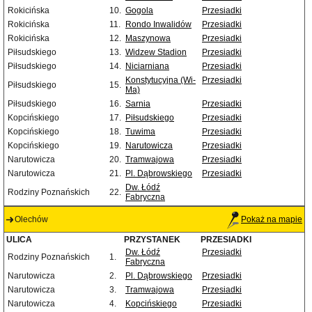
Rokicińska
10.
Gogola
Przesiadki
Rokicińska
11.
Rondo Inwalidów
Przesiadki
Rokicińska
12.
Maszynowa
Przesiadki
Piłsudskiego
13.
Widzew Stadion
Przesiadki
Piłsudskiego
14.
Niciarniana
Przesiadki
Konstytucyjna (Wi-
Przesiadki
Piłsudskiego
15.
Ma)
Piłsudskiego
16.
Sarnia
Przesiadki
Kopcińskiego
17.
Piłsudskiego
Przesiadki
Kopcińskiego
18.
Tuwima
Przesiadki
Kopcińskiego
19.
Narutowicza
Przesiadki
Narutowicza
20.
Tramwajowa
Przesiadki
Narutowicza
21.
Pl. Dąbrowskiego
Przesiadki
Dw. Łódź
Rodziny Poznańskich
22.
Fabryczna
Olechów
Pokaż na mapie
ULICA
PRZYSTANEK
PRZESIADKI
Dw. Łódź
Przesiadki
Rodziny Poznańskich
1.
Fabryczna
Narutowicza
2.
Pl. Dąbrowskiego
Przesiadki
Narutowicza
3.
Tramwajowa
Przesiadki
Narutowicza
4.
Kopcińskiego
Przesiadki