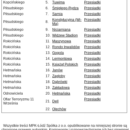
Kopcińskiego
5.
Tuwima
Przesiadki
Piłsudskiego
6.
Śmigłego-Rydza
Przesiadki
Piłsudskiego
7.
Sarnia
Przesiadki
Konstytucyjna (Wi-
Przesiadki
Piłsudskiego
8.
Ma)
Piłsudskiego
9.
Niciarniana
Przesiadki
Piłsudskiego
10.
Widzew Stadion
Przesiadki
Rokicińska
11.
Maszynowa
Przesiadki
Rokicińska
12.
Rondo Inwalidów
Przesiadki
Rokicińska
13.
Gogola
Przesiadki
Rokicińska
14.
Lermontowa
Przesiadki
Rokicińska
15.
Książąt Polskich
Przesiadki
Hetmańska
16.
Janów
Przesiadki
Hetmańska
17.
Zagłoby
Przesiadki
Hetmańska
18.
Dąbrówki
Przesiadki
Hetmańska
19.
Zakładowa
Przesiadki
Odnowiciela
20.
Hetmańska
Przesiadki
Ofiar Terroryzmu 11
Przesiadki
21.
Dell
Września
22.
Olechów
Wszystkie treści MPK-Łódź Spółka z o.o. opublikowane na niniejszej stronie są
chronione prawem autorskim. Kopiowanie i rozpowszechnianie ich bez pisemnej