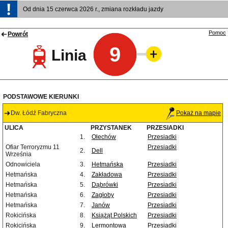
Od dnia 15 czerwca 2026 r., zmiana rozkładu jazdy
Pomoc
Powrót
9
Linia
PODSTAWOWE KIERUNKI
Dw. Łódź Fabryczna
Pokaż na mapie
ULICA
PRZYSTANEK
PRZESIADKI
1.
Olechów
Przesiadki
Ofiar Terroryzmu 11
Przesiadki
2.
Dell
Września
Odnowiciela
3.
Hetmańska
Przesiadki
Hetmańska
4.
Zakładowa
Przesiadki
Hetmańska
5.
Dąbrówki
Przesiadki
Hetmańska
6.
Zagłoby
Przesiadki
Hetmańska
7.
Janów
Przesiadki
Rokicińska
8.
Książąt Polskich
Przesiadki
Rokicińska
9.
Lermontowa
Przesiadki