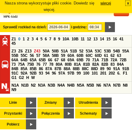
Nasza strona wykorzystuje pliki cookie. Dowiedz się
więcej
x
#
więcej.
Sprawdź rozkład na dzień:
i godzinę:
Z1
0
1
2
3
4
5
6
7
8
9
10A
10B
11
12
13
14
15
16
41
45
Z3
Z6
Z13
Z43
50A
50B
51A
51B
52
53A
53C
53B
54B
55A
55B
55C
56
57
58A
58B
59
60A
60B
60C
60D
61
62
63
64A
64B
65A
65B
66
67
68
69A
69B
70
71A
71B
72A
72B
73
75A
75B
76
77
78
80A
80B
81A
81B
82A
82B
83
84A
84B
85A
85B
86
87A
87B
88A
88B
88C
88D
89
90
91A
91B
91C
92A
92B
93
94
96
97A
97B
99
100
101
201
202
6.
F1
G1
G2
H
W
N1A
N1B
N2
N3A
N3B
N4A
N4B
N5A
N5B
N6
N7A
N7B
N8
N9
Linie
Zmiany
Utrudnienia
Przystanki
Połączenia
Schematy
Pobierz