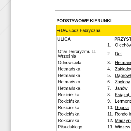
PODSTAWOWE KIERUNKI
Dw. Łódź Fabryczna
ULICA
PRZYS
1.
Olechó
Ofiar Terroryzmu 11
2.
Dell
Września
Odnowiciela
3.
Hetmań
Hetmańska
4.
Zakład
Hetmańska
5.
Dąbrówk
Hetmańska
6.
Zagłoby
Hetmańska
7.
Janów
Rokicińska
8.
Książąt 
Rokicińska
9.
Lermon
Rokicińska
10.
Gogola
Rokicińska
11.
Rondo I
Rokicińska
12.
Maszyn
Piłsudskiego
13.
Widzew 