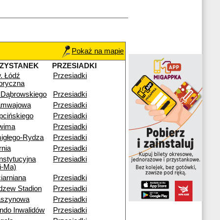
Pokaż na mapie
ZYSTANEK
PRZESIADKI
. Łódź
Przesiadki
bryczna
. Dąbrowskiego
Przesiadki
amwajowa
Przesiadki
pcińskiego
Przesiadki
wima
Przesiadki
igłego-Rydza
Przesiadki
rnia
Przesiadki
nstytucyjna
Przesiadki
i-Ma)
iarniana
Przesiadki
dzew Stadion
Przesiadki
szynowa
Przesiadki
ndo Inwalidów
Przesiadki