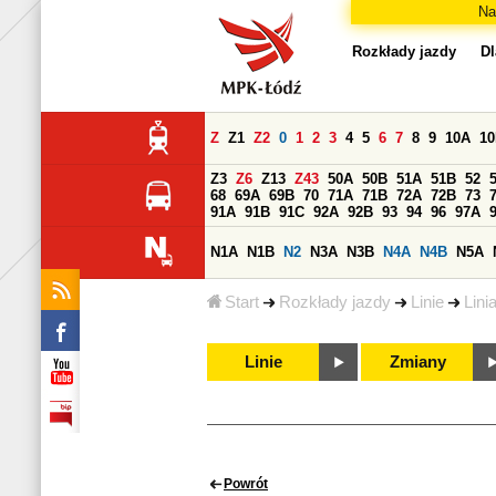
Na
Rozkłady jazdy
Dl
Z
Z1
Z2
0
1
2
3
4
5
6
7
8
9
10A
1
Z3
Z6
Z13
Z43
50A
50B
51A
51B
52
68
69A
69B
70
71A
71B
72A
72B
73
91A
91B
91C
92A
92B
93
94
96
97A
N1A
N1B
N2
N3A
N3B
N4A
N4B
N5A
Start
Rozkłady jazdy
Linie
Lini
Linie
Zmiany
Powrót