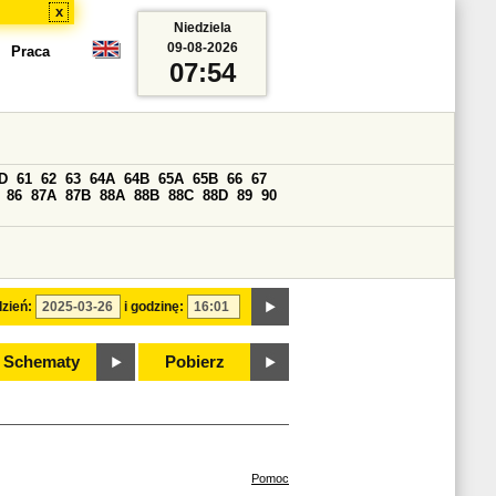
x
Niedziela
09-08-2026
Praca
07:54
D
61
62
63
64A
64B
65A
65B
66
67
86
87A
87B
88A
88B
88C
88D
89
90
zień:
i godzinę:
Schematy
Pobierz
Pomoc