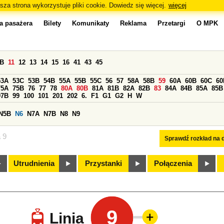
sza strona wykorzystuje pliki cookie. Dowiedz się więcej.
więcej
a pasażera
Bilety
Komunikaty
Reklama
Przetargi
O MPK
0B
11
12
13
14
15
16
41
43
45
53A
53C
53B
54B
55A
55B
55C
56
57
58A
58B
59
60A
60B
60C
60
75A
75B
76
77
78
80A
80B
81A
81B
82A
82B
83
84A
84B
85A
85B
97B
99
100
101
201
202
6.
F1
G1
G2
H
W
N5B
N6
N7A
N7B
N8
N9
a 9
Sprawdź rozkład na d
Utrudnienia
Przystanki
Połączenia
9
Linia