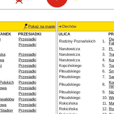
Pokaż na mapie
Olechów
TANEK
PRZESIADKI
ULICA
PR
w
Przesiadki
Dw
Rodziny Poznańskich
1.
Fa
Przesiadki
Narutowicza
2.
Pl
ska
Przesiadki
Narutowicza
3.
Tr
owa
Przesiadki
Narutowicza
4.
Ko
i
Przesiadki
Kopcińskiego
5.
Tu
Przesiadki
Piłsudskiego
6.
Śm
Przesiadki
Piłsudskiego
7.
Sa
Polskich
Przesiadki
Ko
Piłsudskiego
8.
(W
towa
Przesiadki
Piłsudskiego
9.
Nic
Przesiadki
Piłsudskiego
10.
Wi
nwalidów
Przesiadki
Rokicińska
11.
Ma
owa
Przesiadki
Rokicińska
12.
Ro
Stadion
Przesiadki