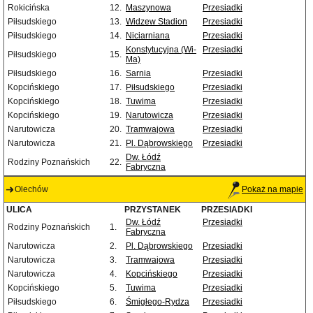
Rokicińska
12.
Maszynowa
Przesiadki
Piłsudskiego
13.
Widzew Stadion
Przesiadki
Piłsudskiego
14.
Niciarniana
Przesiadki
Konstytucyjna (Wi-
Przesiadki
Piłsudskiego
15.
Ma)
Piłsudskiego
16.
Sarnia
Przesiadki
Kopcińskiego
17.
Piłsudskiego
Przesiadki
Kopcińskiego
18.
Tuwima
Przesiadki
Kopcińskiego
19.
Narutowicza
Przesiadki
Narutowicza
20.
Tramwajowa
Przesiadki
Narutowicza
21.
Pl. Dąbrowskiego
Przesiadki
Dw. Łódź
Rodziny Poznańskich
22.
Fabryczna
Olechów
Pokaż na mapie
ULICA
PRZYSTANEK
PRZESIADKI
Dw. Łódź
Przesiadki
Rodziny Poznańskich
1.
Fabryczna
Narutowicza
2.
Pl. Dąbrowskiego
Przesiadki
Narutowicza
3.
Tramwajowa
Przesiadki
Narutowicza
4.
Kopcińskiego
Przesiadki
Kopcińskiego
5.
Tuwima
Przesiadki
Piłsudskiego
6.
Śmigłego-Rydza
Przesiadki