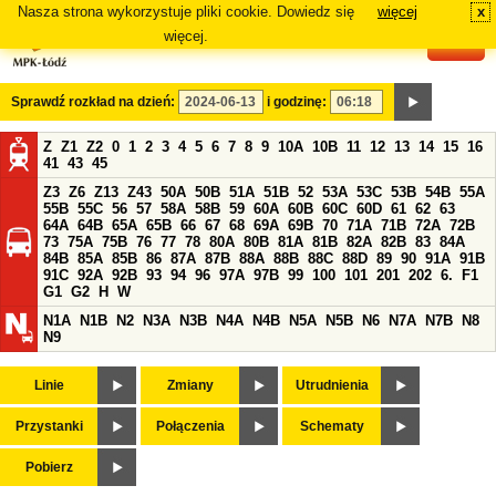
Nasza strona wykorzystuje pliki cookie. Dowiedz się
więcej
x
#
więcej.
Sprawdź rozkład na dzień:
i godzinę:
Z
Z1
Z2
0
1
2
3
4
5
6
7
8
9
10A
10B
11
12
13
14
15
16
41
43
45
Z3
Z6
Z13
Z43
50A
50B
51A
51B
52
53A
53C
53B
54B
55A
55B
55C
56
57
58A
58B
59
60A
60B
60C
60D
61
62
63
64A
64B
65A
65B
66
67
68
69A
69B
70
71A
71B
72A
72B
73
75A
75B
76
77
78
80A
80B
81A
81B
82A
82B
83
84A
84B
85A
85B
86
87A
87B
88A
88B
88C
88D
89
90
91A
91B
91C
92A
92B
93
94
96
97A
97B
99
100
101
201
202
6.
F1
G1
G2
H
W
N1A
N1B
N2
N3A
N3B
N4A
N4B
N5A
N5B
N6
N7A
N7B
N8
N9
Linie
Zmiany
Utrudnienia
Przystanki
Połączenia
Schematy
Pobierz