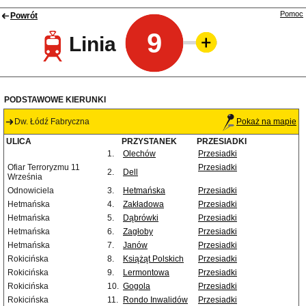
Pomoc
Powrót
9
Linia
PODSTAWOWE KIERUNKI
Dw. Łódź Fabryczna
Pokaż na mapie
ULICA
PRZYSTANEK
PRZESIADKI
1.
Olechów
Przesiadki
Ofiar Terroryzmu 11
Przesiadki
2.
Dell
Września
Odnowiciela
3.
Hetmańska
Przesiadki
Hetmańska
4.
Zakładowa
Przesiadki
Hetmańska
5.
Dąbrówki
Przesiadki
Hetmańska
6.
Zagłoby
Przesiadki
Hetmańska
7.
Janów
Przesiadki
Rokicińska
8.
Książąt Polskich
Przesiadki
Rokicińska
9.
Lermontowa
Przesiadki
Rokicińska
10.
Gogola
Przesiadki
Rokicińska
11.
Rondo Inwalidów
Przesiadki