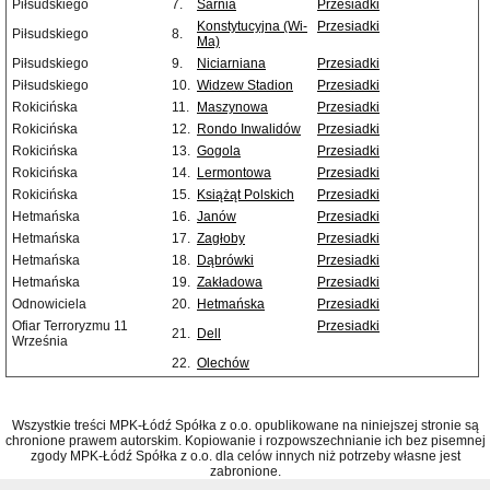
Piłsudskiego
7.
Sarnia
Przesiadki
Konstytucyjna (Wi-
Przesiadki
Piłsudskiego
8.
Ma)
Piłsudskiego
9.
Niciarniana
Przesiadki
Piłsudskiego
10.
Widzew Stadion
Przesiadki
Rokicińska
11.
Maszynowa
Przesiadki
Rokicińska
12.
Rondo Inwalidów
Przesiadki
Rokicińska
13.
Gogola
Przesiadki
Rokicińska
14.
Lermontowa
Przesiadki
Rokicińska
15.
Książąt Polskich
Przesiadki
Hetmańska
16.
Janów
Przesiadki
Hetmańska
17.
Zagłoby
Przesiadki
Hetmańska
18.
Dąbrówki
Przesiadki
Hetmańska
19.
Zakładowa
Przesiadki
Odnowiciela
20.
Hetmańska
Przesiadki
Ofiar Terroryzmu 11
Przesiadki
21.
Dell
Września
22.
Olechów
Wszystkie treści MPK-Łódź Spółka z o.o. opublikowane na niniejszej stronie są
chronione prawem autorskim. Kopiowanie i rozpowszechnianie ich bez pisemnej
zgody MPK-Łódź Spółka z o.o. dla celów innych niż potrzeby własne jest
zabronione.