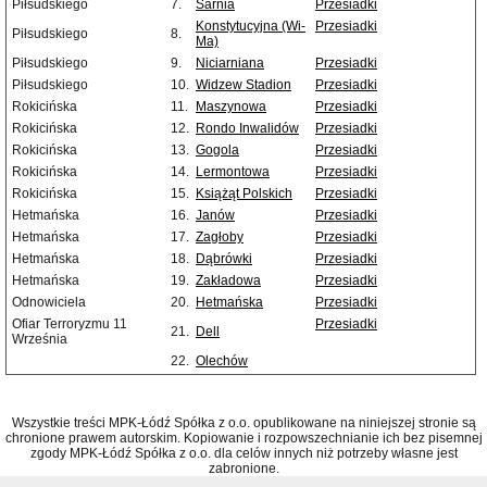
Piłsudskiego
7.
Sarnia
Przesiadki
Konstytucyjna (Wi-
Przesiadki
Piłsudskiego
8.
Ma)
Piłsudskiego
9.
Niciarniana
Przesiadki
Piłsudskiego
10.
Widzew Stadion
Przesiadki
Rokicińska
11.
Maszynowa
Przesiadki
Rokicińska
12.
Rondo Inwalidów
Przesiadki
Rokicińska
13.
Gogola
Przesiadki
Rokicińska
14.
Lermontowa
Przesiadki
Rokicińska
15.
Książąt Polskich
Przesiadki
Hetmańska
16.
Janów
Przesiadki
Hetmańska
17.
Zagłoby
Przesiadki
Hetmańska
18.
Dąbrówki
Przesiadki
Hetmańska
19.
Zakładowa
Przesiadki
Odnowiciela
20.
Hetmańska
Przesiadki
Ofiar Terroryzmu 11
Przesiadki
21.
Dell
Września
22.
Olechów
Wszystkie treści MPK-Łódź Spółka z o.o. opublikowane na niniejszej stronie są
chronione prawem autorskim. Kopiowanie i rozpowszechnianie ich bez pisemnej
zgody MPK-Łódź Spółka z o.o. dla celów innych niż potrzeby własne jest
zabronione.