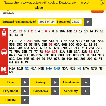
Nasza strona wykorzystuje pliki cookie. Dowiedz się
więcej
x
#
więcej.
Sprawdź rozkład na dzień:
i godzinę:
Z
Z1
Z2
0
1
2
3
4
5
6
7
8
9
10A
10B
11
12
13
14
15
16
41
43
45
Z3
Z6
Z13
Z43
50A
50B
51A
51B
52
53A
53C
53B
54B
55A
55B
55C
56
57
58A
58B
59
60A
60B
60C
60D
61
62
63
64A
64B
65A
65B
66
67
68
69A
69B
70
71A
71B
72A
72B
73
75A
75B
76
77
78
80A
80B
81A
81B
82A
82B
83
84A
84B
85A
85B
86
87A
87B
88A
88B
88C
88D
89
90
91A
91B
91C
92A
92B
93
94
96
97A
97B
99
100
101
201
202
6.
F1
G1
G2
H
W
N1A
N1B
N2
N3A
N3B
N4A
N4B
N5A
N5B
N6
N7A
N7B
N8
N9
Linie
Zmiany
Utrudnienia
Przystanki
Połączenia
Schematy
Pobierz