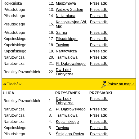
Rokicińska
12.
Maszynowa
Przesiadki
Piłsudskiego
13.
Widzew Stadion
Przesiadki
Piłsudskiego
14.
Niciarniana
Przesiadki
Konstytucyjna (Wi-
Przesiadki
Piłsudskiego
15.
Ma)
Piłsudskiego
16.
Sarnia
Przesiadki
Kopcińskiego
17.
Piłsudskiego
Przesiadki
Kopcińskiego
18.
Tuwima
Przesiadki
Kopcińskiego
19.
Narutowicza
Przesiadki
Narutowicza
20.
Tramwajowa
Przesiadki
Narutowicza
21.
Pl. Dąbrowskiego
Przesiadki
Dw. Łódź
Rodziny Poznańskich
22.
Fabryczna
Olechów
Pokaż na mapie
ULICA
PRZYSTANEK
PRZESIADKI
Dw. Łódź
Przesiadki
Rodziny Poznańskich
1.
Fabryczna
Narutowicza
2.
Pl. Dąbrowskiego
Przesiadki
Narutowicza
3.
Tramwajowa
Przesiadki
Narutowicza
4.
Kopcińskiego
Przesiadki
Kopcińskiego
5.
Tuwima
Przesiadki
Piłsudskiego
6.
Śmigłego-Rydza
Przesiadki