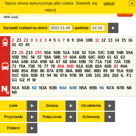
Nasza strona wykorzystuje pliki cookie. Dowiedz się
więcej
x
#
więcej.
Sprawdź rozkład na dzień:
i godzinę:
Z
Z1
Z2
0
1
2
3
4
5
6
7
8
9
10A
10B
11
12
13
14
15
16
41
43
45
Z3
Z6
Z13
Z43
50A
50B
51A
51B
52
53A
53C
53B
54B
55A
55B
55C
56
57
58A
58B
59
60A
60B
60C
60D
61
62
63
64A
64B
65A
65B
66
67
68
69A
69B
70
71A
71B
72A
72B
73
75A
75B
76
77
78
80A
80B
81A
81B
82A
82B
83
84A
84B
85A
85B
86
87A
87B
88A
88B
88C
88D
89
90
91A
91B
91C
92A
92B
93
94
96
97A
97B
99
100
101
201
202
6.
F1
G1
G2
H
W
N1A
N1B
N2
N3A
N3B
N4A
N4B
N5A
N5B
N6
N7A
N7B
N8
N9
Linie
Zmiany
Utrudnienia
Przystanki
Połączenia
Schematy
Pobierz