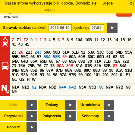
Nasza strona wykorzystuje pliki cookie. Dowiedz się
więcej
x
#
więcej.
Sprawdź rozkład na dzień:
i godzinę:
Z
Z1
Z2
0
1
2
3
4
5
6
7
8
9
10A
10B
11
12
13
14
15
16
41
43
45
Z3
Z6
Z13
Z43
50A
50B
51A
51B
52
53A
53C
53B
54B
55A
55B
55C
56
57
58A
58B
59
60A
60B
60C
60D
61
62
63
64A
64B
65A
65B
66
67
68
69A
69B
70
71A
71B
72A
72B
73
75A
75B
76
77
78
80A
80B
81A
81B
82A
82B
83
84A
84B
85A
85B
86
87A
87B
88A
88B
88C
88D
89
90
91A
91B
91C
92A
92B
93
94
96
97A
97B
99
100
101
201
202
6.
F1
G1
G2
H
W
N1A
N1B
N2
N3A
N3B
N4A
N4B
N5A
N5B
N6
N7A
N7B
N8
N9
Linie
Zmiany
Utrudnienia
Przystanki
Połączenia
Schematy
Pobierz