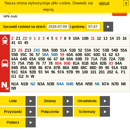
Nasza strona wykorzystuje pliki cookie. Dowiedz się
więcej
x
#
więcej.
Sprawdź rozkład na dzień:
i godzinę:
Z
Z1
Z2
0
1
2
3
4
5
6
7
8
9
10A
10B
11
12
13
14
15
16
41
43
45
Z3
Z6
Z13
Z43
50A
50B
51A
51B
52
53A
53C
53B
54B
55A
55B
55C
56
57
58A
58B
59
60A
60B
60C
60D
61
62
63
64A
64B
65A
65B
66
67
68
69A
69B
70
71A
71B
72A
72B
73
75A
75B
76
77
78
80A
80B
81A
81B
82A
82B
83
84A
84B
85A
85B
86
87A
87B
88A
88B
88C
88D
89
90
91A
91B
91C
92A
92B
93
94
96
97A
97B
99
100
101
201
202
6.
F1
G1
G2
H
W
N1A
N1B
N2
N3A
N3B
N4A
N4B
N5A
N5B
N6
N7A
N7B
N8
N9
Linie
Zmiany
Utrudnienia
Przystanki
Połączenia
Schematy
Pobierz