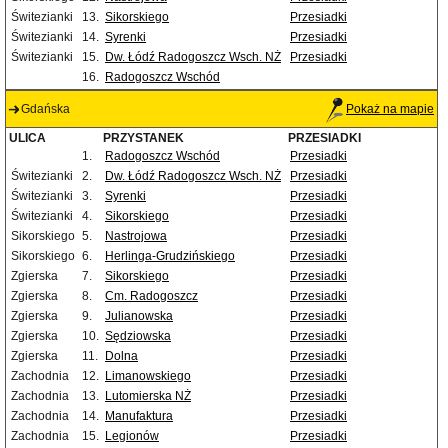
Świtezianki
13.
Sikorskiego
Przesiadki
Świtezianki
14.
Syrenki
Przesiadki
Świtezianki
15.
Dw. Łódź Radogoszcz Wsch. NŻ
Przesiadki
16.
Radogoszcz Wschód
Gdańska
Pokaż na mapie
ULICA
PRZYSTANEK
PRZESIADKI
1.
Radogoszcz Wschód
Przesiadki
Świtezianki
2.
Dw. Łódź Radogoszcz Wsch. NŻ
Przesiadki
Świtezianki
3.
Syrenki
Przesiadki
Świtezianki
4.
Sikorskiego
Przesiadki
Sikorskiego
5.
Nastrojowa
Przesiadki
Sikorskiego
6.
Herlinga-Grudzińskiego
Przesiadki
Zgierska
7.
Sikorskiego
Przesiadki
Zgierska
8.
Cm. Radogoszcz
Przesiadki
Zgierska
9.
Julianowska
Przesiadki
Zgierska
10.
Sędziowska
Przesiadki
Zgierska
11.
Dolna
Przesiadki
Zachodnia
12.
Limanowskiego
Przesiadki
Zachodnia
13.
Lutomierska NŻ
Przesiadki
Zachodnia
14.
Manufaktura
Przesiadki
Zachodnia
15.
Legionów
Przesiadki