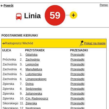
Pomoc
Powrót
59
Linia
PODSTAWOWE KIERUNKI
Radogoszcz Wschód
Pokaż na mapie
ULICA
PRZYSTANEK
PRZESIADKI
1.
Gdańska
Przesiadki
Próchnika
2.
Zachodnia
Przesiadki
Zachodnia
3.
Legionów
Przesiadki
Zachodnia
4.
Manufaktura
Przesiadki
Zachodnia
5.
Lutomierska
Przesiadki
Zachodnia
6.
Limanowskiego
Przesiadki
Zgierska
7.
Dolna
Przesiadki
Zgierska
8.
Sędziowska
Przesiadki
Zgierska
9.
Julianowska
Przesiadki
Zgierska
10.
Cm. Radogoszcz
Przesiadki
Sikorskiego
11.
Zgierska
Przesiadki
Sikorskiego
12.
Nastrojowa
Przesiadki