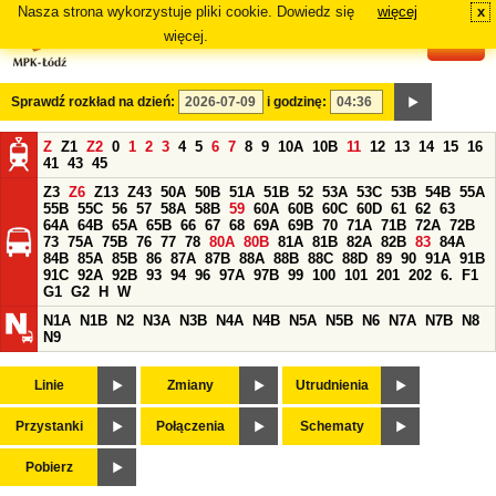
Nasza strona wykorzystuje pliki cookie. Dowiedz się
więcej
x
#
więcej.
Sprawdź rozkład na dzień:
i godzinę:
Z
Z1
Z2
0
1
2
3
4
5
6
7
8
9
10A
10B
11
12
13
14
15
16
41
43
45
Z3
Z6
Z13
Z43
50A
50B
51A
51B
52
53A
53C
53B
54B
55A
55B
55C
56
57
58A
58B
59
60A
60B
60C
60D
61
62
63
64A
64B
65A
65B
66
67
68
69A
69B
70
71A
71B
72A
72B
73
75A
75B
76
77
78
80A
80B
81A
81B
82A
82B
83
84A
84B
85A
85B
86
87A
87B
88A
88B
88C
88D
89
90
91A
91B
91C
92A
92B
93
94
96
97A
97B
99
100
101
201
202
6.
F1
G1
G2
H
W
N1A
N1B
N2
N3A
N3B
N4A
N4B
N5A
N5B
N6
N7A
N7B
N8
N9
Linie
Zmiany
Utrudnienia
Przystanki
Połączenia
Schematy
Pobierz