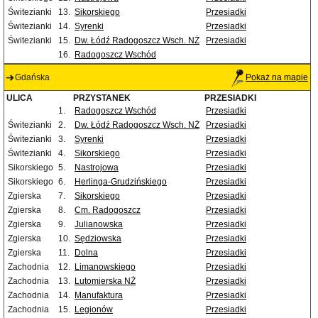
Świtezianki
13.
Sikorskiego
Przesiadki
Świtezianki
14.
Syrenki
Przesiadki
Świtezianki
15.
Dw. Łódź Radogoszcz Wsch. NŻ
Przesiadki
16.
Radogoszcz Wschód
Gdańska
Pokaż na mapie
ULICA
PRZYSTANEK
PRZESIADKI
1.
Radogoszcz Wschód
Przesiadki
Świtezianki
2.
Dw. Łódź Radogoszcz Wsch. NŻ
Przesiadki
Świtezianki
3.
Syrenki
Przesiadki
Świtezianki
4.
Sikorskiego
Przesiadki
Sikorskiego
5.
Nastrojowa
Przesiadki
Sikorskiego
6.
Herlinga-Grudzińskiego
Przesiadki
Zgierska
7.
Sikorskiego
Przesiadki
Zgierska
8.
Cm. Radogoszcz
Przesiadki
Zgierska
9.
Julianowska
Przesiadki
Zgierska
10.
Sędziowska
Przesiadki
Zgierska
11.
Dolna
Przesiadki
Zachodnia
12.
Limanowskiego
Przesiadki
Zachodnia
13.
Lutomierska NŻ
Przesiadki
Zachodnia
14.
Manufaktura
Przesiadki
Zachodnia
15.
Legionów
Przesiadki