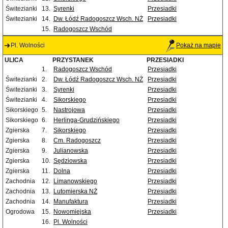
Świtezianki
13.
Syrenki
Przesiadki
Świtezianki
14.
Dw. Łódź Radogoszcz Wsch. NŻ
Przesiadki
15.
Radogoszcz Wschód
Pl. Wolności
Pokaż na mapie
ULICA
PRZYSTANEK
PRZESIADKI
1.
Radogoszcz Wschód
Przesiadki
Świtezianki
2.
Dw. Łódź Radogoszcz Wsch. NŻ
Przesiadki
Świtezianki
3.
Syrenki
Przesiadki
Świtezianki
4.
Sikorskiego
Przesiadki
Sikorskiego
5.
Nastrojowa
Przesiadki
Sikorskiego
6.
Herlinga-Grudzińskiego
Przesiadki
Zgierska
7.
Sikorskiego
Przesiadki
Zgierska
8.
Cm. Radogoszcz
Przesiadki
Zgierska
9.
Julianowska
Przesiadki
Zgierska
10.
Sędziowska
Przesiadki
Zgierska
11.
Dolna
Przesiadki
Zachodnia
12.
Limanowskiego
Przesiadki
Zachodnia
13.
Lutomierska NŻ
Przesiadki
Zachodnia
14.
Manufaktura
Przesiadki
Ogrodowa
15.
Nowomiejska
Przesiadki
16.
Pl. Wolności