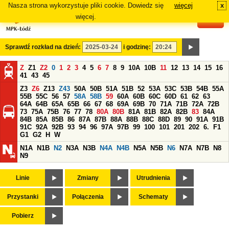
Nasza strona wykorzystuje pliki cookie. Dowiedz się
więcej
x
#
więcej.
Sprawdź rozkład na dzień:
i godzinę:
Z
Z1
Z2
0
1
2
3
4
5
6
7
8
9
10A
10B
11
12
13
14
15
16
41
43
45
Z3
Z6
Z13
Z43
50A
50B
51A
51B
52
53A
53C
53B
54B
55A
55B
55C
56
57
58A
58B
59
60A
60B
60C
60D
61
62
63
64A
64B
65A
65B
66
67
68
69A
69B
70
71A
71B
72A
72B
73
75A
75B
76
77
78
80A
80B
81A
81B
82A
82B
83
84A
84B
85A
85B
86
87A
87B
88A
88B
88C
88D
89
90
91A
91B
91C
92A
92B
93
94
96
97A
97B
99
100
101
201
202
6.
F1
G1
G2
H
W
N1A
N1B
N2
N3A
N3B
N4A
N4B
N5A
N5B
N6
N7A
N7B
N8
N9
Linie
Zmiany
Utrudnienia
Przystanki
Połączenia
Schematy
Pobierz