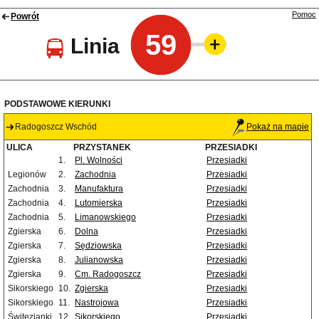
Pomoc
Powrót
59
Linia
PODSTAWOWE KIERUNKI
Radogoszcz Wschód
Pokaż na mapie
ULICA
PRZYSTANEK
PRZESIADKI
1.
Pl. Wolności
Przesiadki
Legionów
2.
Zachodnia
Przesiadki
Zachodnia
3.
Manufaktura
Przesiadki
Zachodnia
4.
Lutomierska
Przesiadki
Zachodnia
5.
Limanowskiego
Przesiadki
Zgierska
6.
Dolna
Przesiadki
Zgierska
7.
Sędziowska
Przesiadki
Zgierska
8.
Julianowska
Przesiadki
Zgierska
9.
Cm. Radogoszcz
Przesiadki
Sikorskiego
10.
Zgierska
Przesiadki
Sikorskiego
11.
Nastrojowa
Przesiadki
Świtezianki
12.
Sikorskiego
Przesiadki