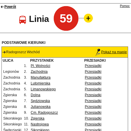
Pomoc
Powrót
59
Linia
PODSTAWOWE KIERUNKI
Radogoszcz Wschód
Pokaż na mapie
ULICA
PRZYSTANEK
PRZESIADKI
1.
Pl. Wolności
Przesiadki
Legionów
2.
Zachodnia
Przesiadki
Zachodnia
3.
Manufaktura
Przesiadki
Zachodnia
4.
Lutomierska
Przesiadki
Zachodnia
5.
Limanowskiego
Przesiadki
Zgierska
6.
Dolna
Przesiadki
Zgierska
7.
Sędziowska
Przesiadki
Zgierska
8.
Julianowska
Przesiadki
Zgierska
9.
Cm. Radogoszcz
Przesiadki
Sikorskiego
10.
Zgierska
Przesiadki
Sikorskiego
11.
Nastrojowa
Przesiadki
Świtezianki
12.
Sikorskiego
Przesiadki