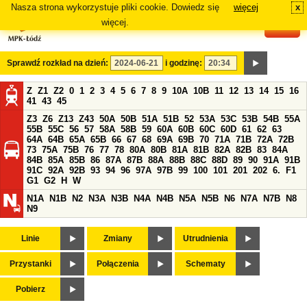
Nasza strona wykorzystuje pliki cookie. Dowiedz się
więcej
x
#
więcej.
Sprawdź rozkład na dzień:
i godzinę:
Z
Z1
Z2
0
1
2
3
4
5
6
7
8
9
10A
10B
11
12
13
14
15
16
41
43
45
Z3
Z6
Z13
Z43
50A
50B
51A
51B
52
53A
53C
53B
54B
55A
55B
55C
56
57
58A
58B
59
60A
60B
60C
60D
61
62
63
64A
64B
65A
65B
66
67
68
69A
69B
70
71A
71B
72A
72B
73
75A
75B
76
77
78
80A
80B
81A
81B
82A
82B
83
84A
84B
85A
85B
86
87A
87B
88A
88B
88C
88D
89
90
91A
91B
91C
92A
92B
93
94
96
97A
97B
99
100
101
201
202
6.
F1
G1
G2
H
W
N1A
N1B
N2
N3A
N3B
N4A
N4B
N5A
N5B
N6
N7A
N7B
N8
N9
Linie
Zmiany
Utrudnienia
Przystanki
Połączenia
Schematy
Pobierz