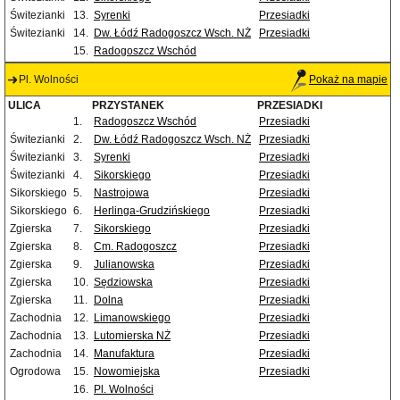
Świtezianki
13.
Syrenki
Przesiadki
Świtezianki
14.
Dw. Łódź Radogoszcz Wsch. NŻ
Przesiadki
15.
Radogoszcz Wschód
Pl. Wolności
Pokaż na mapie
ULICA
PRZYSTANEK
PRZESIADKI
1.
Radogoszcz Wschód
Przesiadki
Świtezianki
2.
Dw. Łódź Radogoszcz Wsch. NŻ
Przesiadki
Świtezianki
3.
Syrenki
Przesiadki
Świtezianki
4.
Sikorskiego
Przesiadki
Sikorskiego
5.
Nastrojowa
Przesiadki
Sikorskiego
6.
Herlinga-Grudzińskiego
Przesiadki
Zgierska
7.
Sikorskiego
Przesiadki
Zgierska
8.
Cm. Radogoszcz
Przesiadki
Zgierska
9.
Julianowska
Przesiadki
Zgierska
10.
Sędziowska
Przesiadki
Zgierska
11.
Dolna
Przesiadki
Zachodnia
12.
Limanowskiego
Przesiadki
Zachodnia
13.
Lutomierska NŻ
Przesiadki
Zachodnia
14.
Manufaktura
Przesiadki
Ogrodowa
15.
Nowomiejska
Przesiadki
16.
Pl. Wolności