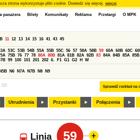
sza strona wykorzystuje pliki cookie. Dowiedz się więcej.
więcej
a pasażera
Bilety
Komunikaty
Reklama
Przetargi
O MPK
0B
11
12
13
14
15
16
41
43
45
53A
53C
53B
54B
55A
55B
55C
56
57
58A
58B
59
60A
60B
60C
60
75A
75B
76
77
78
80A
80B
81A
81B
82A
82B
83
84A
84B
85A
85B
97B
99
100
101
201
202
6.
F1
G1
G2
H
W
N5B
N6
N7A
N7B
N8
N9
a 59
Sprawdź rozkład na d
Utrudnienia
Przystanki
Połączenia
59
Linia