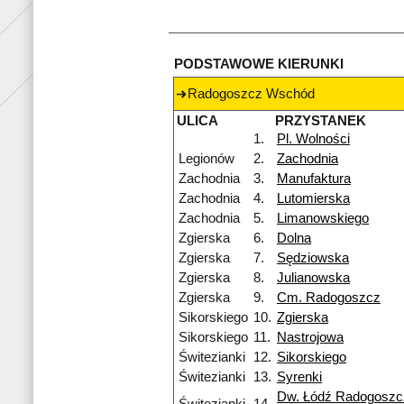
PODSTAWOWE KIERUNKI
Radogoszcz Wschód
ULICA
PRZYSTANEK
1.
Pl. Wolności
Legionów
2.
Zachodnia
Zachodnia
3.
Manufaktura
Zachodnia
4.
Lutomierska
Zachodnia
5.
Limanowskiego
Zgierska
6.
Dolna
Zgierska
7.
Sędziowska
Zgierska
8.
Julianowska
Zgierska
9.
Cm. Radogoszcz
Sikorskiego
10.
Zgierska
Sikorskiego
11.
Nastrojowa
Świtezianki
12.
Sikorskiego
Świtezianki
13.
Syrenki
Dw. Łódź Radogoszc