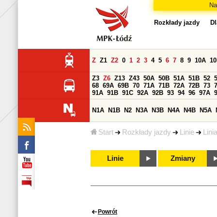
Na
Rozkłady jazdy
Dl
Z
Z1
Z2
0
1
2
3
4
5
6
7
8
9
10A
1
Z3
Z6
Z13
Z43
50A
50B
51A
51B
52
68
69A
69B
70
71A
71B
72A
72B
73
91A
91B
91C
92A
92B
93
94
96
97A
N1A
N1B
N2
N3A
N3B
N4A
N4B
N5A
Start
Rozkłady jazdy
Linie
Lini
Linie
Zmiany
Powrót