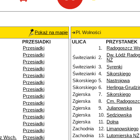
Pokaż na mapie
Pl. Wolności
PRZESIADKI
ULICA
PRZYSTANEK
Przesiadki
1.
Radogoszcz W
Przesiadki
Dw. Łódź Rado
Świtezianki
2.
NŻ
Przesiadki
Świtezianki
3.
Syrenki
Przesiadki
Świtezianki
4.
Sikorskiego
Przesiadki
Sikorskiego
5.
Nastrojowa
Przesiadki
Sikorskiego
6.
Herlinga-Grudzi
Przesiadki
Zgierska
7.
Sikorskiego
Przesiadki
Zgierska
8.
Cm. Radogoszc
Przesiadki
Zgierska
9.
Julianowska
Przesiadki
Zgierska
10.
Sędziowska
Przesiadki
Zgierska
11.
Dolna
Przesiadki
Zachodnia
12.
Limanowskiego
Przesiadki
Zachodnia
13.
Lutomierska NŻ
z Wsch.
Przesiadki