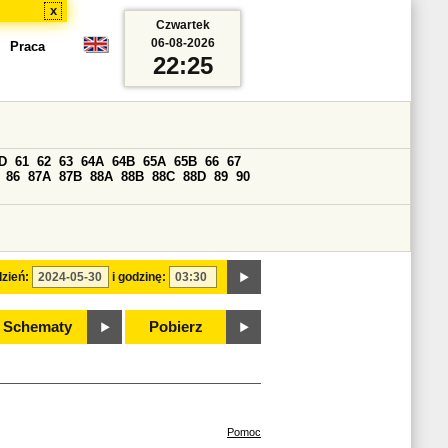
x
Czwartek
06-08-2026
Praca
22:25
D
61
62
63
64A
64B
65A
65B
66
67
86
87A
87B
88A
88B
88C
88D
89
90
zień:
i godzinę:
Schematy
Pobierz
Pomoc