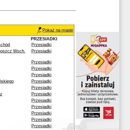
Pokaż na mapie
PRZESIADKI
schód
Przesiadki
goszcz Wsch.
Przesiadki
Przesiadki
Przesiadki
Przesiadki
ńskiego
Przesiadki
Przesiadki
z
Przesiadki
Przesiadki
Przesiadki
Przesiadki
Przesiadki
Przesiadki