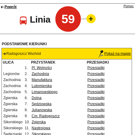
Pomoc
Powrót
59
Linia
PODSTAWOWE KIERUNKI
Radogoszcz Wschód
Pokaż na mapie
ULICA
PRZYSTANEK
PRZESIADKI
1.
Pl. Wolności
Przesiadki
Legionów
2.
Zachodnia
Przesiadki
Zachodnia
3.
Manufaktura
Przesiadki
Zachodnia
4.
Lutomierska
Przesiadki
Zachodnia
5.
Limanowskiego
Przesiadki
Zgierska
6.
Dolna
Przesiadki
Zgierska
7.
Sędziowska
Przesiadki
Zgierska
8.
Julianowska
Przesiadki
Zgierska
9.
Cm. Radogoszcz
Przesiadki
Sikorskiego
10.
Zgierska
Przesiadki
Sikorskiego
11.
Nastrojowa
Przesiadki
Świtezianki
12.
Sikorskiego
Przesiadki