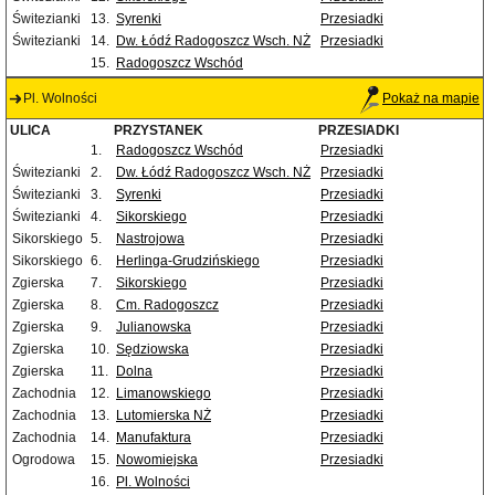
Świtezianki
13.
Syrenki
Przesiadki
Świtezianki
14.
Dw. Łódź Radogoszcz Wsch. NŻ
Przesiadki
15.
Radogoszcz Wschód
Pl. Wolności
Pokaż na mapie
ULICA
PRZYSTANEK
PRZESIADKI
1.
Radogoszcz Wschód
Przesiadki
Świtezianki
2.
Dw. Łódź Radogoszcz Wsch. NŻ
Przesiadki
Świtezianki
3.
Syrenki
Przesiadki
Świtezianki
4.
Sikorskiego
Przesiadki
Sikorskiego
5.
Nastrojowa
Przesiadki
Sikorskiego
6.
Herlinga-Grudzińskiego
Przesiadki
Zgierska
7.
Sikorskiego
Przesiadki
Zgierska
8.
Cm. Radogoszcz
Przesiadki
Zgierska
9.
Julianowska
Przesiadki
Zgierska
10.
Sędziowska
Przesiadki
Zgierska
11.
Dolna
Przesiadki
Zachodnia
12.
Limanowskiego
Przesiadki
Zachodnia
13.
Lutomierska NŻ
Przesiadki
Zachodnia
14.
Manufaktura
Przesiadki
Ogrodowa
15.
Nowomiejska
Przesiadki
16.
Pl. Wolności