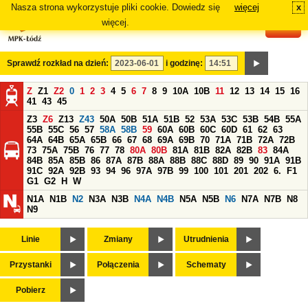
Nasza strona wykorzystuje pliki cookie. Dowiedz się
więcej
x
#
więcej.
Sprawdź rozkład na dzień:
i godzinę:
Z
Z1
Z2
0
1
2
3
4
5
6
7
8
9
10A
10B
11
12
13
14
15
16
41
43
45
Z3
Z6
Z13
Z43
50A
50B
51A
51B
52
53A
53C
53B
54B
55A
55B
55C
56
57
58A
58B
59
60A
60B
60C
60D
61
62
63
64A
64B
65A
65B
66
67
68
69A
69B
70
71A
71B
72A
72B
73
75A
75B
76
77
78
80A
80B
81A
81B
82A
82B
83
84A
84B
85A
85B
86
87A
87B
88A
88B
88C
88D
89
90
91A
91B
91C
92A
92B
93
94
96
97A
97B
99
100
101
201
202
6.
F1
G1
G2
H
W
N1A
N1B
N2
N3A
N3B
N4A
N4B
N5A
N5B
N6
N7A
N7B
N8
N9
Linie
Zmiany
Utrudnienia
Przystanki
Połączenia
Schematy
Pobierz