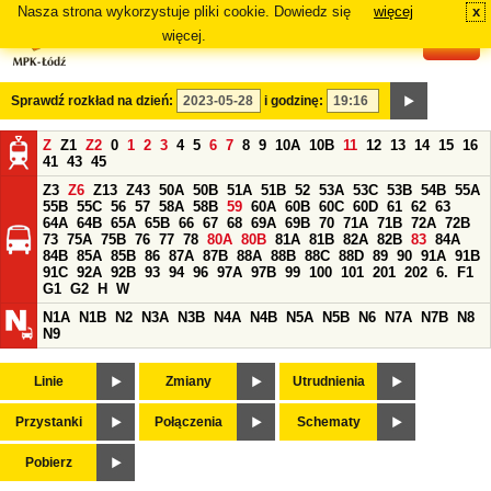
Nasza strona wykorzystuje pliki cookie. Dowiedz się
więcej
x
#
więcej.
Sprawdź rozkład na dzień:
i godzinę:
Z
Z1
Z2
0
1
2
3
4
5
6
7
8
9
10A
10B
11
12
13
14
15
16
41
43
45
Z3
Z6
Z13
Z43
50A
50B
51A
51B
52
53A
53C
53B
54B
55A
55B
55C
56
57
58A
58B
59
60A
60B
60C
60D
61
62
63
64A
64B
65A
65B
66
67
68
69A
69B
70
71A
71B
72A
72B
73
75A
75B
76
77
78
80A
80B
81A
81B
82A
82B
83
84A
84B
85A
85B
86
87A
87B
88A
88B
88C
88D
89
90
91A
91B
91C
92A
92B
93
94
96
97A
97B
99
100
101
201
202
6.
F1
G1
G2
H
W
N1A
N1B
N2
N3A
N3B
N4A
N4B
N5A
N5B
N6
N7A
N7B
N8
N9
Linie
Zmiany
Utrudnienia
Przystanki
Połączenia
Schematy
Pobierz