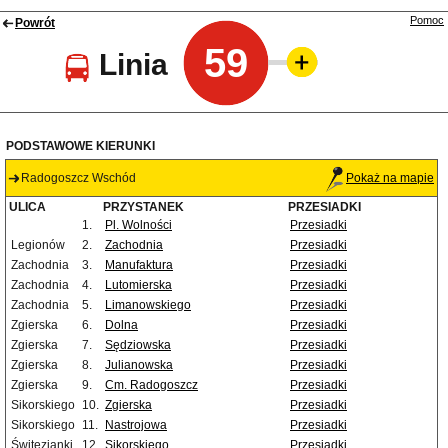
Pomoc
Powrót
59
Linia
PODSTAWOWE KIERUNKI
Radogoszcz Wschód
Pokaż na mapie
ULICA
PRZYSTANEK
PRZESIADKI
1.
Pl. Wolności
Przesiadki
Legionów
2.
Zachodnia
Przesiadki
Zachodnia
3.
Manufaktura
Przesiadki
Zachodnia
4.
Lutomierska
Przesiadki
Zachodnia
5.
Limanowskiego
Przesiadki
Zgierska
6.
Dolna
Przesiadki
Zgierska
7.
Sędziowska
Przesiadki
Zgierska
8.
Julianowska
Przesiadki
Zgierska
9.
Cm. Radogoszcz
Przesiadki
Sikorskiego
10.
Zgierska
Przesiadki
Sikorskiego
11.
Nastrojowa
Przesiadki
Świtezianki
12.
Sikorskiego
Przesiadki