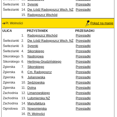
Świtezianki
13.
Syrenki
Przesiadki
Świtezianki
14.
Dw. Łódź Radogoszcz Wsch. NŻ
Przesiadki
15.
Radogoszcz Wschód
Pl. Wolności
Pokaż na mapie
ULICA
PRZYSTANEK
PRZESIADKI
1.
Radogoszcz Wschód
Przesiadki
Świtezianki
2.
Dw. Łódź Radogoszcz Wsch. NŻ
Przesiadki
Świtezianki
3.
Syrenki
Przesiadki
Świtezianki
4.
Sikorskiego
Przesiadki
Sikorskiego
5.
Nastrojowa
Przesiadki
Sikorskiego
6.
Herlinga-Grudzińskiego
Przesiadki
Zgierska
7.
Sikorskiego
Przesiadki
Zgierska
8.
Cm. Radogoszcz
Przesiadki
Zgierska
9.
Julianowska
Przesiadki
Zgierska
10.
Sędziowska
Przesiadki
Zgierska
11.
Dolna
Przesiadki
Zachodnia
12.
Limanowskiego
Przesiadki
Zachodnia
13.
Lutomierska NŻ
Przesiadki
Zachodnia
14.
Manufaktura
Przesiadki
Ogrodowa
15.
Nowomiejska
Przesiadki
16.
Pl. Wolności