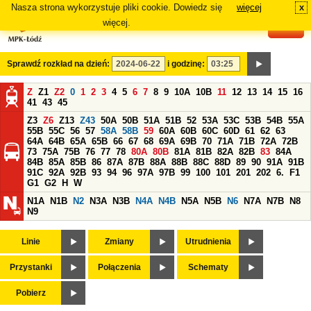
Nasza strona wykorzystuje pliki cookie. Dowiedz się
więcej
x
#
więcej.
Sprawdź rozkład na dzień:
i godzinę:
Z
Z1
Z2
0
1
2
3
4
5
6
7
8
9
10A
10B
11
12
13
14
15
16
41
43
45
Z3
Z6
Z13
Z43
50A
50B
51A
51B
52
53A
53C
53B
54B
55A
55B
55C
56
57
58A
58B
59
60A
60B
60C
60D
61
62
63
64A
64B
65A
65B
66
67
68
69A
69B
70
71A
71B
72A
72B
73
75A
75B
76
77
78
80A
80B
81A
81B
82A
82B
83
84A
84B
85A
85B
86
87A
87B
88A
88B
88C
88D
89
90
91A
91B
91C
92A
92B
93
94
96
97A
97B
99
100
101
201
202
6.
F1
G1
G2
H
W
N1A
N1B
N2
N3A
N3B
N4A
N4B
N5A
N5B
N6
N7A
N7B
N8
N9
Linie
Zmiany
Utrudnienia
Przystanki
Połączenia
Schematy
Pobierz