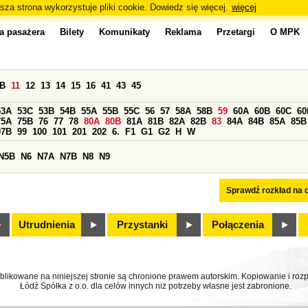
sza strona wykorzystuje pliki cookie. Dowiedz się więcej.
więcej
a pasażera
Bilety
Komunikaty
Reklama
Przetargi
O MPK
0B
11
12
13
14
15
16
41
43
45
53A
53C
53B
54B
55A
55B
55C
56
57
58A
58B
59
60A
60B
60C
60
75A
75B
76
77
78
80A
80B
81A
81B
82A
82B
83
84A
84B
85A
85B
97B
99
100
101
201
202
6.
F1
G1
G2
H
W
N5B
N6
N7A
N7B
N8
N9
Sprawdź rozkład na d
Utrudnienia
Przystanki
Połączenia
ublikowane na niniejszej stronie są chronione prawem autorskim. Kopiowanie i r
Łódź Spółka z o.o. dla celów innych niż potrzeby własne jest zabronione.