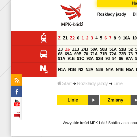
Na
Rozkłady jazdy
Dl
Z
Z1
Z2
0
1
2
3
4
5
6
7
8
9
10A
1
Z3
Z6
Z13
Z43
50A
50B
51A
51B
52
68
69A
69B
70
71A
71B
72A
72B
73
91A
91B
91C
92A
92B
93
94
96
97A
N1A
N1B
N2
N3A
N3B
N4A
N4B
N5A
Start
Rozkłady jazdy
Linie
Linie
Zmiany
Wszystkie treści MPK-Łódź Spółka z o.o. op