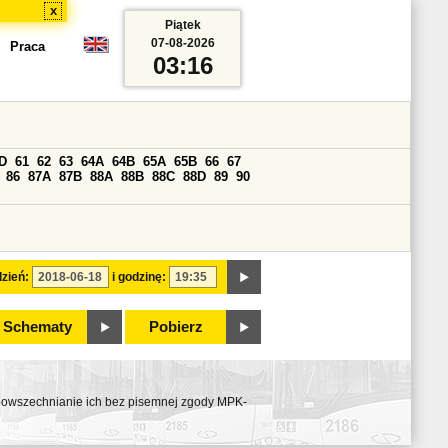
x
Piątek
07-08-2026
Praca
03:16
D
61
62
63
64A
64B
65A
65B
66
67
86
87A
87B
88A
88B
88C
88D
89
90
zień:
i godzinę:
Schematy
Pobierz
ozpowszechnianie ich bez pisemnej zgody MPK-