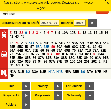
Nasza strona wykorzystuje pliki cookie. Dowiedz się
więcej
x
#
więcej.
Sprawdź rozkład na dzień:
i godzinę:
Z
Z1
Z2
0
1
2
3
4
5
6
7
8
9
10A
10B
11
12
13
14
15
16
41
43
45
Z3
Z6
Z13
Z43
50A
50B
51A
51B
52
53A
53C
53B
54B
55A
55B
55C
56
57
58A
58B
59
60A
60B
60C
60D
61
62
63
64A
64B
65A
65B
66
67
68
69A
69B
70
71A
71B
72A
72B
73
75A
75B
76
77
78
80A
80B
81A
81B
82A
82B
83
84A
84B
85A
85B
86
87A
87B
88A
88B
88C
88D
89
90
91A
91B
91C
92A
92B
93
94
96
97A
97B
99
100
101
201
202
6.
F1
G1
G2
H
W
N1A
N1B
N2
N3A
N3B
N4A
N4B
N5A
N5B
N6
N7A
N7B
N8
N9
Linie
Zmiany
Utrudnienia
Przystanki
Połączenia
Schematy
Pobierz