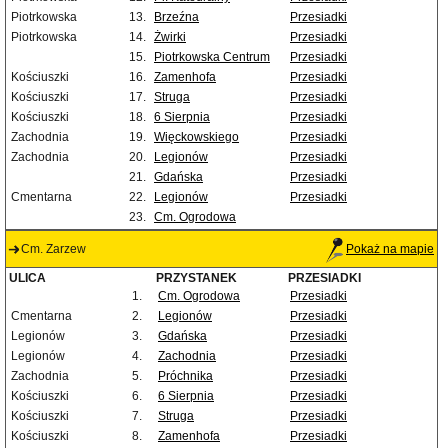
Piotrkowska
13.
Brzeźna
Przesiadki
Piotrkowska
14.
Żwirki
Przesiadki
15.
Piotrkowska Centrum
Przesiadki
Kościuszki
16.
Zamenhofa
Przesiadki
Kościuszki
17.
Struga
Przesiadki
Kościuszki
18.
6 Sierpnia
Przesiadki
Zachodnia
19.
Więckowskiego
Przesiadki
Zachodnia
20.
Legionów
Przesiadki
21.
Gdańska
Przesiadki
Cmentarna
22.
Legionów
Przesiadki
23.
Cm. Ogrodowa
Cm. Zarzew
Pokaż na mapie
ULICA
PRZYSTANEK
PRZESIADKI
1.
Cm. Ogrodowa
Przesiadki
Cmentarna
2.
Legionów
Przesiadki
Legionów
3.
Gdańska
Przesiadki
Legionów
4.
Zachodnia
Przesiadki
Zachodnia
5.
Próchnika
Przesiadki
Kościuszki
6.
6 Sierpnia
Przesiadki
Kościuszki
7.
Struga
Przesiadki
Kościuszki
8.
Zamenhofa
Przesiadki