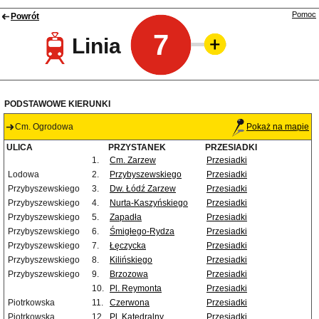
Pomoc
Powrót
7
Linia
PODSTAWOWE KIERUNKI
Cm. Ogrodowa
Pokaż na mapie
ULICA
PRZYSTANEK
PRZESIADKI
1.
Cm. Zarzew
Przesiadki
Lodowa
2.
Przybyszewskiego
Przesiadki
Przybyszewskiego
3.
Dw. Łódź Zarzew
Przesiadki
Przybyszewskiego
4.
Nurta-Kaszyńskiego
Przesiadki
Przybyszewskiego
5.
Zapadła
Przesiadki
Przybyszewskiego
6.
Śmigłego-Rydza
Przesiadki
Przybyszewskiego
7.
Łęczycka
Przesiadki
Przybyszewskiego
8.
Kilińskiego
Przesiadki
Przybyszewskiego
9.
Brzozowa
Przesiadki
10.
Pl. Reymonta
Przesiadki
Piotrkowska
11.
Czerwona
Przesiadki
Piotrkowska
12.
Pl. Katedralny
Przesiadki