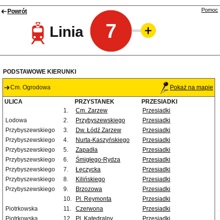
Pomoc
Powrót
7
Linia
PODSTAWOWE KIERUNKI
Cm. Ogrodowa
Pokaż na mapie
ULICA
PRZYSTANEK
PRZESIADKI
1.
Cm. Zarzew
Przesiadki
Lodowa
2.
Przybyszewskiego
Przesiadki
Przybyszewskiego
3.
Dw. Łódź Zarzew
Przesiadki
Przybyszewskiego
4.
Nurta-Kaszyńskiego
Przesiadki
Przybyszewskiego
5.
Zapadła
Przesiadki
Przybyszewskiego
6.
Śmigłego-Rydza
Przesiadki
Przybyszewskiego
7.
Łęczycka
Przesiadki
Przybyszewskiego
8.
Kilińskiego
Przesiadki
Przybyszewskiego
9.
Brzozowa
Przesiadki
10.
Pl. Reymonta
Przesiadki
Piotrkowska
11.
Czerwona
Przesiadki
Piotrkowska
12.
Pl. Katedralny
Przesiadki