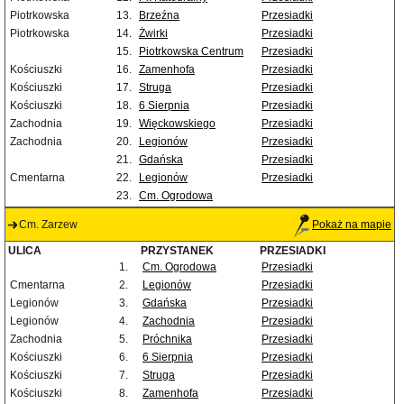
Piotrkowska
13.
Brzeźna
Przesiadki
Piotrkowska
14.
Żwirki
Przesiadki
15.
Piotrkowska Centrum
Przesiadki
Kościuszki
16.
Zamenhofa
Przesiadki
Kościuszki
17.
Struga
Przesiadki
Kościuszki
18.
6 Sierpnia
Przesiadki
Zachodnia
19.
Więckowskiego
Przesiadki
Zachodnia
20.
Legionów
Przesiadki
21.
Gdańska
Przesiadki
Cmentarna
22.
Legionów
Przesiadki
23.
Cm. Ogrodowa
Cm. Zarzew
Pokaż na mapie
ULICA
PRZYSTANEK
PRZESIADKI
1.
Cm. Ogrodowa
Przesiadki
Cmentarna
2.
Legionów
Przesiadki
Legionów
3.
Gdańska
Przesiadki
Legionów
4.
Zachodnia
Przesiadki
Zachodnia
5.
Próchnika
Przesiadki
Kościuszki
6.
6 Sierpnia
Przesiadki
Kościuszki
7.
Struga
Przesiadki
Kościuszki
8.
Zamenhofa
Przesiadki