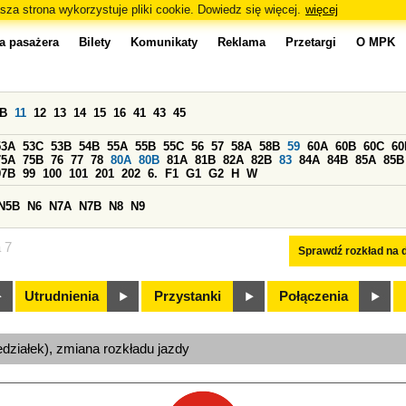
sza strona wykorzystuje pliki cookie. Dowiedz się więcej.
więcej
a pasażera
Bilety
Komunikaty
Reklama
Przetargi
O MPK
0B
11
12
13
14
15
16
41
43
45
53A
53C
53B
54B
55A
55B
55C
56
57
58A
58B
59
60A
60B
60C
60
75A
75B
76
77
78
80A
80B
81A
81B
82A
82B
83
84A
84B
85A
85B
97B
99
100
101
201
202
6.
F1
G1
G2
H
W
N5B
N6
N7A
N7B
N8
N9
a 7
Sprawdź rozkład na d
Utrudnienia
Przystanki
Połączenia
edziałek), zmiana rozkładu jazdy