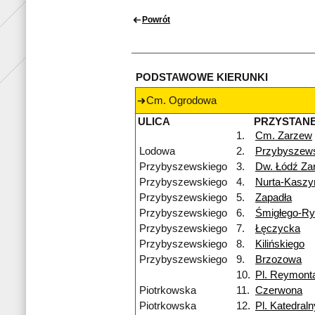
Powrót
PODSTAWOWE KIERUNKI
Cm. Ogrodowa
ULICA
PRZYSTAN
1.
Cm. Zarzew
Lodowa
2.
Przybyszew
Przybyszewskiego
3.
Dw. Łódź Za
Przybyszewskiego
4.
Nurta-Kaszy
Przybyszewskiego
5.
Zapadła
Przybyszewskiego
6.
Śmigłego-R
Przybyszewskiego
7.
Łęczycka
Przybyszewskiego
8.
Kilińskiego
Przybyszewskiego
9.
Brzozowa
10.
Pl. Reymont
Piotrkowska
11.
Czerwona
Piotrkowska
12.
Pl. Katedraln