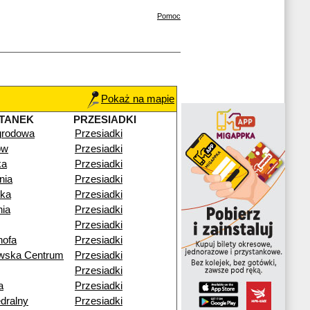
Pomoc
Pokaż na mapie
TANEK
PRZESIADKI
rodowa
Przesiadki
ów
Przesiadki
ka
Przesiadki
nia
Przesiadki
ika
Przesiadki
nia
Przesiadki
Przesiadki
ofa
Przesiadki
owska Centrum
Przesiadki
Przesiadki
a
Przesiadki
edralny
Przesiadki