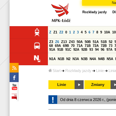
Na
Rozkłady jazdy
Dl
Z
Z1
Z2
0
1
2
3
4
5
6
7
8
9
10A
1
Z3
Z6
Z13
Z43
50A
50B
51A
51B
52
68
69A
69B
70
71A
71B
72A
72B
73
91A
91B
91C
92A
92B
93
94
96
97A
N1A
N1B
N2
N3A
N3B
N4A
N4B
N5A
Start
Rozkłady jazdy
Linie
Lini
Linie
Zmiany
Od dnia 8 czerwca 2026 r., (poni