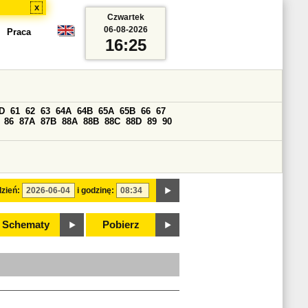
x
Czwartek
06-08-2026
Praca
16:25
D
61
62
63
64A
64B
65A
65B
66
67
86
87A
87B
88A
88B
88C
88D
89
90
zień:
i godzinę:
Schematy
Pobierz