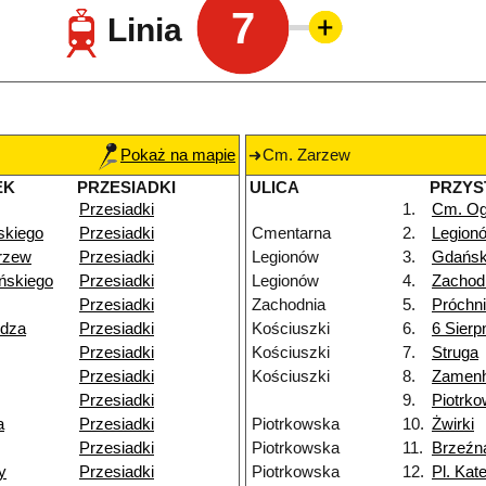
7
Linia
Pokaż na mapie
Cm. Zarzew
EK
PRZESIADKI
ULICA
PRZYS
Przesiadki
1.
Cm. Og
skiego
Przesiadki
Cmentarna
2.
Legion
rzew
Przesiadki
Legionów
3.
Gdańs
ńskiego
Przesiadki
Legionów
4.
Zachod
Przesiadki
Zachodnia
5.
Próchn
ydza
Przesiadki
Kościuszki
6.
6 Sierp
Przesiadki
Kościuszki
7.
Struga
Przesiadki
Kościuszki
8.
Zamenh
Przesiadki
9.
Piotrk
a
Przesiadki
Piotrkowska
10.
Żwirki
Przesiadki
Piotrkowska
11.
Brzeźn
y
Przesiadki
Piotrkowska
12.
Pl. Kat