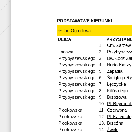
PODSTAWOWE KIERUNKI
Cm. Ogrodowa
ULICA
PRZYSTAN
1.
Cm. Zarzew
Lodowa
2.
Przybyszew
Przybyszewskiego
3.
Dw. Łódź Za
Przybyszewskiego
4.
Nurta-Kaszy
Przybyszewskiego
5.
Zapadła
Przybyszewskiego
6.
Śmigłego-R
Przybyszewskiego
7.
Łęczycka
Przybyszewskiego
8.
Kilińskiego
Przybyszewskiego
9.
Brzozowa
10.
Pl. Reymont
Piotrkowska
11.
Czerwona
Piotrkowska
12.
Pl. Katedraln
Piotrkowska
13.
Brzeźna
Piotrkowska
14.
Żwirki