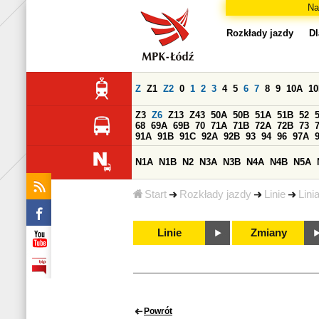
Na
Rozkłady jazdy
Dl
Z
Z1
Z2
0
1
2
3
4
5
6
7
8
9
10A
1
Z3
Z6
Z13
Z43
50A
50B
51A
51B
52
68
69A
69B
70
71A
71B
72A
72B
73
91A
91B
91C
92A
92B
93
94
96
97A
N1A
N1B
N2
N3A
N3B
N4A
N4B
N5A
Start
Rozkłady jazdy
Linie
Lini
Linie
Zmiany
Powrót