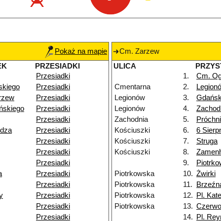
Pokaż na mapie
Cm. Zarzew
EK
PRZESIADKI
ULICA
PRZYS
Przesiadki
1.
Cm. Og
skiego
Przesiadki
Cmentarna
2.
Legion
rzew
Przesiadki
Legionów
3.
Gdańs
ńskiego
Przesiadki
Legionów
4.
Zachod
Przesiadki
Zachodnia
5.
Próchn
ydza
Przesiadki
Kościuszki
6.
6 Sierp
Przesiadki
Kościuszki
7.
Struga
Przesiadki
Kościuszki
8.
Zamenh
Przesiadki
9.
Piotrk
a
Przesiadki
Piotrkowska
10.
Żwirki
Przesiadki
Piotrkowska
11.
Brzeźn
y
Przesiadki
Piotrkowska
12.
Pl. Kat
Przesiadki
Piotrkowska
13.
Czerw
Przesiadki
14.
Pl. Re