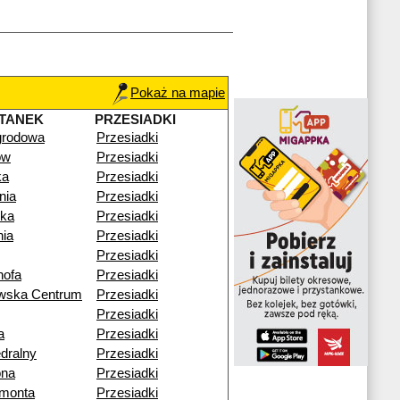
Pokaż na mapie
TANEK
PRZESIADKI
rodowa
Przesiadki
ów
Przesiadki
ka
Przesiadki
nia
Przesiadki
ika
Przesiadki
nia
Przesiadki
Przesiadki
ofa
Przesiadki
owska Centrum
Przesiadki
Przesiadki
a
Przesiadki
edralny
Przesiadki
ona
Przesiadki
ymonta
Przesiadki