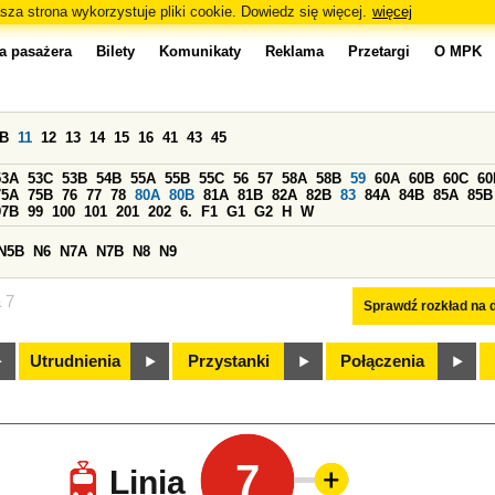
sza strona wykorzystuje pliki cookie. Dowiedz się więcej.
więcej
a pasażera
Bilety
Komunikaty
Reklama
Przetargi
O MPK
0B
11
12
13
14
15
16
41
43
45
53A
53C
53B
54B
55A
55B
55C
56
57
58A
58B
59
60A
60B
60C
60
75A
75B
76
77
78
80A
80B
81A
81B
82A
82B
83
84A
84B
85A
85B
97B
99
100
101
201
202
6.
F1
G1
G2
H
W
N5B
N6
N7A
N7B
N8
N9
a 7
Sprawdź rozkład na d
Utrudnienia
Przystanki
Połączenia
7
Linia