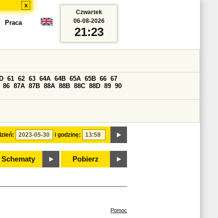
x
Czwartek
06-08-2026
Praca
21:23
D
61
62
63
64A
64B
65A
65B
66
67
86
87A
87B
88A
88B
88C
88D
89
90
zień:
i godzinę:
Schematy
Pobierz
Pomoc