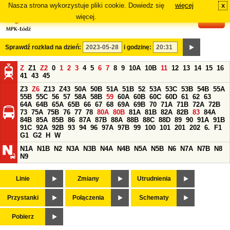
Nasza strona wykorzystuje pliki cookie. Dowiedz się
więcej
x
#
więcej.
Sprawdź rozkład na dzień:
i godzinę:
Z
Z1
Z2
0
1
2
3
4
5
6
7
8
9
10A
10B
11
12
13
14
15
16
41
43
45
Z3
Z6
Z13
Z43
50A
50B
51A
51B
52
53A
53C
53B
54B
55A
55B
55C
56
57
58A
58B
59
60A
60B
60C
60D
61
62
63
64A
64B
65A
65B
66
67
68
69A
69B
70
71A
71B
72A
72B
73
75A
75B
76
77
78
80A
80B
81A
81B
82A
82B
83
84A
84B
85A
85B
86
87A
87B
88A
88B
88C
88D
89
90
91A
91B
91C
92A
92B
93
94
96
97A
97B
99
100
101
201
202
6.
F1
G1
G2
H
W
N1A
N1B
N2
N3A
N3B
N4A
N4B
N5A
N5B
N6
N7A
N7B
N8
N9
Linie
Zmiany
Utrudnienia
Przystanki
Połączenia
Schematy
Pobierz