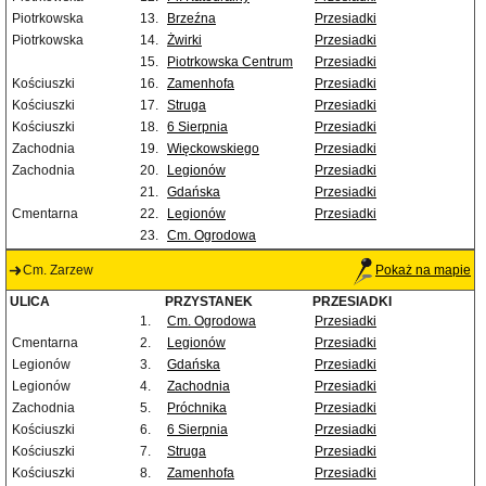
Piotrkowska
13.
Brzeźna
Przesiadki
Piotrkowska
14.
Żwirki
Przesiadki
15.
Piotrkowska Centrum
Przesiadki
Kościuszki
16.
Zamenhofa
Przesiadki
Kościuszki
17.
Struga
Przesiadki
Kościuszki
18.
6 Sierpnia
Przesiadki
Zachodnia
19.
Więckowskiego
Przesiadki
Zachodnia
20.
Legionów
Przesiadki
21.
Gdańska
Przesiadki
Cmentarna
22.
Legionów
Przesiadki
23.
Cm. Ogrodowa
Cm. Zarzew
Pokaż na mapie
ULICA
PRZYSTANEK
PRZESIADKI
1.
Cm. Ogrodowa
Przesiadki
Cmentarna
2.
Legionów
Przesiadki
Legionów
3.
Gdańska
Przesiadki
Legionów
4.
Zachodnia
Przesiadki
Zachodnia
5.
Próchnika
Przesiadki
Kościuszki
6.
6 Sierpnia
Przesiadki
Kościuszki
7.
Struga
Przesiadki
Kościuszki
8.
Zamenhofa
Przesiadki