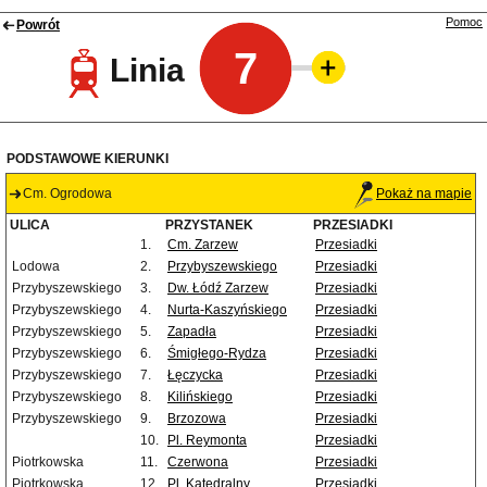
Pomoc
Powrót
7
Linia
PODSTAWOWE KIERUNKI
Cm. Ogrodowa
Pokaż na mapie
ULICA
PRZYSTANEK
PRZESIADKI
1.
Cm. Zarzew
Przesiadki
Lodowa
2.
Przybyszewskiego
Przesiadki
Przybyszewskiego
3.
Dw. Łódź Zarzew
Przesiadki
Przybyszewskiego
4.
Nurta-Kaszyńskiego
Przesiadki
Przybyszewskiego
5.
Zapadła
Przesiadki
Przybyszewskiego
6.
Śmigłego-Rydza
Przesiadki
Przybyszewskiego
7.
Łęczycka
Przesiadki
Przybyszewskiego
8.
Kilińskiego
Przesiadki
Przybyszewskiego
9.
Brzozowa
Przesiadki
10.
Pl. Reymonta
Przesiadki
Piotrkowska
11.
Czerwona
Przesiadki
Piotrkowska
12.
Pl. Katedralny
Przesiadki