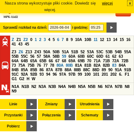
Nasza strona wykorzystuje pliki cookie. Dowiedz się
więcej
x
#
więcej.
Sprawdź rozkład na dzień:
i godzinę:
Z
Z1
Z2
0
1
2
3
4
5
6
7
8
9
10A
10B
11
12
13
14
15
16
41
43
45
Z3
Z6
Z13
Z43
50A
50B
51A
51B
52
53A
53C
53B
54B
55A
55B
55C
56
57
58A
58B
59
60A
60B
60C
60D
61
62
63
64A
64B
65A
65B
66
67
68
69A
69B
70
71A
71B
72A
72B
73
75A
75B
76
77
78
80A
80B
81A
81B
82A
82B
83
84A
84B
85A
85B
86
87A
87B
88A
88B
88C
88D
89
90
91A
91B
91C
92A
92B
93
94
96
97A
97B
99
100
101
201
202
6.
F1
G1
G2
H
W
N1A
N1B
N2
N3A
N3B
N4A
N4B
N5A
N5B
N6
N7A
N7B
N8
N9
Linie
Zmiany
Utrudnienia
Przystanki
Połączenia
Schematy
Pobierz